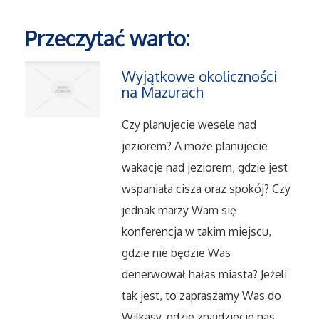
Przeczytać warto:
Maszyny
Narzędzia
Wyjątkowe okoliczności
na Mazurach
Przemysł Metalowy
Czy planujecie wesele nad
jeziorem? A może planujecie
Przeprowadzki
wakacje nad jeziorem, gdzie jest
wspaniała cisza oraz spokój? Czy
Transport
jednak marzy Wam się
Części Samochodowe
konferencja w takim miejscu,
gdzie nie będzie Was
Wynajem
denerwował hałas miasta? Jeżeli
tak jest, to zapraszamy Was do
Usługi Motoryzacyjne
Wilkasy, gdzie znajdziecie nas