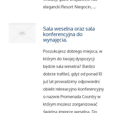
elegancki Resort Niegocin, ...
Salony, Komisy
Materiały Promocyjne
Sala weselna oraz sala
konferencyjna do
Agencje Reklamowe
wynajęcia.
Materiały Reklamowe
Poszukujesz dobrego miejsca, w
którym do twojej dyspozycji
Ćwiczenia
będzie sala weselna? Bardzo
dobrze trafiłeś, gdyż od ponad 10
Imprezy Integracyjne
już lat prowadzimy odpowiedni
obiekt rekreacyjno-konferencyjny
Hobby
o nazwie Promenada Country w
którym możesz zorganizować
Zajęcia Sportowe i Rekreacyjne
świetną imprezę weselną. Do