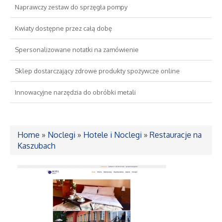
Naprawczy zestaw do sprzęgła pompy
Drzwi i Okna
Kwiaty dostępne przez całą dobę
Nieruchomości, Działki
Spersonalizowane notatki na zamówienie
Sklep dostarczający zdrowe produkty spożywcze online
Domy, Mieszkania
Innowacyjne narzędzia do obróbki metali
Wykształcenie
Placówki Edukacyjne
Home
»
Noclegi
»
Hotele i Noclegi
»
Restauracje na
Kaszubach
Kursy Językowe
Konferencje, Sale Szkoleniowe
Kursy i Szkolenia