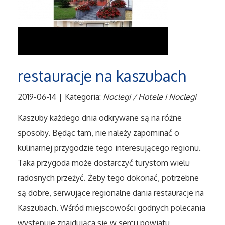
Tłumaczenia
Sprzedaż Interntowa
restauracje na kaszubach
Biżuteria
2019-06-14
|
Kategoria:
Noclegi / Hotele i Noclegi
Dla Dzieci
Kaszuby każdego dnia odkrywane są na różne
Meble
sposoby. Będąc tam, nie należy zapominać o
kulinarnej przygodzie tego interesującego regionu.
Wyposażenie Wnętrz
Taka przygoda może dostarczyć turystom wielu
radosnych przeżyć. Żeby tego dokonać, potrzebne
Wyposażenie Łazienki
są dobre, serwujące regionalne dania restauracje na
Odzież
Kaszubach. Wśród miejscowości godnych polecania
występuje znajdująca się w sercu powiatu