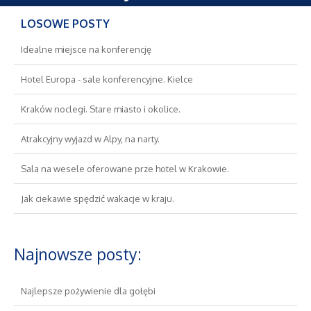
Oferty Pracy
LOSOWE POSTY
Ubezpieczenia
Idealne miejsce na konferencję
Ekologia
Hotel Europa - sale konferencyjne. Kielce
Kraków noclegi. Stare miasto i okolice.
Banki, Przelewy, Waluty, Kantory
Atrakcyjny wyjazd w Alpy, na narty.
Wykończenia
Sala na wesele oferowane prze hotel w Krakowie.
Projektowanie
Jak ciekawie spędzić wakacje w kraju.
Remonty, Elektryk, Hydraulik
Najnowsze posty:
Materiały Budowlane
Najlepsze pożywienie dla gołębi
Nieruchomości