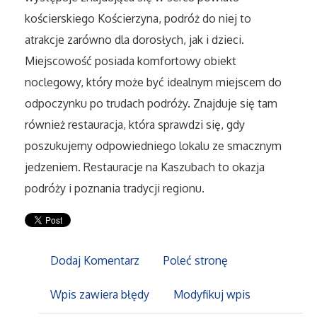
Sport
kościerskiego Kościerzyna, podróż do niej to
atrakcje zarówno dla dorosłych, jak i dzieci.
Elektronika, RTV, AGD
Miejscowość posiada komfortowy obiekt
noclegowy, który może być idealnym miejscem do
Art. Dla Zwierząt
odpoczynku po trudach podróży. Znajduje się tam
Ogród, Rośliny
również restauracja, która sprawdzi się, gdy
poszukujemy odpowiedniego lokalu ze smacznym
Chemia
jedzeniem. Restauracje na Kaszubach to okazja
podróży i poznania tradycji regionu.
Art. Spożywcze
Materiały Eksploatacyjne
Dodaj Komentarz
Poleć stronę
Inne Sklepy
Wpis zawiera błędy
Modyfikuj wpis
Elektronarzędzia