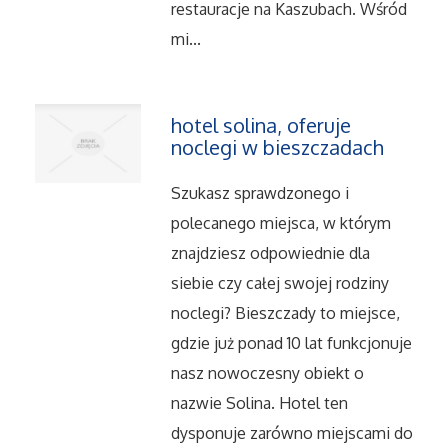
Serwis
restauracje na Kaszubach. Wśród
mi...
Opieka
Inne Usługi
hotel solina, oferuje
noclegi w bieszczadach
Noclegi
Szukasz sprawdzonego i
polecanego miejsca, w którym
Hotele i Noclegi
znajdziesz odpowiednie dla
Podróże
siebie czy całej swojej rodziny
noclegi? Bieszczady to miejsce,
Wypoczynek
gdzie już ponad 10 lat funkcjonuje
nasz nowoczesny obiekt o
Uroda
nazwie Solina. Hotel ten
dysponuje zarówno miejscami do