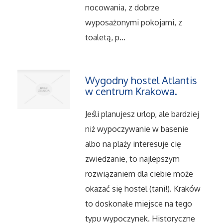
Dietetyka, Odchudzanie
nocowania, z dobrze
wyposażonymi pokojami, z
Kosmetyki
toaletą, p...
Leczenie
Wygodny hostel Atlantis
Salony Kosmetyczne
w centrum Krakowa.
Sprzęt Medyczny
Jeśli planujesz urlop, ale bardziej
niż wypoczywanie w basenie
Oprogramowanie
albo na plaży interesuje cię
zwiedzanie, to najlepszym
Oprogramowanie
rozwiązaniem dla ciebie może
Strony Internetowe
okazać się hostel (tani!). Kraków
to doskonałe miejsce na tego
Kontakt
typu wypoczynek. Historyczne