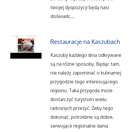
twojej dyspozycji będą nasi
Serwis
doświadc...
Informatyczne
Restauracje na Kaszubach
Restauracje, Catering
Kaszuby każdego dnia odkrywane
Fotografia
są na różne sposoby. Będąc tam,
Adwokaci, Porady Prawne
nie należy zapominać o kulinarnej
przygodzie tego interesującego
Ślub i Wesele
regionu. Taka przygoda może
dostarczyć turystom wielu
Weterynaryjne, Hodowla Zwierząt
radosnych przeżyć. Żeby tego
dokonać, potrzebne są dobre,
Sprzątanie, Porządkowanie
serwujące regionalne dania