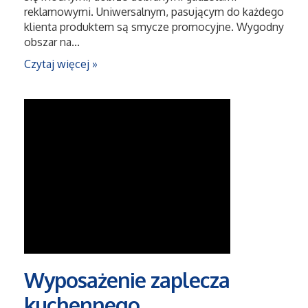
Dietetyka, Odchudzanie
reklamowymi. Uniwersalnym, pasującym do każdego
klienta produktem są smycze promocyjne. Wygodny
Kosmetyki
obszar na...
Czytaj więcej »
Leczenie
Salony Kosmetyczne
Sprzęt Medyczny
Oprogramowanie
Oprogramowanie
Strony Internetowe
Wyposażenie zaplecza
kuchennego
Kontakt