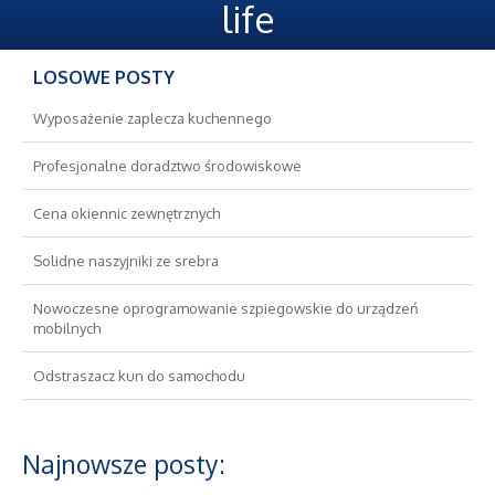
Oferty Pracy
life
Ubezpieczenia
LOSOWE POSTY
Ekologia
Wyposażenie zaplecza kuchennego
Profesjonalne doradztwo środowiskowe
Banki, Przelewy, Waluty, Kantory
Cena okiennic zewnętrznych
Wykończenia
Solidne naszyjniki ze srebra
Projektowanie
Nowoczesne oprogramowanie szpiegowskie do urządzeń
mobilnych
Remonty, Elektryk, Hydraulik
Odstraszacz kun do samochodu
Materiały Budowlane
Najnowsze posty:
Nieruchomości