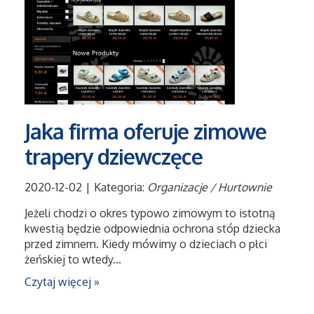
Serwis
Informatyczne
Restauracje, Catering
Jaka firma oferuje zimowe
Fotografia
trapery dziewczęce
Adwokaci, Porady Prawne
2020-12-02
|
Kategoria:
Organizacje / Hurtownie
Ślub i Wesele
Jeżeli chodzi o okres typowo zimowym to istotną
kwestią będzie odpowiednia ochrona stóp dziecka
przed zimnem. Kiedy mówimy o dzieciach o płci
Weterynaryjne, Hodowla Zwierząt
żeńskiej to wtedy...
Czytaj więcej »
Sprzątanie, Porządkowanie