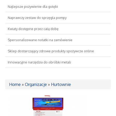
Najlepsze pożywienie dla gołębi
Drzwi i Okna
Naprawczy zestaw do sprzęgła pompy
Nieruchomości, Działki
Kwiaty dostępne przez całą dobę
Domy, Mieszkania
Spersonalizowane notatki na zamówienie
Sklep dostarczający zdrowe produkty spożywcze online
Wykształcenie
Innowacyjne narzędzia do obróbki metali
Placówki Edukacyjne
Kursy Językowe
Home
»
Organizacje
»
Hurtownie
Konferencje, Sale Szkoleniowe
Kursy i Szkolenia