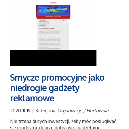
Serwis
Opieka
Inne Usługi
Noclegi
Hotele i Noclegi
Smycze promocyjne jako
Podróże
niedrogie gadżety
reklamowe
Wypoczynek
2020-11-19
|
Kategoria:
Organizacje / Hurtownie
Uroda
Nie trzeba dużych inwestycji, żeby móc posługiwać
się modnymi, dobrze dobranymi gadżetami