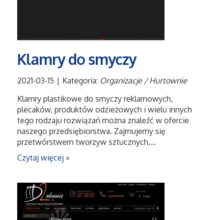
Salony, Komisy
Materiały Promocyjne
Klamry do smyczy
Agencje Reklamowe
2021-03-15
|
Kategoria:
Organizacje / Hurtownie
Materiały Reklamowe
Klamry plastikowe do smyczy reklamowych,
plecaków, produktów odzieżowych i wielu innych
tego rodzaju rozwiązań można znaleźć w ofercie
Ćwiczenia
naszego przedsiębiorstwa. Zajmujemy się
przetwórstwem tworzyw sztucznych,...
Imprezy Integracyjne
Czytaj więcej »
Hobby
Zajęcia Sportowe i Rekreacyjne