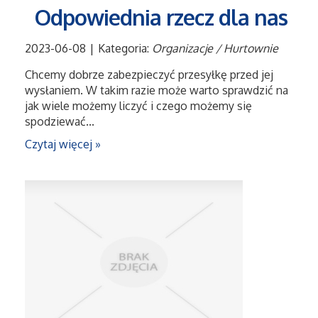
Sport
Odpowiednia rzecz dla nas
Elektronika, RTV, AGD
2023-06-08
|
Kategoria:
Organizacje / Hurtownie
Chcemy dobrze zabezpieczyć przesyłkę przed jej
Art. Dla Zwierząt
wysłaniem. W takim razie może warto sprawdzić na
jak wiele możemy liczyć i czego możemy się
spodziewać...
Ogród, Rośliny
Czytaj więcej »
Chemia
Art. Spożywcze
Materiały Eksploatacyjne
Inne Sklepy
Elektronarzędzia