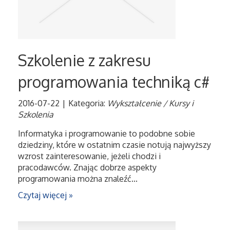
Serwis
Informatyczne
Szkolenie z zakresu
Restauracje, Catering
programowania techniką c#
Fotografia
2016-07-22
|
Kategoria:
Wykształcenie / Kursy i
Szkolenia
Adwokaci, Porady Prawne
Informatyka i programowanie to podobne sobie
dziedziny, które w ostatnim czasie notują najwyższy
Ślub i Wesele
wzrost zainteresowanie, jeżeli chodzi i
pracodawców. Znając dobrze aspekty
programowania można znaleźć...
Weterynaryjne, Hodowla Zwierząt
Czytaj więcej »
Sprzątanie, Porządkowanie