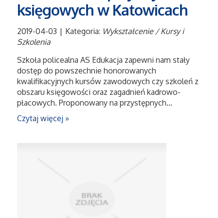
księgowych w Katowicach
Salony, Komisy
2019-04-03
|
Kategoria:
Wykształcenie / Kursy i
Szkolenia
Materiały Promocyjne
Szkoła policealna AS Edukacja zapewni nam stały
dostęp do powszechnie honorowanych
Agencje Reklamowe
kwalifikacyjnych kursów zawodowych czy szkoleń z
obszaru księgowości oraz zagadnień kadrowo-
Materiały Reklamowe
płacowych. Proponowany na przystępnych...
Czytaj więcej »
Ćwiczenia
Imprezy Integracyjne
Hobby
Zajęcia Sportowe i Rekreacyjne