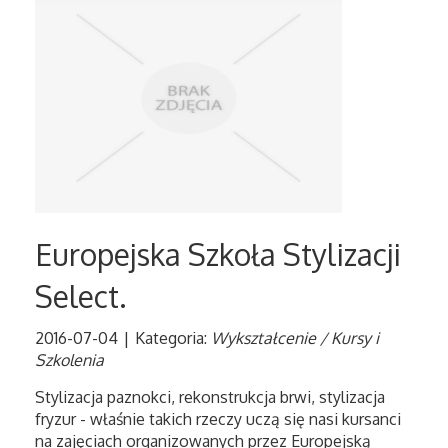
Serwis
Opieka
Inne Usługi
Noclegi
Hotele i Noclegi
Europejska Szkoła Stylizacji
Podróże
Select.
Wypoczynek
2016-07-04
|
Kategoria:
Wykształcenie / Kursy i
Szkolenia
Uroda
Stylizacja paznokci, rekonstrukcja brwi, stylizacja
fryzur - właśnie takich rzeczy uczą się nasi kursanci
na zajęciach organizowanych przez Europejską