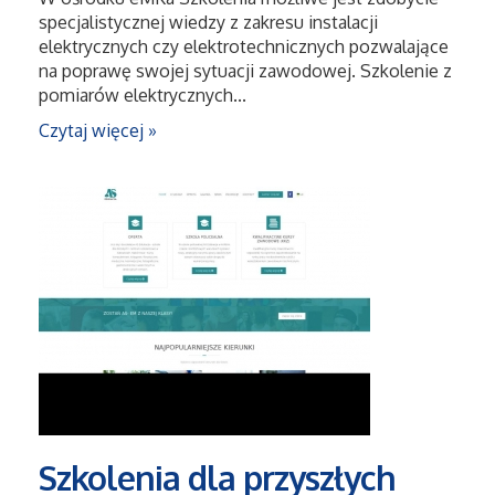
specjalistycznej wiedzy z zakresu instalacji
elektrycznych czy elektrotechnicznych pozwalające
Maszyny
na poprawę swojej sytuacji zawodowej. Szkolenie z
pomiarów elektrycznych...
Narzędzia
Czytaj więcej »
Przemysł Metalowy
Przeprowadzki
Transport
Części Samochodowe
Wynajem
Szkolenia dla przyszłych
Usługi Motoryzacyjne