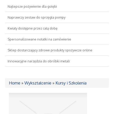
Najlepsze pożywienie dla gołębi
Drzwi i Okna
Naprawczy zestaw do sprzęgła pompy
Nieruchomości, Działki
Kwiaty dostępne przez całą dobę
Domy, Mieszkania
Spersonalizowane notatki na zamówienie
Sklep dostarczający zdrowe produkty spożywcze online
Wykształcenie
Innowacyjne narzędzia do obróbki metali
Placówki Edukacyjne
Kursy Językowe
Home
»
Wykształcenie
»
Kursy i Szkolenia
Konferencje, Sale Szkoleniowe
Kursy i Szkolenia