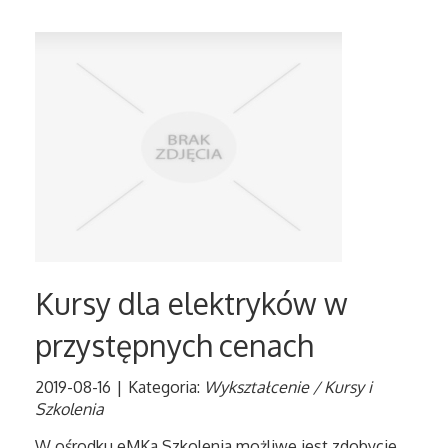
Sport
Elektronika, RTV, AGD
Art. Dla Zwierząt
Ogród, Rośliny
Chemia
Art. Spożywcze
Kursy dla elektryków w
Materiały Eksploatacyjne
przystępnych cenach
Inne Sklepy
2019-08-16
|
Kategoria:
Wykształcenie / Kursy i
Szkolenia
Elektronarzędzia
W ośrodku eMKa Szkolenia możliwe jest zdobycie