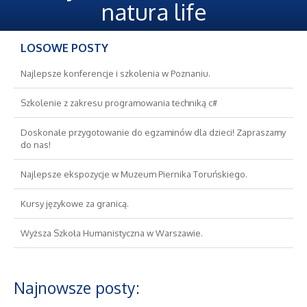
Oferty Pracy
natura life
Ubezpieczenia
LOSOWE POSTY
Ekologia
Najlepsze konferencje i szkolenia w Poznaniu.
Szkolenie z zakresu programowania techniką c#
Banki, Przelewy, Waluty, Kantory
Doskonałe przygotowanie do egzaminów dla dzieci! Zapraszamy
do nas!
Wykończenia
Najlepsze ekspozycje w Muzeum Piernika Toruńskiego.
Projektowanie
Kursy językowe za granicą.
Remonty, Elektryk, Hydraulik
Wyższa Szkoła Humanistyczna w Warszawie.
Materiały Budowlane
Najnowsze posty:
Nieruchomości