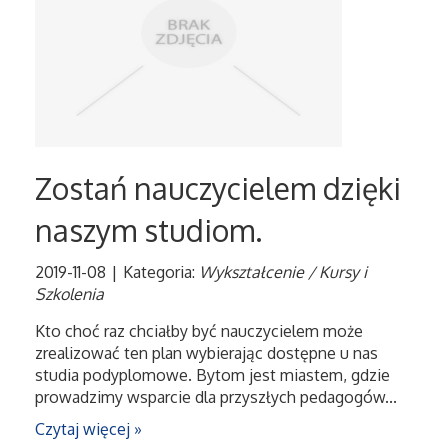
Tłumaczenia
Sprzedaż Interntowa
Biżuteria
Zostań nauczycielem dzięki
Dla Dzieci
naszym studiom.
Meble
2019-11-08
|
Kategoria:
Wykształcenie / Kursy i
Szkolenia
Wyposażenie Wnętrz
Kto choć raz chciałby być nauczycielem może
zrealizować ten plan wybierając dostępne u nas
Wyposażenie Łazienki
studia podyplomowe. Bytom jest miastem, gdzie
prowadzimy wsparcie dla przyszłych pedagogów...
Odzież
Czytaj więcej »