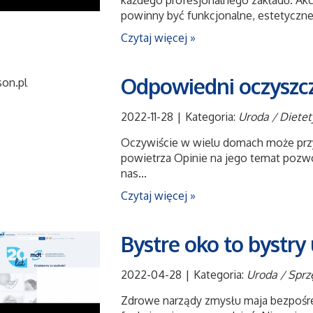
każdego profesjonalnego zakładu. Akc
powinny być funkcjonalne, estetyczne i
Czytaj więcej »
Odpowiedni oczyszc
2022-11-28
|
Kategoria:
Uroda / Diete
Oczywiście w wielu domach może przy
powietrza Opinie na jego temat pozwo
nas...
Czytaj więcej »
Bystre oko to bystry
2022-04-28
|
Kategoria:
Uroda / Spr
Zdrowe narządy zmysłu maja bezpośred