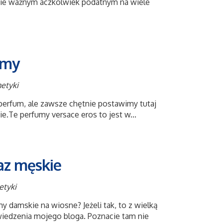
nie ważnym aczkolwiek podatnym na wiele
emy
etyki
 perfum, ale zawsze chętnie postawimy tutaj
.Te perfumy versace eros to jest w...
az męskie
etyki
 damskie na wiosne? Jeżeli tak, to z wielką
iedzenia mojego bloga. Poznacie tam nie