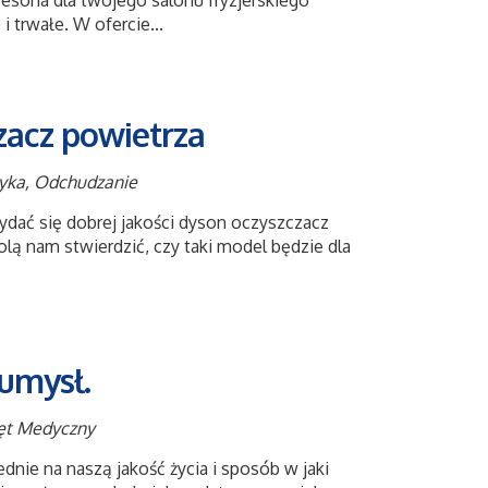
esoria dla twojego salonu fryzjerskiego
 trwałe. W ofercie...
zacz powietrza
tyka, Odchudzanie
dać się dobrej jakości dyson oczyszczacz
lą nam stwierdzić, czy taki model będzie dla
 umysł.
zęt Medyczny
nie na naszą jakość życia i sposób w jaki