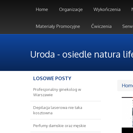
Home
Organizacje
Wykończenia
Materiały Promocyjne
Ćwiczenia
Serw
Uroda - osiedle natura lif
LOSOWE POSTY
Hom
Profesjonalny ginekolog w
Warszawie
Depilacja laserowa nie taka
kosztowna
Perfumy damskie oraz męskie