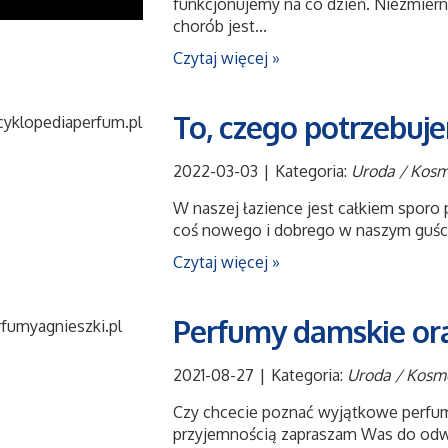
funkcjonujemy na co dzień. Niezmier
chorób jest...
Czytaj więcej »
To, czego potrzebuj
2022-03-03
|
Kategoria:
Uroda / Kosm
W naszej łazience jest całkiem sporo
coś nowego i dobrego w naszym guście
Czytaj więcej »
Perfumy damskie or
2021-08-27
|
Kategoria:
Uroda / Kosm
Czy chcecie poznać wyjątkowe perfumy
przyjemnością zapraszam Was do odw