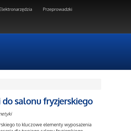
Elektronarzędzia
Przeprowadzki
do salonu fryzjerskiego
metyki
rskiego to kluczowe elementy wyposażenia