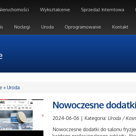
Nieruchomości
Wykształcenie
Sprzedaż Interntowa
is
Noclegi
Uroda
Oprogramowanie
Kontakt
e
e
»
Uroda
Nowoczesne dodatki 
2024-06-06
|
Kategoria:
Uroda / Kos
Nowoczesne dodatki do salonu fryzje