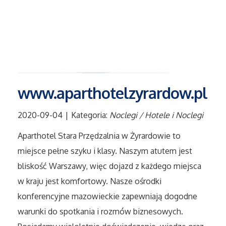
Tłumaczenia
Sprzedaż Interntowa
Biżuteria
www.aparthotelzyrardow.pl
Dla Dzieci
2020-09-04
|
Kategoria:
Noclegi / Hotele i Noclegi
Meble
Aparthotel Stara Przędzalnia w Żyrardowie to
miejsce pełne szyku i klasy. Naszym atutem jest
Wyposażenie Wnętrz
bliskość Warszawy, więc dojazd z każdego miejsca
Wyposażenie Łazienki
w kraju jest komfortowy. Nasze ośrodki
konferencyjne mazowieckie zapewniają dogodne
Odzież
warunki do spotkania i rozmów biznesowych.