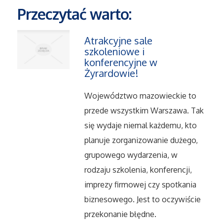
Przeczytać warto:
Maszyny
Atrakcyjne sale
szkoleniowe i
Narzędzia
konferencyjne w
Żyrardowie!
Przemysł Metalowy
Województwo mazowieckie to
Przeprowadzki
przede wszystkim Warszawa. Tak
się wydaje niemal każdemu, kto
Transport
planuje zorganizowanie dużego,
grupowego wydarzenia, w
Części Samochodowe
rodzaju szkolenia, konferencji,
imprezy firmowej czy spotkania
Wynajem
biznesowego. Jest to oczywiście
Usługi Motoryzacyjne
przekonanie błędne.