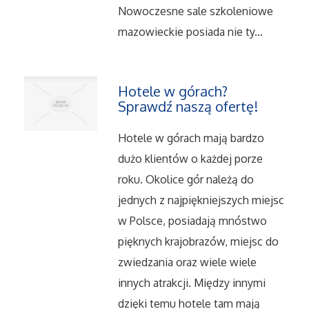
Nowoczesne sale szkoleniowe
Salony, Komisy
mazowieckie posiada nie ty...
Materiały Promocyjne
Hotele w górach?
Agencje Reklamowe
Sprawdź naszą ofertę!
Hotele w górach mają bardzo
Materiały Reklamowe
dużo klientów o każdej porze
Ćwiczenia
roku. Okolice gór należą do
jednych z najpiękniejszych miejsc
Imprezy Integracyjne
w Polsce, posiadają mnóstwo
pięknych krajobrazów, miejsc do
Hobby
zwiedzania oraz wiele wiele
innych atrakcji. Między innymi
Zajęcia Sportowe i Rekreacyjne
dzięki temu hotele tam mają