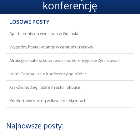
Oferty Pracy
konferencję
Ubezpieczenia
LOSOWE POSTY
Ekologia
Apartamenty do wynajęcia w Gdańsku.
Wygodny hostel Atlantis w centrum Krakowa.
Banki, Przelewy, Waluty, Kantory
Atrakcyjne sale szkoleniowe i konferencyjne w Żyrardowie!
Wykończenia
Hotel Europa - sale konferencyjne. Kielce
Projektowanie
Kraków noclegi. Stare miasto i okolice.
Komfortowy nocleg w Iławie na Mazurach
Remonty, Elektryk, Hydraulik
Materiały Budowlane
Najnowsze posty:
Nieruchomości