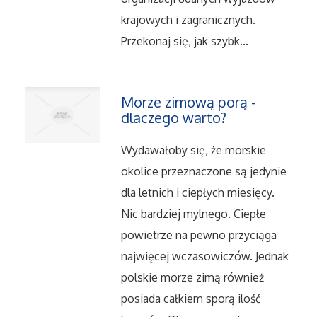
Serwis
krajowych i zagranicznych.
Przekonaj się, jak szybk...
Opieka
Inne Usługi
Morze zimową porą -
dlaczego warto?
Noclegi
Wydawałoby się, że morskie
Hotele i Noclegi
okolice przeznaczone są jedynie
dla letnich i ciepłych miesięcy.
Podróże
Nic bardziej mylnego. Ciepłe
powietrze na pewno przyciąga
Wypoczynek
najwięcej wczasowiczów. Jednak
Uroda
polskie morze zimą również
posiada całkiem sporą ilość