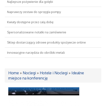
Najlepsze pożywienie dla gołębi
Drzwi i Okna
Naprawczy zestaw do sprzęgła pompy
Kwiaty dostępne przez całą dobę
Nieruchomości, Działki
Spersonalizowane notatki na zamówienie
Domy, Mieszkania
Sklep dostarczający zdrowe produkty spożywcze online
Wykształcenie
Innowacyjne narzędzia do obróbki metali
Placówki Edukacyjne
Home
»
Noclegi
»
Hotele i Noclegi
»
Idealne
Kursy Językowe
miejsce na konferencję
Konferencje, Sale Szkoleniowe
Kursy i Szkolenia