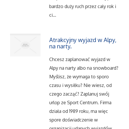
bardzo duży ruch przez cały rok i
Serwis
ci...
Informatyczne
Atrakcyjny wyjazd w Alpy,
Restauracje, Catering
na narty.
Fotografia
Chcesz zaplanować wyjazd w
Alpy na narty albo na snowboard?
Adwokaci, Porady Prawne
Myślisz, że wymaga to sporo
czasu i wysiłku? Nie wiesz, od
Ślub i Wesele
czego zacząć? Zaplanuj swój
Weterynaryjne, Hodowla Zwierząt
urlop ze Sport Centrum. Firma
działa od 1989 roku, ma więc
Sprzątanie, Porządkowanie
spore doświadczenie w
organizacji udanych wyjazdów