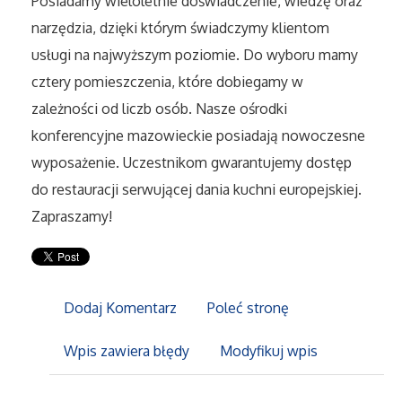
Posiadamy wieloletnie doświadczenie, wiedzę oraz
Sport
narzędzia, dzięki którym świadczymy klientom
usługi na najwyższym poziomie. Do wyboru mamy
Elektronika, RTV, AGD
cztery pomieszczenia, które dobiegamy w
Art. Dla Zwierząt
zależności od liczb osób. Nasze ośrodki
konferencyjne mazowieckie posiadają nowoczesne
Ogród, Rośliny
wyposażenie. Uczestnikom gwarantujemy dostęp
do restauracji serwującej dania kuchni europejskiej.
Chemia
Zapraszamy!
Art. Spożywcze
Materiały Eksploatacyjne
Dodaj Komentarz
Poleć stronę
Inne Sklepy
Wpis zawiera błędy
Modyfikuj wpis
Elektronarzędzia