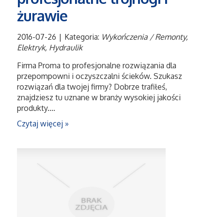
Serwis
żurawie
Opieka
2016-07-26
|
Kategoria:
Wykończenia / Remonty,
Elektryk, Hydraulik
Inne Usługi
Firma Proma to profesjonalne rozwiązania dla
przepompowni i oczyszczalni ścieków. Szukasz
Noclegi
rozwiązań dla twojej firmy? Dobrze trafiłeś,
znajdziesz tu uznane w branży wysokiej jakości
produkty....
Hotele i Noclegi
Czytaj więcej »
Podróże
Wypoczynek
Uroda