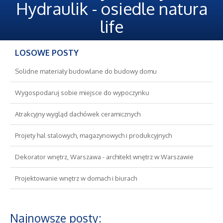
Oferty Pracy
Hydraulik - osiedle natura
life
Ubezpieczenia
LOSOWE POSTY
Ekologia
Solidne materiały budowlane do budowy domu
Banki, Przelewy, Waluty, Kantory
Wygospodaruj sobie miejsce do wypoczynku
Wykończenia
Atrakcyjny wygląd dachówek ceramicznych
Projety hal stalowych, magazynowych i produkcyjnych
Projektowanie
Dekorator wnętrz, Warszawa - architekt wnętrz w Warszawie
Remonty, Elektryk, Hydraulik
Projektowanie wnętrz w domach i biurach
Materiały Budowlane
Najnowsze posty:
Nieruchomości