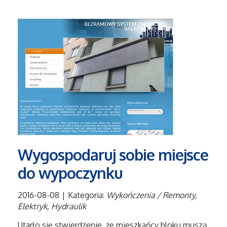
Salony, Komisy
Materiały Promocyjne
Agencje Reklamowe
Materiały Reklamowe
Ćwiczenia
Wygospodaruj sobie miejsce
Imprezy Integracyjne
do wypoczynku
Hobby
2016-08-08
|
Kategoria:
Wykończenia / Remonty,
Elektryk, Hydraulik
Zajęcia Sportowe i Rekreacyjne
Utarło się stwierdzenie, że mieszkańcy bloku muszą