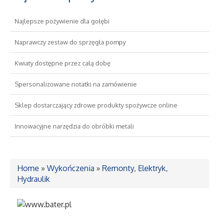
Najlepsze pożywienie dla gołębi
Drzwi i Okna
Naprawczy zestaw do sprzęgła pompy
Nieruchomości, Działki
Kwiaty dostępne przez całą dobę
Domy, Mieszkania
Spersonalizowane notatki na zamówienie
Wykształcenie
Sklep dostarczający zdrowe produkty spożywcze online
Innowacyjne narzędzia do obróbki metali
Placówki Edukacyjne
Kursy Językowe
Home
»
Wykończenia
»
Remonty, Elektryk,
Hydraulik
Konferencje, Sale Szkoleniowe
Kursy i Szkolenia