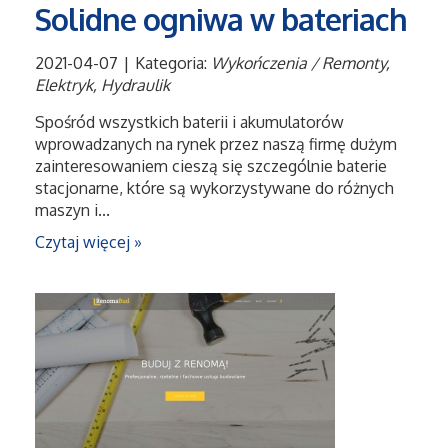
Solidne ogniwa w bateriach
Tłumaczenia
2021-04-07
|
Kategoria:
Wykończenia / Remonty,
Elektryk, Hydraulik
Sprzedaż Interntowa
Spośród wszystkich baterii i akumulatorów
wprowadzanych na rynek przez naszą firmę dużym
Biżuteria
zainteresowaniem cieszą się szczególnie baterie
stacjonarne, które są wykorzystywane do różnych
Dla Dzieci
maszyn i...
Czytaj więcej »
Meble
Wyposażenie Wnętrz
Wyposażenie Łazienki
Odzież