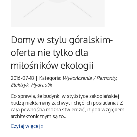
Dietetyka, Odchudzanie
Kosmetyki
Leczenie
Domy w stylu góralskim-
Salony Kosmetyczne
oferta nie tylko dla
miłośników ekologii
Sprzęt Medyczny
2016-07-18
|
Kategoria:
Wykończenia / Remonty,
Oprogramowanie
Elektryk, Hydraulik
Co sprawia, że budynki w stylistyce zakopiańskiej
Oprogramowanie
budzą niekłamany zachwyt i chęć ich posiadania? Z
całą pewnością można stwierdzić, iż pod względem
Strony Internetowe
architektonicznym są to...
Czytaj więcej »
Kontakt