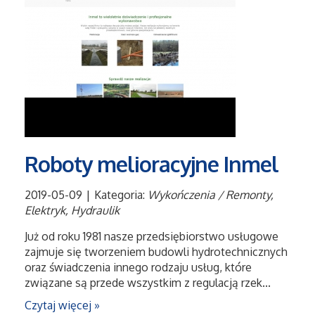
Maszyny
Narzędzia
Przemysł Metalowy
Przeprowadzki
Roboty melioracyjne Inmel
Transport
2019-05-09
|
Kategoria:
Wykończenia / Remonty,
Elektryk, Hydraulik
Części Samochodowe
Już od roku 1981 nasze przedsiębiorstwo usługowe
zajmuje się tworzeniem budowli hydrotechnicznych
Wynajem
oraz świadczenia innego rodzaju usług, które
związane są przede wszystkim z regulacją rzek...
Usługi Motoryzacyjne
Czytaj więcej »