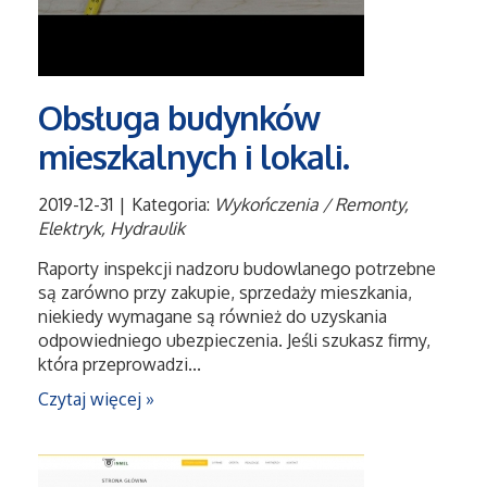
Sport
Elektronika, RTV, AGD
Obsługa budynków
Art. Dla Zwierząt
mieszkalnych i lokali.
Ogród, Rośliny
2019-12-31
|
Kategoria:
Wykończenia / Remonty,
Elektryk, Hydraulik
Chemia
Raporty inspekcji nadzoru budowlanego potrzebne
są zarówno przy zakupie, sprzedaży mieszkania,
Art. Spożywcze
niekiedy wymagane są również do uzyskania
odpowiedniego ubezpieczenia. Jeśli szukasz firmy,
Materiały Eksploatacyjne
która przeprowadzi...
Czytaj więcej »
Inne Sklepy
Elektronarzędzia