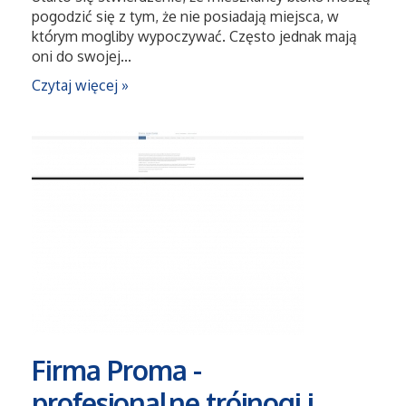
pogodzić się z tym, że nie posiadają miejsca, w
Serwis
którym mogliby wypoczywać. Często jednak mają
oni do swojej...
Informatyczne
Czytaj więcej »
Restauracje, Catering
Fotografia
Adwokaci, Porady Prawne
Ślub i Wesele
Weterynaryjne, Hodowla Zwierząt
Firma Proma -
Sprzątanie, Porządkowanie
profesjonalne trójnogi i