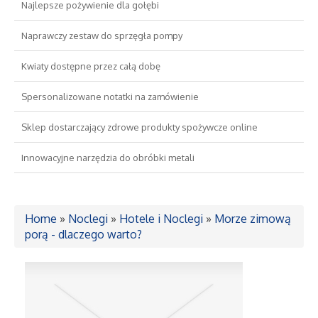
Najlepsze pożywienie dla gołębi
Drzwi i Okna
Naprawczy zestaw do sprzęgła pompy
Kwiaty dostępne przez całą dobę
Nieruchomości, Działki
Spersonalizowane notatki na zamówienie
Domy, Mieszkania
Sklep dostarczający zdrowe produkty spożywcze online
Wykształcenie
Innowacyjne narzędzia do obróbki metali
Placówki Edukacyjne
Home
»
Noclegi
»
Hotele i Noclegi
»
Morze zimową
Kursy Językowe
porą - dlaczego warto?
Konferencje, Sale Szkoleniowe
Kursy i Szkolenia