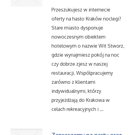
Serwis
Przeszukujesz w internecie
Opieka
oferty na hasło Kraków noclegi?
Stare miasto dysponuje
Inne Usługi
nowoczesnym obiektem
hotelowym o nazwie Wit Stworz,
Noclegi
gdzie wynajmiesz pokój na noc
czy dobrze zjesz w naszej
Hotele i Noclegi
restauracji. Współpracujemy
zarówno z klientami
Podróże
indywidualnymi, którzy
przyjeżdżają do Krakowa w
Wypoczynek
celach rekreacyjnych i ...
Uroda