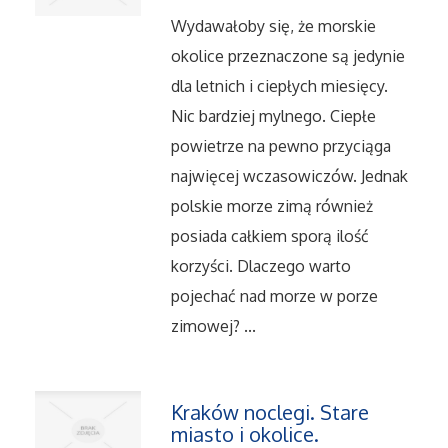
Wydawałoby się, że morskie
Serwis
okolice przeznaczone są jedynie
dla letnich i ciepłych miesięcy.
Informatyczne
Nic bardziej mylnego. Ciepłe
Restauracje, Catering
powietrze na pewno przyciąga
najwięcej wczasowiczów. Jednak
Fotografia
polskie morze zimą również
posiada całkiem sporą ilość
Adwokaci, Porady Prawne
korzyści. Dlaczego warto
pojechać nad morze w porze
Ślub i Wesele
zimowej? ...
Weterynaryjne, Hodowla Zwierząt
Sprzątanie, Porządkowanie
Kraków noclegi. Stare
miasto i okolice.