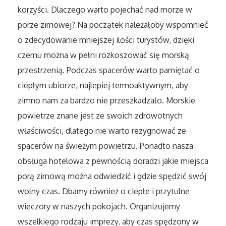
Sport
korzyści. Dlaczego warto pojechać nad morze w
porze zimowej? Na początek należałoby wspomnieć
Elektronika, RTV, AGD
o zdecydowanie mniejszej ilości turystów, dzięki
czemu można w pełni rozkoszować się morską
Art. Dla Zwierząt
przestrzenią. Podczas spacerów warto pamiętać o
ciepłym ubiorze, najlepiej termoaktywnym, aby
Ogród, Rośliny
zimno nam za bardzo nie przeszkadzało. Morskie
Chemia
powietrze znane jest ze swoich zdrowotnych
właściwości, dlatego nie warto rezygnować ze
Art. Spożywcze
spacerów na świeżym powietrzu. Ponadto nasza
obsługa hotelowa z pewnością doradzi jakie miejsca
Materiały Eksploatacyjne
porą zimową można odwiedzić i gdzie spędzić swój
wolny czas. Dbamy również o ciepłe i przytulne
Inne Sklepy
wieczory w naszych pokojach. Organizujemy
wszelkiego rodzaju imprezy, aby czas spędzony w
Elektronarzędzia