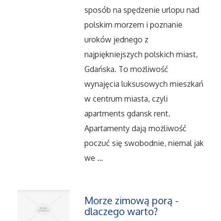
sposób na spędzenie urlopu nad
Salony, Komisy
polskim morzem i poznanie
uroków jednego z
Materiały Promocyjne
najpiękniejszych polskich miast,
Gdańska. To możliwość
Agencje Reklamowe
wynajęcia luksusowych mieszkań
w centrum miasta, czyli
Materiały Reklamowe
apartments gdansk rent.
Ćwiczenia
Apartamenty dają możliwość
poczuć się swobodnie, niemal jak
Imprezy Integracyjne
we ...
Hobby
Morze zimową porą -
Zajęcia Sportowe i Rekreacyjne
dlaczego warto?