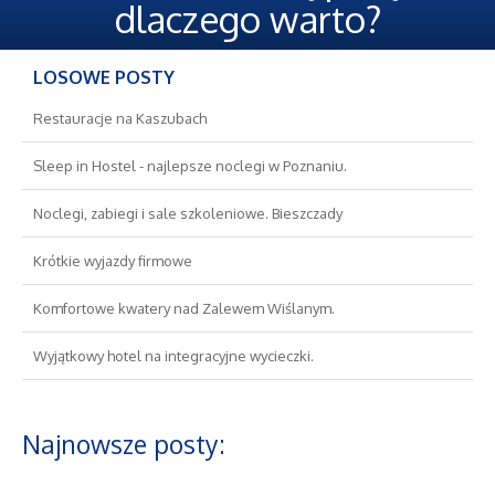
Oferty Pracy
dlaczego warto?
Ubezpieczenia
LOSOWE POSTY
Ekologia
Restauracje na Kaszubach
Sleep in Hostel - najlepsze noclegi w Poznaniu.
Banki, Przelewy, Waluty, Kantory
Noclegi, zabiegi i sale szkoleniowe. Bieszczady
Wykończenia
Krótkie wyjazdy firmowe
Projektowanie
Komfortowe kwatery nad Zalewem Wiślanym.
Wyjątkowy hotel na integracyjne wycieczki.
Remonty, Elektryk, Hydraulik
Materiały Budowlane
Najnowsze posty:
Nieruchomości