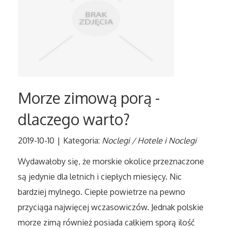
Tłumaczenia
Sprzedaż Interntowa
Biżuteria
Morze zimową porą -
Dla Dzieci
dlaczego warto?
Meble
2019-10-10
|
Kategoria:
Noclegi / Hotele i Noclegi
Wyposażenie Wnętrz
Wydawałoby się, że morskie okolice przeznaczone
są jedynie dla letnich i ciepłych miesięcy. Nic
Wyposażenie Łazienki
bardziej mylnego. Ciepłe powietrze na pewno
przyciąga najwięcej wczasowiczów. Jednak polskie
Odzież
morze zimą również posiada całkiem sporą ilość