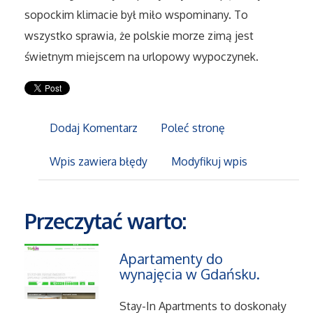
sopockim klimacie był miło wspominany. To
Maszyny
wszystko sprawia, że polskie morze zimą jest
świetnym miejscem na urlopowy wypoczynek.
Narzędzia
Przemysł Metalowy
Dodaj Komentarz
Poleć stronę
Przeprowadzki
Wpis zawiera błędy
Modyfikuj wpis
Transport
Przeczytać warto:
Części Samochodowe
Apartamenty do
Wynajem
wynajęcia w Gdańsku.
Usługi Motoryzacyjne
Stay-In Apartments to doskonały