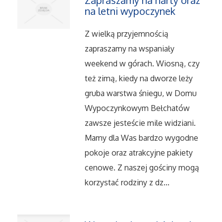
Zapraszamy na narty oraz
Dietetyka, Odchudzanie
na letni wypoczynek
Kosmetyki
Z wielką przyjemnością
zapraszamy na wspaniały
Leczenie
weekend w górach. Wiosną, czy
też zimą, kiedy na dworze leży
Salony Kosmetyczne
gruba warstwa śniegu, w Domu
Sprzęt Medyczny
Wypoczynkowym Bełchatów
zawsze jesteście mile widziani.
Oprogramowanie
Mamy dla Was bardzo wygodne
pokoje oraz atrakcyjne pakiety
Oprogramowanie
cenowe. Z naszej gościny mogą
korzystać rodziny z dz...
Strony Internetowe
Kontakt