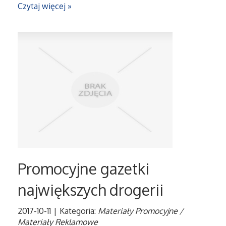
Serwis
Czytaj więcej »
Opieka
Inne Usługi
Noclegi
Hotele i Noclegi
Podróże
Promocyjne gazetki
Wypoczynek
największych drogerii
Uroda
2017-10-11
|
Kategoria:
Materiały Promocyjne /
Materiały Reklamowe