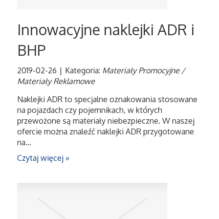
Salony, Komisy
Innowacyjne naklejki ADR i
Materiały Promocyjne
BHP
2019-02-26
|
Kategoria:
Materiały Promocyjne /
Agencje Reklamowe
Materiały Reklamowe
Materiały Reklamowe
Naklejki ADR to specjalne oznakowania stosowane
na pojazdach czy pojemnikach, w których
przewożone są materiały niebezpieczne. W naszej
Ćwiczenia
ofercie można znaleźć naklejki ADR przygotowane
na...
Imprezy Integracyjne
Czytaj więcej »
Hobby
Zajęcia Sportowe i Rekreacyjne