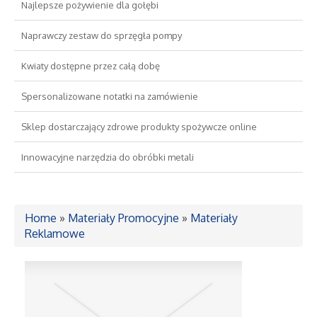
Najlepsze pożywienie dla gołębi
Drzwi i Okna
Naprawczy zestaw do sprzęgła pompy
Kwiaty dostępne przez całą dobę
Nieruchomości, Działki
Spersonalizowane notatki na zamówienie
Domy, Mieszkania
Sklep dostarczający zdrowe produkty spożywcze online
Wykształcenie
Innowacyjne narzędzia do obróbki metali
Placówki Edukacyjne
Home
»
Materiały Promocyjne
»
Materiały
Kursy Językowe
Reklamowe
Konferencje, Sale Szkoleniowe
Kursy i Szkolenia