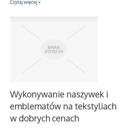
Czytaj więcej »
Sport
Elektronika, RTV, AGD
Art. Dla Zwierząt
Ogród, Rośliny
Chemia
Art. Spożywcze
Wykonywanie naszywek i
Materiały Eksploatacyjne
emblematów na tekstyliach
Inne Sklepy
w dobrych cenach
Elektronarzędzia