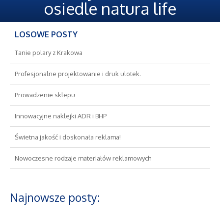
Oferty Pracy
osiedle natura life
Ubezpieczenia
LOSOWE POSTY
Ekologia
Tanie polary z Krakowa
Profesjonalne projektowanie i druk ulotek.
Banki, Przelewy, Waluty, Kantory
Prowadzenie sklepu
Wykończenia
Innowacyjne naklejki ADR i BHP
Projektowanie
Świetna jakość i doskonała reklama!
Nowoczesne rodzaje materiałów reklamowych
Remonty, Elektryk, Hydraulik
Materiały Budowlane
Najnowsze posty:
Nieruchomości