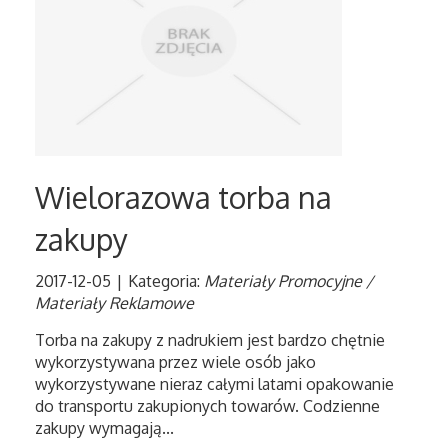
Serwis
Informatyczne
Restauracje, Catering
Wielorazowa torba na
Fotografia
zakupy
Adwokaci, Porady Prawne
2017-12-05
|
Kategoria:
Materiały Promocyjne /
Ślub i Wesele
Materiały Reklamowe
Torba na zakupy z nadrukiem jest bardzo chętnie
Weterynaryjne, Hodowla Zwierząt
wykorzystywana przez wiele osób jako
wykorzystywane nieraz całymi latami opakowanie
Sprzątanie, Porządkowanie
do transportu zakupionych towarów. Codzienne
zakupy wymagają...