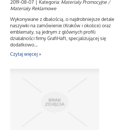
2019-08-07
|
Kategoria:
Materiały Promocyjne /
Materiały Reklamowe
Maszyny
Wykonywane z dbałością, o najdrobniejsze detale
naszywki na zamówienie (Kraków i okolice) oraz
Narzędzia
emblematy, są jednym z głównych profili
działalności firmy GrafiHaft, specjalizującej się
dodatkowo...
Przemysł Metalowy
Czytaj więcej »
Przeprowadzki
Transport
Części Samochodowe
Wynajem
Usługi Motoryzacyjne