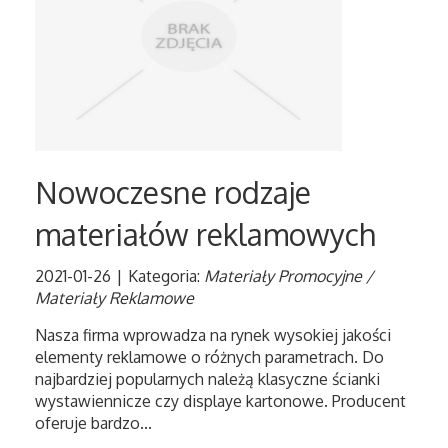
Tłumaczenia
Sprzedaż Interntowa
Biżuteria
Nowoczesne rodzaje
Dla Dzieci
materiałów reklamowych
Meble
2021-01-26
|
Kategoria:
Materiały Promocyjne /
Materiały Reklamowe
Wyposażenie Wnętrz
Nasza firma wprowadza na rynek wysokiej jakości
elementy reklamowe o różnych parametrach. Do
Wyposażenie Łazienki
najbardziej popularnych należą klasyczne ścianki
wystawiennicze czy displaye kartonowe. Producent
Odzież
oferuje bardzo...