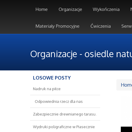
Home
Organizacje
Wykończenia
Materiały Promocyjne
Ćwiczenia
Serw
Organizacje - osiedle natu
LOSOWE POSTY
Hom
Nadruk na piłce
Odpowiednia rzecz dla nas
Zabezpiecznie drewnianego tarasu.
Wydruki poligraficzne w Piasecznie