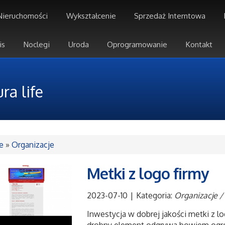
Nieruchomości
Wykształcenie
Sprzedaż Interntowa
is
Noclegi
Uroda
Oprogramowanie
Kontakt
ra life
e
»
Organizacje
Metki z logo firmy
2023-07-10
|
Kategoria:
Organizacje /
Inwestycja w dobrej jakości metki z l