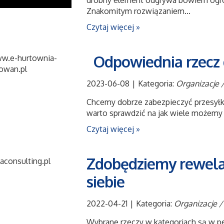
drobny element odgrywa bowiem ogro
Znakomitym rozwiązaniem...
Czytaj więcej »
Odpowiednia rzecz 
2023-06-08
|
Kategoria:
Organizacje 
Chcemy dobrze zabezpieczyć przesyłk
warto sprawdzić na jak wiele możemy 
Czytaj więcej »
Zdobędziemy rewela
siebie
2022-04-21
|
Kategoria:
Organizacje /
Wybrane rzeczy w kategoriach są w p