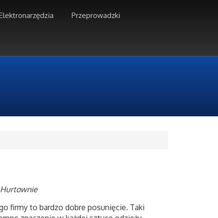
Elektronarzędzia
Przeprowadzki
 Hurtownie
ogo firmy to bardzo dobre posunięcie. Taki