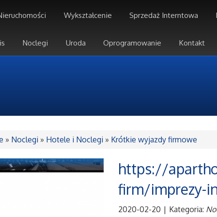
Nieruchomości
Wykształcenie
Sprzedaż Interntowa
is
Noclegi
Uroda
Oprogramowanie
Kontakt
e
»
Noclegi
»
Hotele i Noclegi
»
Krótkie wyjazdy firmowe
https://aparth
firm/imprezy-i
2020-02-20
|
Kategoria:
Noc