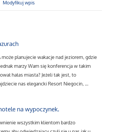
Modyfikuj wpis
azurach
A może planujecie wakacje nad jeziorem, gdzie
y jednak marzy Wam się konferencja w takim
ał hałas miasta? Jeżeli tak jest, to
dziecie nas elegancki Resort Niegocin, ...
hotele na wypoczynek.
pewnienie wszystkim klientom bardzo
my aby odwiedzający czuli się u nas jak u