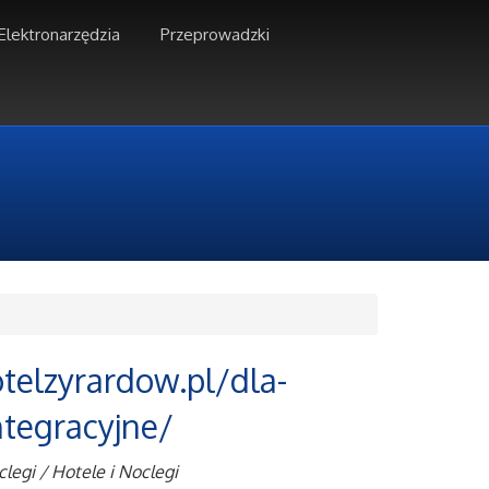
Elektronarzędzia
Przeprowadzki
otelzyrardow.pl/dla-
ntegracyjne/
legi / Hotele i Noclegi