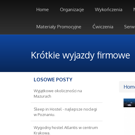
Home
Organizacje
Wykończenia
Materiały Promocyjne
Ćwiczenia
Serw
Krótkie wyjazdy firmowe
LOSOWE POSTY
Hom
Wyjątkowe okoliczności na
Mazurach
Sleep in Hostel - najlepsze noclegi
w Poznaniu.
Wygodny hostel Atlantis w centrum
Krakowa.