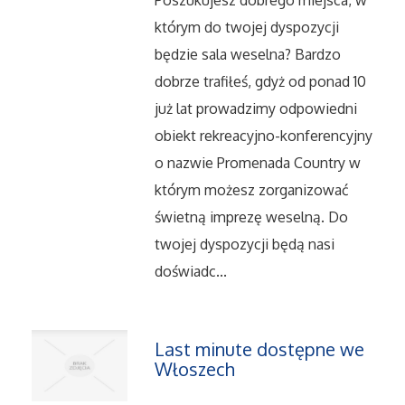
Poszukujesz dobrego miejsca, w
którym do twojej dyspozycji
Serwis
będzie sala weselna? Bardzo
Informatyczne
dobrze trafiłeś, gdyż od ponad 10
już lat prowadzimy odpowiedni
Restauracje, Catering
obiekt rekreacyjno-konferencyjny
o nazwie Promenada Country w
Fotografia
którym możesz zorganizować
świetną imprezę weselną. Do
Adwokaci, Porady Prawne
twojej dyspozycji będą nasi
Ślub i Wesele
doświadc...
Weterynaryjne, Hodowla Zwierząt
Last minute dostępne we
Sprzątanie, Porządkowanie
Włoszech