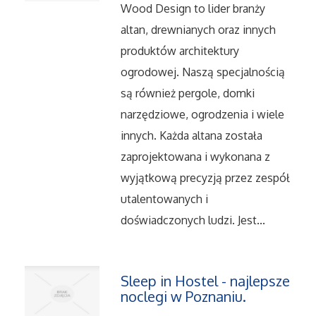
Dietetyka, Odchudzanie
Wood Design to lider branży
altan, drewnianych oraz innych
Kosmetyki
produktów architektury
ogrodowej. Naszą specjalnością
Leczenie
są również pergole, domki
Salony Kosmetyczne
narzędziowe, ogrodzenia i wiele
innych. Każda altana została
Sprzęt Medyczny
zaprojektowana i wykonana z
wyjątkową precyzją przez zespół
Oprogramowanie
utalentowanych i
doświadczonych ludzi. Jest...
Oprogramowanie
Strony Internetowe
Sleep in Hostel - najlepsze
noclegi w Poznaniu.
Kontakt