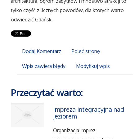
architektura, ogrom zabytków i mnóstwo atrakcji to
tylko część z licznych powodów, dla których warto
Maszyny
odwiedzić Gdańsk.
Narzędzia
Przemysł Metalowy
Dodaj Komentarz
Poleć stronę
Przeprowadzki
Wpis zawiera błędy
Modyfikuj wpis
Transport
Przeczytać warto:
Części Samochodowe
Impreza integracyjna nad
jeziorem
Wynajem
Organizacja imprez
Usługi Motoryzacyjne