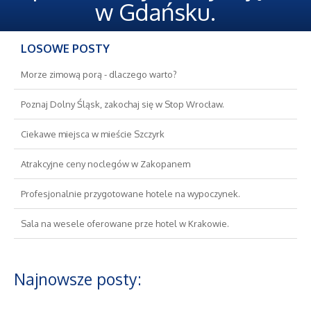
Oferty Pracy
w Gdańsku.
Ubezpieczenia
LOSOWE POSTY
Ekologia
Morze zimową porą - dlaczego warto?
Poznaj Dolny Śląsk, zakochaj się w Stop Wrocław.
Banki, Przelewy, Waluty, Kantory
Ciekawe miejsca w mieście Szczyrk
Wykończenia
Atrakcyjne ceny noclegów w Zakopanem
Projektowanie
Profesjonalnie przygotowane hotele na wypoczynek.
Sala na wesele oferowane prze hotel w Krakowie.
Remonty, Elektryk, Hydraulik
Materiały Budowlane
Najnowsze posty:
Nieruchomości