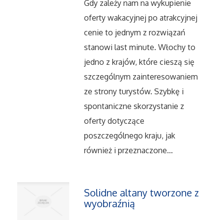
Gdy zależy nam na wykupienie
Serwis
oferty wakacyjnej po atrakcyjnej
Opieka
cenie to jednym z rozwiązań
stanowi last minute. Włochy to
Inne Usługi
jedno z krajów, które cieszą się
szczególnym zainteresowaniem
Noclegi
ze strony turystów. Szybkę i
spontaniczne skorzystanie z
Hotele i Noclegi
oferty dotyczące
poszczególnego kraju, jak
Podróże
również i przeznaczone...
Wypoczynek
Solidne altany tworzone z
Uroda
wyobraźnią