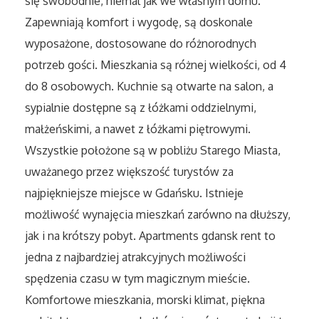
się swobodnie, niemal jak we własnym domu.
Sport
Zapewniają komfort i wygodę, są doskonale
wyposażone, dostosowane do różnorodnych
Elektronika, RTV, AGD
potrzeb gości. Mieszkania są różnej wielkości, od 4
Art. Dla Zwierząt
do 8 osobowych. Kuchnie są otwarte na salon, a
sypialnie dostępne są z łóżkami oddzielnymi,
Ogród, Rośliny
małżeńskimi, a nawet z łóżkami piętrowymi.
Wszystkie położone są w pobliżu Starego Miasta,
Chemia
uważanego przez większość turystów za
najpiękniejsze miejsce w Gdańsku. Istnieje
Art. Spożywcze
możliwość wynajęcia mieszkań zarówno na dłuższy,
Materiały Eksploatacyjne
jak i na krótszy pobyt. Apartments gdansk rent to
jedna z najbardziej atrakcyjnych możliwości
Inne Sklepy
spędzenia czasu w tym magicznym mieście.
Komfortowe mieszkania, morski klimat, piękna
Elektronarzędzia