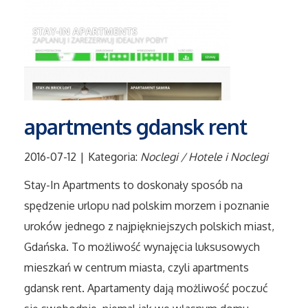
Tłumaczenia
Sprzedaż Interntowa
Biżuteria
apartments gdansk rent
Dla Dzieci
2016-07-12
|
Kategoria:
Noclegi / Hotele i Noclegi
Meble
Stay-In Apartments to doskonały sposób na
spędzenie urlopu nad polskim morzem i poznanie
Wyposażenie Wnętrz
uroków jednego z najpiękniejszych polskich miast,
Wyposażenie Łazienki
Gdańska. To możliwość wynajęcia luksusowych
mieszkań w centrum miasta, czyli apartments
Odzież
gdansk rent. Apartamenty dają możliwość poczuć