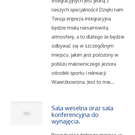
integracyjnych jest jedną z
naszych specjalności! Dzięki nam
Salony, Komisy
Twoja impreza integracyjna
Materiały Promocyjne
będzie miała niesamowitą
atmosferę, a to dlatego że będzie
Agencje Reklamowe
odbywać się w szczególnym
miejscu, jakim jest położony w
Materiały Reklamowe
pobliżu malowniczego jeziora
ośrodek sportu i rekreacji
Ćwiczenia
Wawrzkowizna. Jest to mie...
Imprezy Integracyjne
Sala weselna oraz sala
Hobby
konferencyjna do
wynajęcia.
Zajęcia Sportowe i Rekreacyjne