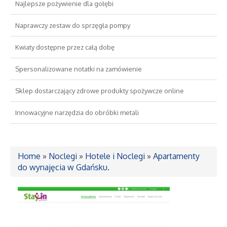
Najlepsze pożywienie dla gołębi
Drzwi i Okna
Naprawczy zestaw do sprzęgła pompy
Kwiaty dostępne przez całą dobę
Nieruchomości, Działki
Spersonalizowane notatki na zamówienie
Domy, Mieszkania
Sklep dostarczający zdrowe produkty spożywcze online
Wykształcenie
Innowacyjne narzędzia do obróbki metali
Placówki Edukacyjne
Home
»
Noclegi
»
Hotele i Noclegi
»
Apartamenty
Kursy Językowe
do wynajęcia w Gdańsku.
Konferencje, Sale Szkoleniowe
Kursy i Szkolenia