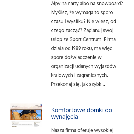
Dietetyka, Odchudzanie
Alpy na narty albo na snowboard?
Myślisz, że wymaga to sporo
Kosmetyki
czasu i wysiłku? Nie wiesz, od
czego zacząć? Zaplanuj swój
Leczenie
urlop ze Sport Centrum. Firma
Salony Kosmetyczne
działa od 1989 roku, ma więc
spore doświadczenie w
Sprzęt Medyczny
organizacji udanych wyjazdów
krajowych i zagranicznych.
Oprogramowanie
Przekonaj się, jak szybk...
Oprogramowanie
Komfortowe domki do
Strony Internetowe
wynajęcia
Nasza firma oferuje wysokiej
Kontakt