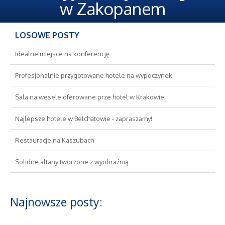
Oferty Pracy
w Zakopanem
Ubezpieczenia
LOSOWE POSTY
Ekologia
Idealne miejsce na konferencję
Profesjonalnie przygotowane hotele na wypoczynek.
Banki, Przelewy, Waluty, Kantory
Sala na wesele oferowane prze hotel w Krakowie.
Wykończenia
Najlepsze hotele w Bełchatowie - zapraszamy!
Projektowanie
Restauracje na Kaszubach
Solidne altany tworzone z wyobraźnią
Remonty, Elektryk, Hydraulik
Materiały Budowlane
Najnowsze posty:
Nieruchomości