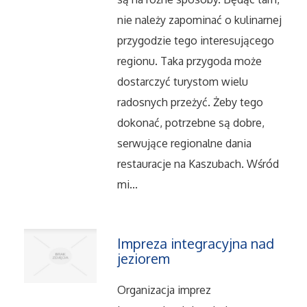
nie należy zapominać o kulinarnej
Serwis
przygodzie tego interesującego
Informatyczne
regionu. Taka przygoda może
dostarczyć turystom wielu
Restauracje, Catering
radosnych przeżyć. Żeby tego
dokonać, potrzebne są dobre,
Fotografia
serwujące regionalne dania
restauracje na Kaszubach. Wśród
Adwokaci, Porady Prawne
mi...
Ślub i Wesele
Weterynaryjne, Hodowla Zwierząt
Impreza integracyjna nad
jeziorem
Sprzątanie, Porządkowanie
Organizacja imprez