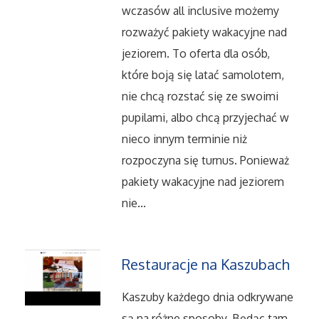
wczasów all inclusive możemy
Salony, Komisy
rozważyć pakiety wakacyjne nad
jeziorem. To oferta dla osób,
Materiały Promocyjne
które boją się latać samolotem,
nie chcą rozstać się ze swoimi
Agencje Reklamowe
pupilami, albo chcą przyjechać w
nieco innym terminie niż
Materiały Reklamowe
rozpoczyna się turnus. Ponieważ
pakiety wakacyjne nad jeziorem
Ćwiczenia
nie...
Imprezy Integracyjne
Restauracje na Kaszubach
Hobby
Kaszuby każdego dnia odkrywane
Zajęcia Sportowe i Rekreacyjne
są na różne sposoby. Będąc tam,