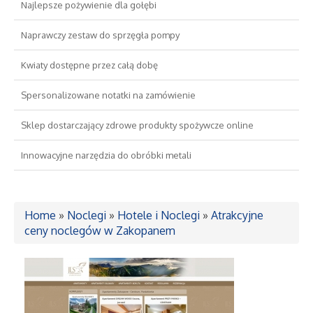
Najlepsze pożywienie dla gołębi
Drzwi i Okna
Naprawczy zestaw do sprzęgła pompy
Kwiaty dostępne przez całą dobę
Nieruchomości, Działki
Spersonalizowane notatki na zamówienie
Domy, Mieszkania
Sklep dostarczający zdrowe produkty spożywcze online
Wykształcenie
Innowacyjne narzędzia do obróbki metali
Placówki Edukacyjne
Home
»
Noclegi
»
Hotele i Noclegi
»
Atrakcyjne
Kursy Językowe
ceny noclegów w Zakopanem
Konferencje, Sale Szkoleniowe
Kursy i Szkolenia