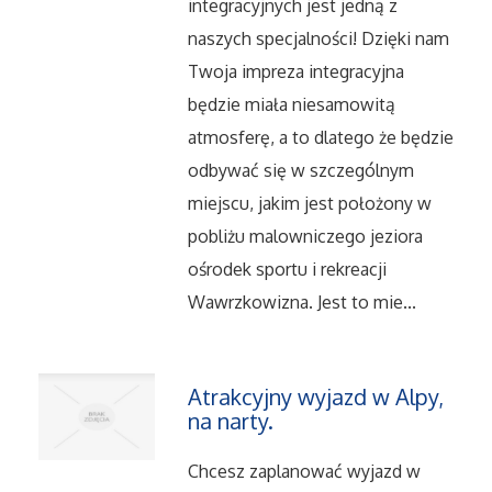
integracyjnych jest jedną z
Serwis
naszych specjalności! Dzięki nam
Opieka
Twoja impreza integracyjna
będzie miała niesamowitą
Inne Usługi
atmosferę, a to dlatego że będzie
odbywać się w szczególnym
Noclegi
miejscu, jakim jest położony w
pobliżu malowniczego jeziora
Hotele i Noclegi
ośrodek sportu i rekreacji
Wawrzkowizna. Jest to mie...
Podróże
Wypoczynek
Atrakcyjny wyjazd w Alpy,
na narty.
Uroda
Chcesz zaplanować wyjazd w