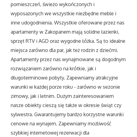
pomieszczeń, świeżo wykończonych i
Sport
wyposażonych we wszystkie niezbędne meble i
Elektronika, RTV, AGD
inne udogodnienia. Wszystkie oferowane przez nas
apartamenty w Zakopanem mają solidne łazienki,
Art. Dla Zwierząt
sprzęt RTV i AGD oraz wygodne łóżka. Są to idealne
miejsca zarówno dla par, jak też rodzin z dziećmi.
Ogród, Rośliny
Apartamenty przez nas wynajmowane są dogodnym
rozwiązaniem zarówno na krótkie, jak i
Chemia
długoterminowe pobyty. Zapewniamy atrakcyjne
Art. Spożywcze
warunki w każdej porze roku - zarówno w sezonie
zimowy, jak i letnim. Dużym zainteresowaniem
Materiały Eksploatacyjne
nasze obiekty cieszą się także w okresie świąt czy
sylwestra. Gwarantujemy bardzo korzystne warunki
Inne Sklepy
cenowe na wynajem. Zapewniamy możliwość
szybkiej internetowej rezerwacji dla
Elektronarzędzia