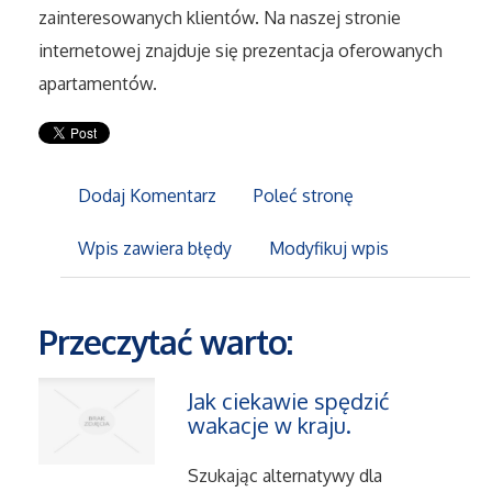
zainteresowanych klientów. Na naszej stronie
internetowej znajduje się prezentacja oferowanych
Maszyny
apartamentów.
Narzędzia
Przemysł Metalowy
Dodaj Komentarz
Poleć stronę
Przeprowadzki
Wpis zawiera błędy
Modyfikuj wpis
Transport
Przeczytać warto:
Części Samochodowe
Jak ciekawie spędzić
Wynajem
wakacje w kraju.
Usługi Motoryzacyjne
Szukając alternatywy dla