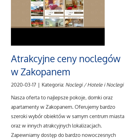
Tłumaczenia
Sprzedaż Interntowa
Biżuteria
Atrakcyjne ceny noclegów
Dla Dzieci
w Zakopanem
Meble
2020-03-17
|
Kategoria:
Noclegi / Hotele i Noclegi
Wyposażenie Wnętrz
Nasza oferta to najlepsze pokoje, domki oraz
apartamenty w Zakopanem. Oferujemy bardzo
Wyposażenie Łazienki
szeroki wybór obiektów w samym centrum miasta
oraz w innych atrakcyjnych lokalizacjach.
Odzież
Zapewniamy dostęp do bardzo nowoczesnych