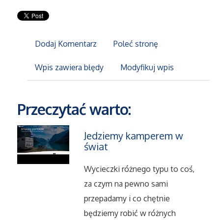
Sport
Elektronika, RTV, AGD
Dodaj Komentarz
Poleć stronę
Art. Dla Zwierząt
Wpis zawiera błędy
Modyfikuj wpis
Ogród, Rośliny
Przeczytać warto:
Chemia
Jedziemy kamperem w
Art. Spożywcze
świat
Materiały Eksploatacyjne
Wycieczki różnego typu to coś,
za czym na pewno sami
Inne Sklepy
przepadamy i co chętnie
będziemy robić w różnych
Elektronarzędzia