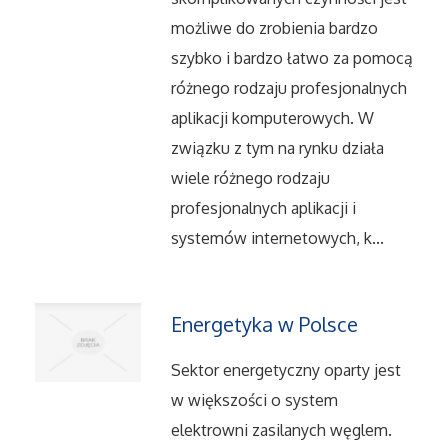
możliwe do zrobienia bardzo
Serwis
szybko i bardzo łatwo za pomocą
różnego rodzaju profesjonalnych
Informatyczne
aplikacji komputerowych. W
Restauracje, Catering
związku z tym na rynku działa
wiele różnego rodzaju
Fotografia
profesjonalnych aplikacji i
systemów internetowych, k...
Adwokaci, Porady Prawne
Ślub i Wesele
Energetyka w Polsce
Weterynaryjne, Hodowla Zwierząt
Sektor energetyczny oparty jest
w większości o system
Sprzątanie, Porządkowanie
elektrowni zasilanych węglem.