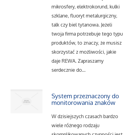
mikrosfery, elektrokorund, kulki
Salony, Komisy
szklane, fluoryt metalurgiczny,
talk czy biel tytanowa. Jeżeli
Materiały Promocyjne
twoja firma potrzebuje tego typu
produktów, to znaczy, że musisz
Agencje Reklamowe
skorzystać z możliwości, jakie
Materiały Reklamowe
daje REWA. Zapraszamy
serdecznie do...
Ćwiczenia
System przeznaczony do
Imprezy Integracyjne
monitorowania znaków
Hobby
W dzisiejszych czasach bardzo
wiele różnego rodzaju
Zajęcia Sportowe i Rekreacyjne
skomplikowanych czynności jest