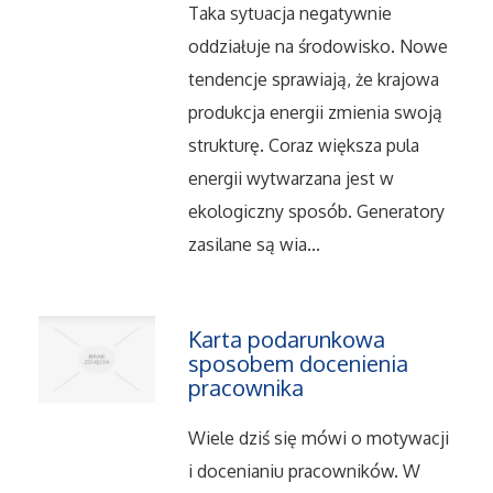
Serwis
Taka sytuacja negatywnie
oddziałuje na środowisko. Nowe
Opieka
tendencje sprawiają, że krajowa
produkcja energii zmienia swoją
Inne Usługi
strukturę. Coraz większa pula
energii wytwarzana jest w
Noclegi
ekologiczny sposób. Generatory
zasilane są wia...
Hotele i Noclegi
Podróże
Karta podarunkowa
sposobem docenienia
Wypoczynek
pracownika
Uroda
Wiele dziś się mówi o motywacji
i docenianiu pracowników. W