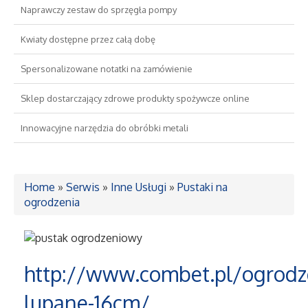
Naprawczy zestaw do sprzęgła pompy
Drzwi i Okna
Kwiaty dostępne przez całą dobę
Nieruchomości, Działki
Spersonalizowane notatki na zamówienie
Sklep dostarczający zdrowe produkty spożywcze online
Domy, Mieszkania
Innowacyjne narzędzia do obróbki metali
Wykształcenie
Placówki Edukacyjne
Home
»
Serwis
»
Inne Usługi
»
Pustaki na
ogrodzenia
Kursy Językowe
Konferencje, Sale Szkoleniowe
http://www.combet.pl/ogrodz
Kursy i Szkolenia
lupane-16cm/