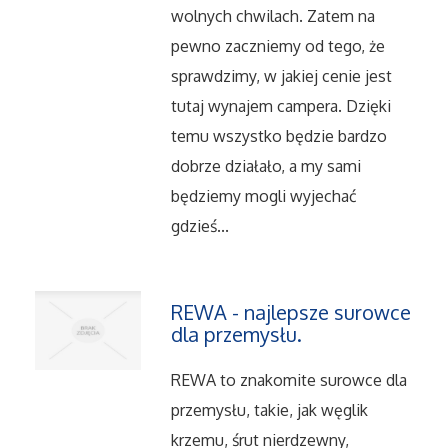
wolnych chwilach. Zatem na
pewno zaczniemy od tego, że
Maszyny
sprawdzimy, w jakiej cenie jest
Narzędzia
tutaj wynajem campera. Dzięki
temu wszystko będzie bardzo
Przemysł Metalowy
dobrze działało, a my sami
będziemy mogli wyjechać
Przeprowadzki
gdzieś...
Transport
REWA - najlepsze surowce
Części Samochodowe
dla przemysłu.
Wynajem
REWA to znakomite surowce dla
przemysłu, takie, jak węglik
Usługi Motoryzacyjne
krzemu, śrut nierdzewny,