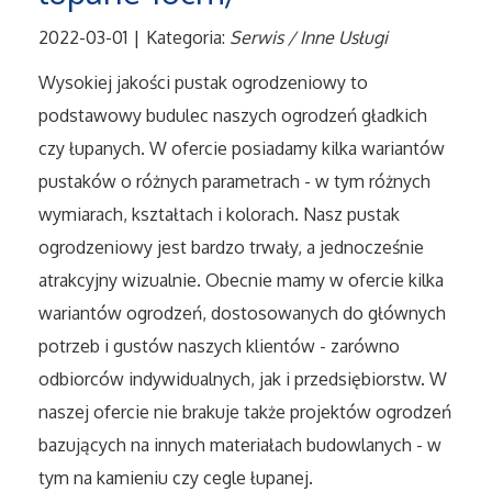
Tłumaczenia
2022-03-01
|
Kategoria:
Serwis / Inne Usługi
Wysokiej jakości pustak ogrodzeniowy to
Sprzedaż Interntowa
podstawowy budulec naszych ogrodzeń gładkich
czy łupanych. W ofercie posiadamy kilka wariantów
Biżuteria
pustaków o różnych parametrach - w tym różnych
wymiarach, kształtach i kolorach. Nasz pustak
Dla Dzieci
ogrodzeniowy jest bardzo trwały, a jednocześnie
Meble
atrakcyjny wizualnie. Obecnie mamy w ofercie kilka
wariantów ogrodzeń, dostosowanych do głównych
Wyposażenie Wnętrz
potrzeb i gustów naszych klientów - zarówno
odbiorców indywidualnych, jak i przedsiębiorstw. W
Wyposażenie Łazienki
naszej ofercie nie brakuje także projektów ogrodzeń
bazujących na innych materiałach budowlanych - w
Odzież
tym na kamieniu czy cegle łupanej.