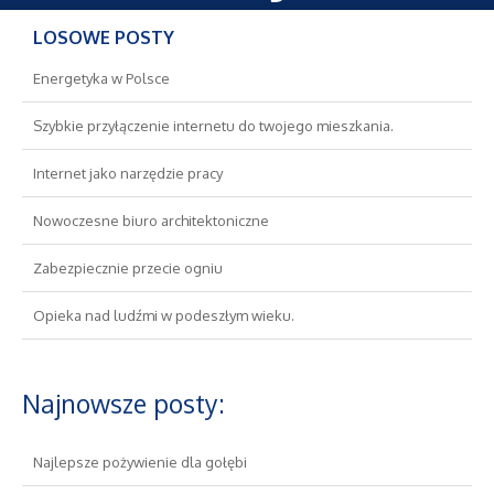
Oferty Pracy
LOSOWE POSTY
Ubezpieczenia
Energetyka w Polsce
Ekologia
Szybkie przyłączenie internetu do twojego mieszkania.
Internet jako narzędzie pracy
Banki, Przelewy, Waluty, Kantory
Nowoczesne biuro architektoniczne
Wykończenia
Zabezpiecznie przecie ogniu
Projektowanie
Opieka nad ludźmi w podeszłym wieku.
Remonty, Elektryk, Hydraulik
Najnowsze posty:
Materiały Budowlane
Najlepsze pożywienie dla gołębi
Nieruchomości