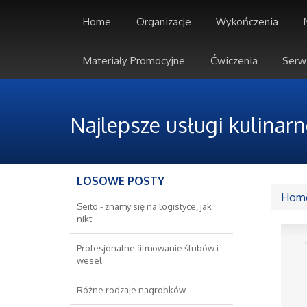
Home
Organizacje
Wykończenia
Materiały Promocyjne
Ćwiczenia
Serw
Najlepsze usługi kulinar
LOSOWE POSTY
Hom
Seito - znamy się na logistyce, jak
nikt
Profesjonalne filmowanie ślubów i
wesel
Różne rodzaje nagrobków