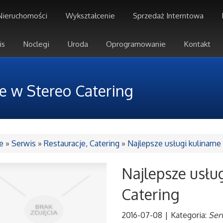
Nieruchomości
Wykształcenie
Sprzedaż Interntowa
is
Noclegi
Uroda
Oprogramowanie
Kontakt
ne w Stereo Catering
e
»
Serwis
»
Restauracje, Catering
»
Najlepsze usługi kulinarne
Najlepsze usłu
Catering
2016-07-08
|
Kategoria:
Ser