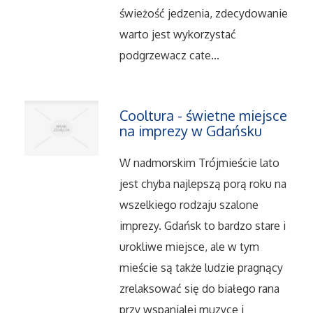
Serwis
świeżość jedzenia, zdecydowanie
warto jest wykorzystać
Opieka
podgrzewacz cate...
Inne Usługi
Cooltura - świetne miejsce
Noclegi
na imprezy w Gdańsku
Hotele i Noclegi
W nadmorskim Trójmieście lato
jest chyba najlepszą porą roku na
Podróże
wszelkiego rodzaju szalone
imprezy. Gdańsk to bardzo stare i
Wypoczynek
urokliwe miejsce, ale w tym
mieście są także ludzie pragnący
Uroda
zrelaksować się do białego rana
przy wspanialej muzyce i