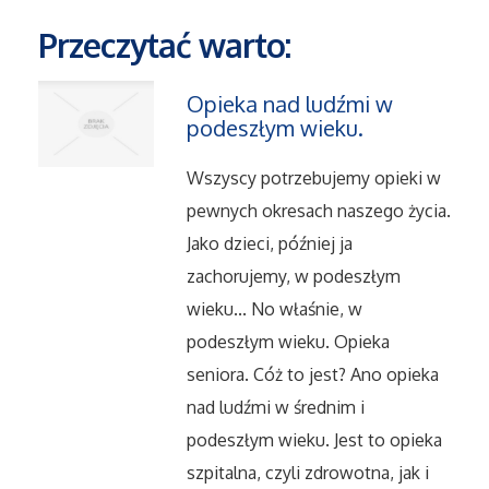
Przeczytać warto:
Maszyny
Opieka nad ludźmi w
Narzędzia
podeszłym wieku.
Przemysł Metalowy
Wszyscy potrzebujemy opieki w
pewnych okresach naszego życia.
Przeprowadzki
Jako dzieci, później ja
zachorujemy, w podeszłym
Transport
wieku... No właśnie, w
podeszłym wieku. Opieka
Części Samochodowe
seniora. Cóż to jest? Ano opieka
nad ludźmi w średnim i
Wynajem
podeszłym wieku. Jest to opieka
Usługi Motoryzacyjne
szpitalna, czyli zdrowotna, jak i