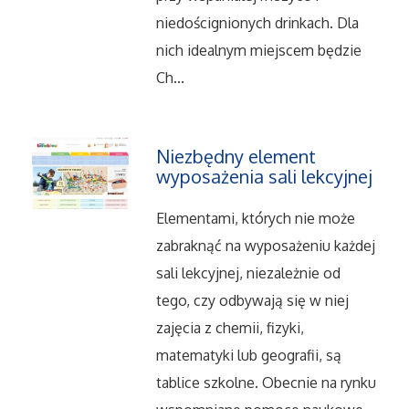
Dietetyka, Odchudzanie
niedoścignionych drinkach. Dla
Kosmetyki
nich idealnym miejscem będzie
Ch...
Leczenie
Salony Kosmetyczne
Niezbędny element
wyposażenia sali lekcyjnej
Sprzęt Medyczny
Elementami, których nie może
Oprogramowanie
zabraknąć na wyposażeniu każdej
sali lekcyjnej, niezależnie od
Oprogramowanie
tego, czy odbywają się w niej
zajęcia z chemii, fizyki,
Strony Internetowe
matematyki lub geografii, są
tablice szkolne. Obecnie na rynku
Kontakt