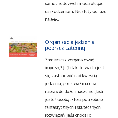
samochodowych mogą ulegać
Serwis
uszkodzeniom. Niestety od razu
nale�...
Informatyczne
Restauracje, Catering
Organizacja jedzenia
poprzez catering
Fotografia
Zamierzasz zorganizować
Adwokaci, Porady Prawne
imprezę? Jeśli tak, to warto jest
się zastanowić nad kwestią
Ślub i Wesele
jedzenia, ponieważ ma ona
naprawdę duże znaczenie. Jeśli
Weterynaryjne, Hodowla Zwierząt
jesteś osobą, która potrzebuje
Sprzątanie, Porządkowanie
fantastycznych i skutecznych
rozwiązań, jeśli chodzi o