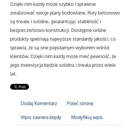
Dzięki nim każdy może szybko i sprawnie
Sport
zrealizować swoje plany budowlane. Rury betonowe
Elektronika, RTV, AGD
są trwałe i solidne, gwarantując stabilność i
bezpieczeństwo konstrukcji. Dostępne online
Art. Dla Zwierząt
produkty spełniają najwyższe standardy jakości, co
sprawia, że są one popularnym wyborem wśród
Ogród, Rośliny
klientów. Dzięki nim każdy może mieć pewność, że
jego inwestycja będzie solidna i trwała przez wiele
Chemia
lat.
Art. Spożywcze
Materiały Eksploatacyjne
Dodaj Komentarz
Poleć stronę
Inne Sklepy
Wpis zawiera błędy
Modyfikuj wpis
Elektronarzędzia