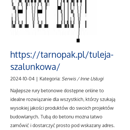
Tłumaczenia
Sprzedaż Interntowa
Biżuteria
https://tarnopak.pl/tuleja-
Dla Dzieci
szalunkowa/
Meble
2024-10-04
|
Kategoria:
Serwis / Inne Usługi
Wyposażenie Wnętrz
Najlepsze rury betonowe dostępne online to
idealne rozwiązanie dla wszystkich, którzy szukają
Wyposażenie Łazienki
wysokiej jakości produktów do swoich projektów
budowlanych. Tubą do betonu można łatwo
Odzież
zamówić i dostarczyć prosto pod wskazany adres.