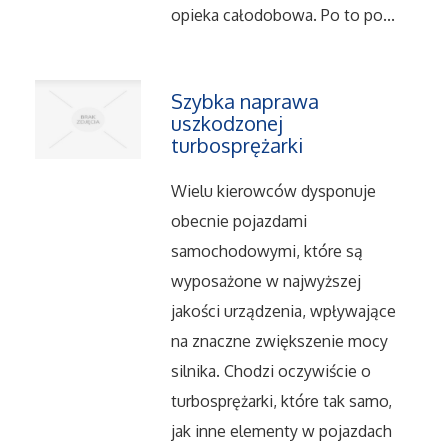
opieka całodobowa. Po to po...
Salony, Komisy
Materiały Promocyjne
Szybka naprawa
uszkodzonej
turbosprężarki
Agencje Reklamowe
Wielu kierowców dysponuje
Materiały Reklamowe
obecnie pojazdami
samochodowymi, które są
Ćwiczenia
wyposażone w najwyższej
jakości urządzenia, wpływające
Imprezy Integracyjne
na znaczne zwiększenie mocy
Hobby
silnika. Chodzi oczywiście o
turbosprężarki, które tak samo,
Zajęcia Sportowe i Rekreacyjne
jak inne elementy w pojazdach