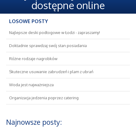
Oferty Pracy
dostępne online
Ubezpieczenia
LOSOWE POSTY
Ekologia
Najlepsze deski podłogowe w Łodzi - zapraszamy!
Dokładnie sprawdzaj swój stan posiadania
Banki, Przelewy, Waluty, Kantory
Różne rodzaje nagrobków
Wykończenia
Skuteczne usuwanie zabrudzeń i plam z ubrań
Projektowanie
Woda jest najważniejsza
Organizacja jedzenia poprzez catering
Remonty, Elektryk, Hydraulik
Materiały Budowlane
Najnowsze posty:
Nieruchomości