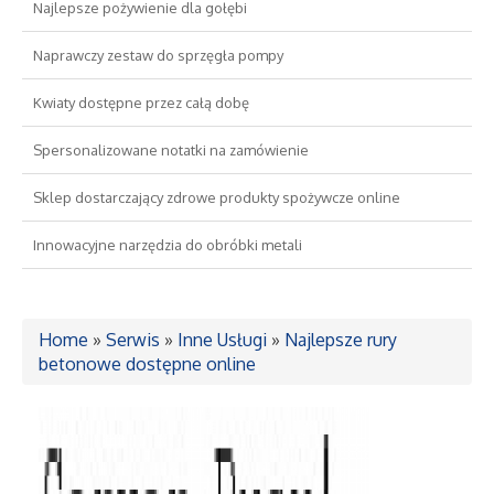
Najlepsze pożywienie dla gołębi
Drzwi i Okna
Naprawczy zestaw do sprzęgła pompy
Kwiaty dostępne przez całą dobę
Nieruchomości, Działki
Spersonalizowane notatki na zamówienie
Domy, Mieszkania
Sklep dostarczający zdrowe produkty spożywcze online
Wykształcenie
Innowacyjne narzędzia do obróbki metali
Placówki Edukacyjne
Home
»
Serwis
»
Inne Usługi
»
Najlepsze rury
Kursy Językowe
betonowe dostępne online
Konferencje, Sale Szkoleniowe
Kursy i Szkolenia