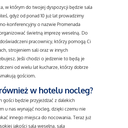
, w którym do twojej dyspozycji będzie sala
iłeś, gdyż od ponad 10 już lat prowadzimy
jno-konferencyjny o nazwie Promenada
organizować świetną imprezę weselną. Do
i doświadczeni pracownicy, którzy pomogą Ci
h, strojeniem sali oraz w innych
bujesz. Jeśli chodzi o jedzenie to będą je
zeni od wielu lat kucharze, którzy dobrze
j smakują gościom.
również w hotelu nocleg?
h gości będzie przyjeżdżać z dalekich
m u nas wynająć nocleg, dzięki czemu nie
kać innego miejsca do nocowania. Teraz już
sokiej jakości sala weselna, sala