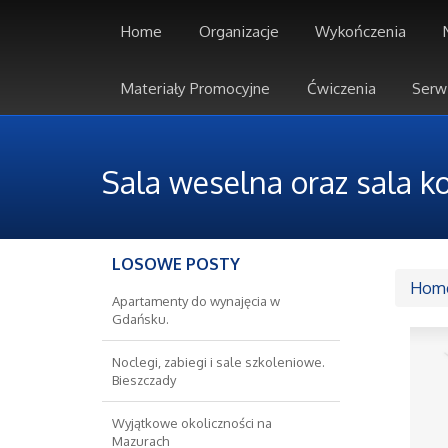
Home
Organizacje
Wykończenia
Materiały Promocyjne
Ćwiczenia
Serw
Sala weselna oraz sala k
LOSOWE POSTY
Hom
Apartamenty do wynajęcia w
Gdańsku.
Noclegi, zabiegi i sale szkoleniowe.
Bieszczady
Wyjątkowe okoliczności na
Mazurach