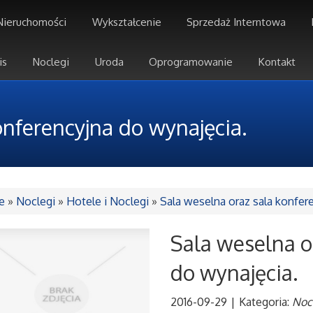
Nieruchomości
Wykształcenie
Sprzedaż Interntowa
is
Noclegi
Uroda
Oprogramowanie
Kontakt
onferencyjna do wynajęcia.
e
»
Noclegi
»
Hotele i Noclegi
»
Sala weselna oraz sala konfer
Sala weselna o
do wynajęcia.
2016-09-29
|
Kategoria:
Nocl