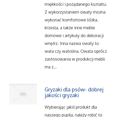
Dietetyka, Odchudzanie
miękkości i pożądanego kształtu.
Z wykorzystaniem owaty można
Kosmetyki
wykonać komfortowe łóżka,
Leczenie
krzesła, a także inne meble
domowe i artykuły do dekoracji
Salony Kosmetyczne
wnętrz. Inna nazwa owaty to
wata czy watolina. Owata oprócz
Sprzęt Medyczny
zastosowania w produkcji mebli
ma z...
Oprogramowanie
Oprogramowanie
Gryzaki dla psów- dobrej
jakości gryzaki
Strony Internetowe
Wybierając jakiś produkt dla
Kontakt
naszego pupila, należy robić to