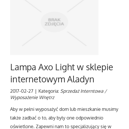
Tłumaczenia
Sprzedaż Interntowa
Biżuteria
Dla Dzieci
Lampa Axo Light w sklepie
Meble
internetowym Aladyn
Wyposażenie Wnętrz
2017-02-27
|
Kategoria:
Sprzedaż Interntowa /
Wyposażenie Wnętrz
Wyposażenie Łazienki
Aby w pełni wyposażyć dom lub mieszkanie musimy
także zadbać o to, aby były one odpowiednio
Odzież
oświetlone. Zapewni nam to specjalizujący się w