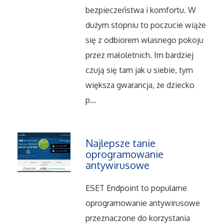
bezpieczeństwa i komfortu. W
Serwis
dużym stopniu to poczucie wiąże
się z odbiorem własnego pokoju
Informatyczne
przez małoletnich. Im bardziej
czują się tam jak u siebie, tym
Restauracje, Catering
większa gwarancja, że dziecko
Fotografia
p...
Adwokaci, Porady Prawne
Najlepsze tanie
Ślub i Wesele
oprogramowanie
antywirusowe
Weterynaryjne, Hodowla Zwierząt
ESET Endpoint to popularne
Sprzątanie, Porządkowanie
oprogramowanie antywirusowe
przeznaczone do korzystania