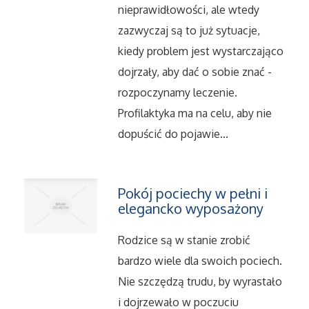
nieprawidłowości, ale wtedy
Salony, Komisy
zazwyczaj są to już sytuacje,
kiedy problem jest wystarczająco
Materiały Promocyjne
dojrzały, aby dać o sobie znać -
rozpoczynamy leczenie.
Agencje Reklamowe
Profilaktyka ma na celu, aby nie
dopuścić do pojawie...
Materiały Reklamowe
Ćwiczenia
Pokój pociechy w pełni i
elegancko wyposażony
Imprezy Integracyjne
Rodzice są w stanie zrobić
Hobby
bardzo wiele dla swoich pociech.
Nie szczędzą trudu, by wyrastało
Zajęcia Sportowe i Rekreacyjne
i dojrzewało w poczuciu