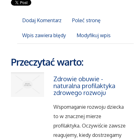
Maszyny
Dodaj Komentarz
Poleć stronę
Narzędzia
Wpis zawiera błędy
Modyfikuj wpis
Przemysł Metalowy
Przeczytać warto:
Przeprowadzki
Zdrowie obuwie -
Transport
naturalna profilaktyka
zdrowego rozwoju
Części Samochodowe
Wspomaganie rozwoju dziecka
to w znacznej mierze
Wynajem
profilaktyka. Oczywiście zawsze
Usługi Motoryzacyjne
reagujemy, kiedy dostrzegamy