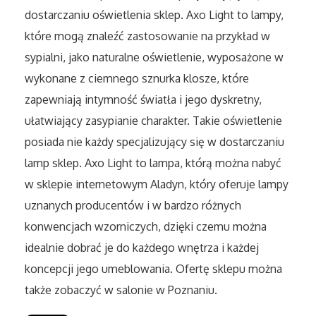
Sport
dostarczaniu oświetlenia sklep. Axo Light to lampy,
które mogą znaleźć zastosowanie na przykład w
Elektronika, RTV, AGD
sypialni, jako naturalne oświetlenie, wyposażone w
wykonane z ciemnego sznurka klosze, które
Art. Dla Zwierząt
zapewniają intymność światła i jego dyskretny,
ułatwiający zasypianie charakter. Takie oświetlenie
Ogród, Rośliny
posiada nie każdy specjalizujący się w dostarczaniu
Chemia
lamp sklep. Axo Light to lampa, którą można nabyć
w sklepie internetowym Aladyn, który oferuje lampy
Art. Spożywcze
uznanych producentów i w bardzo różnych
konwencjach wzorniczych, dzięki czemu można
Materiały Eksploatacyjne
idealnie dobrać je do każdego wnętrza i każdej
koncepcji jego umeblowania. Ofertę sklepu można
Inne Sklepy
także zobaczyć w salonie w Poznaniu.
Elektronarzędzia