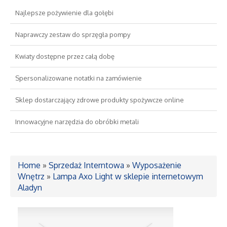
Najlepsze pożywienie dla gołębi
Drzwi i Okna
Naprawczy zestaw do sprzęgła pompy
Nieruchomości, Działki
Kwiaty dostępne przez całą dobę
Domy, Mieszkania
Spersonalizowane notatki na zamówienie
Sklep dostarczający zdrowe produkty spożywcze online
Wykształcenie
Innowacyjne narzędzia do obróbki metali
Placówki Edukacyjne
Kursy Językowe
Home
»
Sprzedaż Interntowa
»
Wyposażenie
Wnętrz
»
Lampa Axo Light w sklepie internetowym
Aladyn
Konferencje, Sale Szkoleniowe
Kursy i Szkolenia