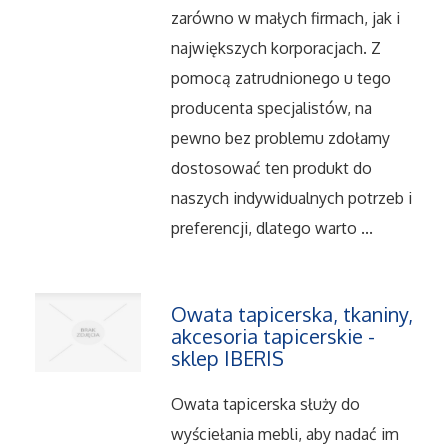
Serwis
zarówno w małych firmach, jak i
największych korporacjach. Z
Opieka
pomocą zatrudnionego u tego
producenta specjalistów, na
Inne Usługi
pewno bez problemu zdołamy
dostosować ten produkt do
Noclegi
naszych indywidualnych potrzeb i
preferencji, dlatego warto ...
Hotele i Noclegi
Podróże
Owata tapicerska, tkaniny,
akcesoria tapicerskie -
Wypoczynek
sklep IBERIS
Uroda
Owata tapicerska służy do
wyściełania mebli, aby nadać im