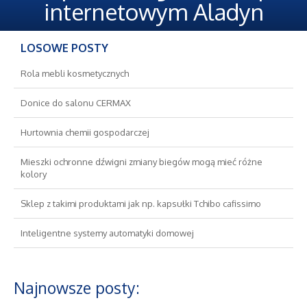
Oferty Pracy
internetowym Aladyn
Ubezpieczenia
LOSOWE POSTY
Ekologia
Rola mebli kosmetycznych
Donice do salonu CERMAX
Banki, Przelewy, Waluty, Kantory
Hurtownia chemii gospodarczej
Wykończenia
Mieszki ochronne dźwigni zmiany biegów mogą mieć różne
kolory
Projektowanie
Sklep z takimi produktami jak np. kapsułki Tchibo cafissimo
Remonty, Elektryk, Hydraulik
Inteligentne systemy automatyki domowej
Materiały Budowlane
Najnowsze posty:
Nieruchomości