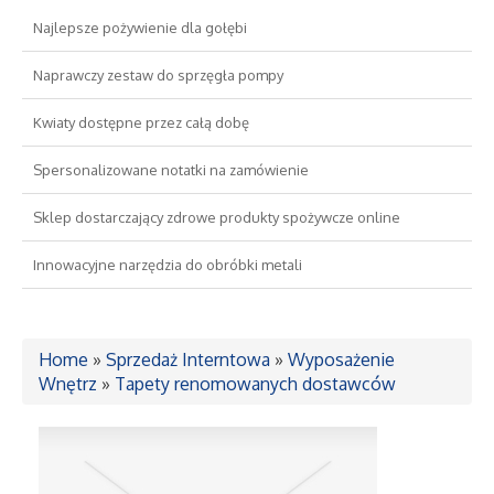
Najlepsze pożywienie dla gołębi
Drzwi i Okna
Naprawczy zestaw do sprzęgła pompy
Nieruchomości, Działki
Kwiaty dostępne przez całą dobę
Domy, Mieszkania
Spersonalizowane notatki na zamówienie
Sklep dostarczający zdrowe produkty spożywcze online
Wykształcenie
Innowacyjne narzędzia do obróbki metali
Placówki Edukacyjne
Kursy Językowe
Home
»
Sprzedaż Interntowa
»
Wyposażenie
Wnętrz
»
Tapety renomowanych dostawców
Konferencje, Sale Szkoleniowe
Kursy i Szkolenia