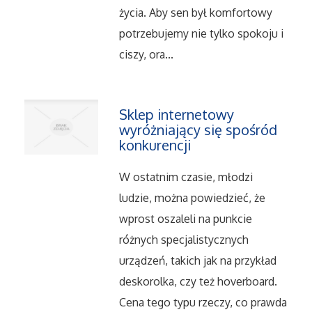
Dietetyka, Odchudzanie
życia. Aby sen był komfortowy
potrzebujemy nie tylko spokoju i
Kosmetyki
ciszy, ora...
Leczenie
Salony Kosmetyczne
Sklep internetowy
wyróżniający się spośród
konkurencji
Sprzęt Medyczny
W ostatnim czasie, młodzi
Oprogramowanie
ludzie, można powiedzieć, że
wprost oszaleli na punkcie
Oprogramowanie
różnych specjalistycznych
urządzeń, takich jak na przykład
Strony Internetowe
deskorolka, czy też hoverboard.
Cena tego typu rzeczy, co prawda
Kontakt