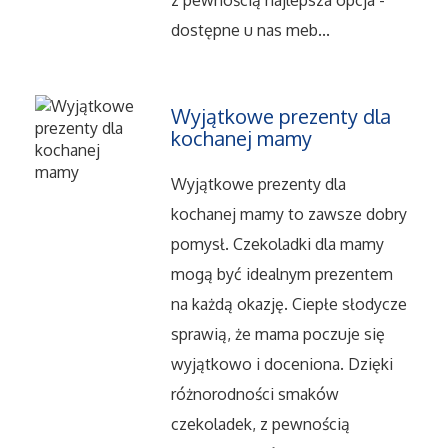
z pewnością najlepsza opcja -
dostępne u nas meb...
Salony, Komisy
Materiały Promocyjne
Wyjątkowe prezenty dla
kochanej mamy
Agencje Reklamowe
Wyjątkowe prezenty dla
Materiały Reklamowe
kochanej mamy to zawsze dobry
pomysł. Czekoladki dla mamy
Ćwiczenia
mogą być idealnym prezentem
na każdą okazję. Ciepłe słodycze
Imprezy Integracyjne
sprawią, że mama poczuje się
wyjątkowo i doceniona. Dzięki
Hobby
różnorodności smaków
Zajęcia Sportowe i Rekreacyjne
czekoladek, z pewnością