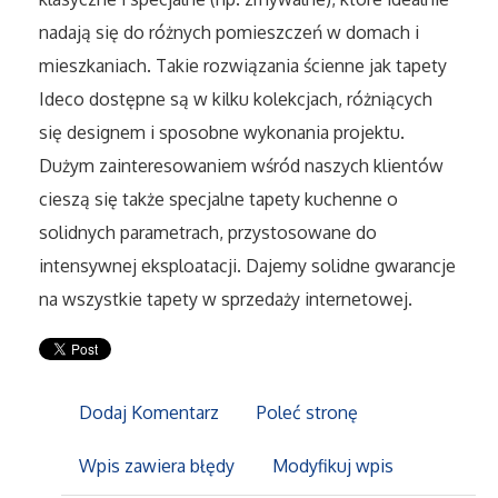
Sport
nadają się do różnych pomieszczeń w domach i
mieszkaniach. Takie rozwiązania ścienne jak tapety
Elektronika, RTV, AGD
Ideco dostępne są w kilku kolekcjach, różniących
się designem i sposobne wykonania projektu.
Art. Dla Zwierząt
Dużym zainteresowaniem wśród naszych klientów
Ogród, Rośliny
cieszą się także specjalne tapety kuchenne o
solidnych parametrach, przystosowane do
Chemia
intensywnej eksploatacji. Dajemy solidne gwarancje
na wszystkie tapety w sprzedaży internetowej.
Art. Spożywcze
Materiały Eksploatacyjne
Dodaj Komentarz
Poleć stronę
Inne Sklepy
Wpis zawiera błędy
Modyfikuj wpis
Elektronarzędzia