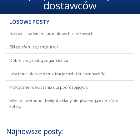
Oferty Pracy
dostawców
Ubezpieczenia
LOSOWE POSTY
Ekologia
Szeroki asortyment produktów łazienkowych
Sklep oferujący artykuł w7
Banki, Przelewy, Waluty, Kantory
Dobre ceny usług zegarmistrza
Wykończenia
Jaka firma oferuje wizualizacje mebli kuchennych 3d
Projektowanie
Praktyczne rozwiązania dla podróżujących.
Mieszki ochronne dźwigni zmiany biegów mogą mieć różne
Remonty, Elektryk, Hydraulik
kolory
Materiały Budowlane
Najnowsze posty:
Nieruchomości