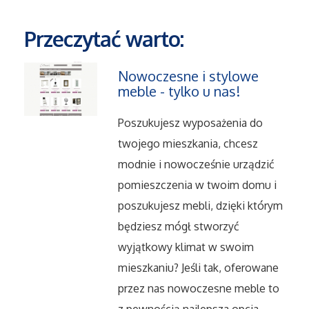
Przeczytać warto:
Maszyny
Narzędzia
Nowoczesne i stylowe
meble - tylko u nas!
Przemysł Metalowy
Poszukujesz wyposażenia do
twojego mieszkania, chcesz
Przeprowadzki
modnie i nowocześnie urządzić
pomieszczenia w twoim domu i
Transport
poszukujesz mebli, dzięki którym
Części Samochodowe
będziesz mógł stworzyć
wyjątkowy klimat w swoim
Wynajem
mieszkaniu? Jeśli tak, oferowane
przez nas nowoczesne meble to
Usługi Motoryzacyjne