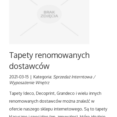
Tłumaczenia
Sprzedaż Interntowa
Biżuteria
Dla Dzieci
Tapety renomowanych
dostawców
Meble
2021-03-15
|
Kategoria:
Sprzedaż Interntowa /
Wyposażenie Wnętrz
Wyposażenie Wnętrz
Tapety Ideco, Decoprint, Grandeco i wielu innych
Wyposażenie Łazienki
renomowanych dostawców można znaleźć w
Odzież
ofercie naszego sklepu internetowego. Są to tapety
klasyczne i specjalne (np. zmywalne), które idealnie