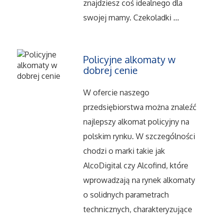
znajdziesz coś idealnego dla
Serwis
swojej mamy. Czekoladki ...
Informatyczne
Policyjne alkomaty w
Restauracje, Catering
dobrej cenie
W ofercie naszego
Fotografia
przedsiębiorstwa można znaleźć
Adwokaci, Porady Prawne
najlepszy alkomat policyjny na
polskim rynku. W szczególności
Ślub i Wesele
chodzi o marki takie jak
AlcoDigital czy Alcofind, które
Weterynaryjne, Hodowla Zwierząt
wprowadzają na rynek alkomaty
o solidnych parametrach
Sprzątanie, Porządkowanie
technicznych, charakteryzujące