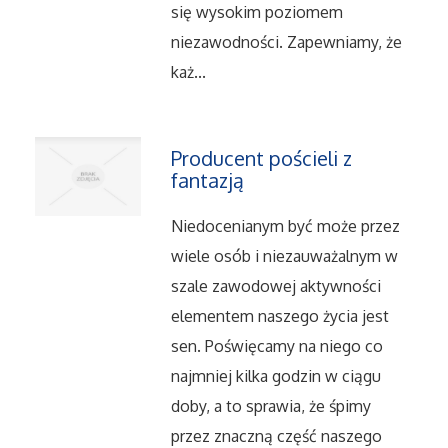
Serwis
się wysokim poziomem
niezawodności. Zapewniamy, że
Opieka
każ...
Inne Usługi
Producent pościeli z
Noclegi
fantazją
Niedocenianym być może przez
Hotele i Noclegi
wiele osób i niezauważalnym w
Podróże
szale zawodowej aktywności
elementem naszego życia jest
Wypoczynek
sen. Poświęcamy na niego co
najmniej kilka godzin w ciągu
Uroda
doby, a to sprawia, że śpimy
przez znaczną część naszego