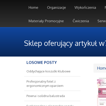
Home
Organizacje
Wykończenia
Materiały Promocyjne
Ćwiczenia
Serw
Sklep oferujący artykuł w
LOSOWE POSTY
Hom
Oddychające koszulki klubowe
Profesjonalny fotel z
ergonomicznym oparciem
Pewna i solidna balustrada