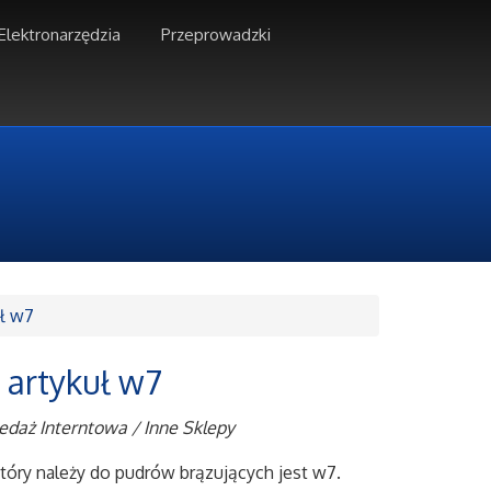
Elektronarzędzia
Przeprowadzki
uł w7
 artykuł w7
edaż Interntowa / Inne Sklepy
óry należy do pudrów brązujących jest w7.