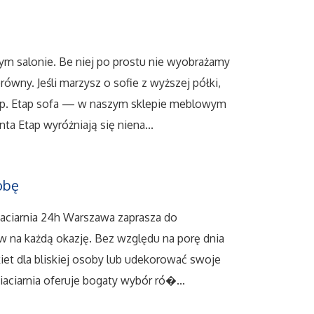
m salonie. Be niej po prostu nie wyobrażamy
ówny. Jeśli marzysz o sofie z wyższej półki,
tap. Etap sofa — w naszym sklepie meblowym
a Etap wyróżniają się niena...
obę
iaciarnia 24h Warszawa zaprasza do
ów na każdą okazję. Bez względu na porę dnia
et dla bliskiej osoby lub udekorować swoje
aciarnia oferuje bogaty wybór ró�...