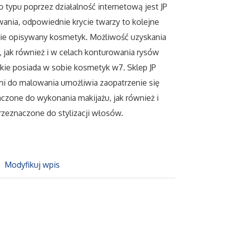
o typu poprzez działalność internetową jest JP
ania, odpowiednie krycie twarzy to kolejne
obie opisywany kosmetyk. Możliwość uzyskania
y, jak również i w celach konturowania rysów
jakie posiada w sobie kosmetyk w7. Sklep JP
i do malowania umożliwia zaopatrzenie się
czone do wykonania makijażu, jak również i
przeznaczone do stylizacji włosów.
Modyfikuj wpis