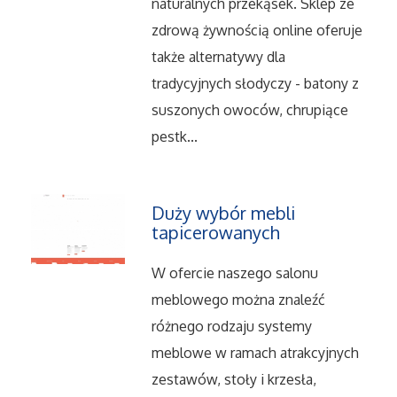
naturalnych przekąsek. Sklep ze
Salony, Komisy
zdrową żywnością online oferuje
także alternatywy dla
Materiały Promocyjne
tradycyjnych słodyczy - batony z
suszonych owoców, chrupiące
Agencje Reklamowe
pestk...
Materiały Reklamowe
Duży wybór mebli
Ćwiczenia
tapicerowanych
W ofercie naszego salonu
Imprezy Integracyjne
meblowego można znaleźć
różnego rodzaju systemy
Hobby
meblowe w ramach atrakcyjnych
Zajęcia Sportowe i Rekreacyjne
zestawów, stoły i krzesła,