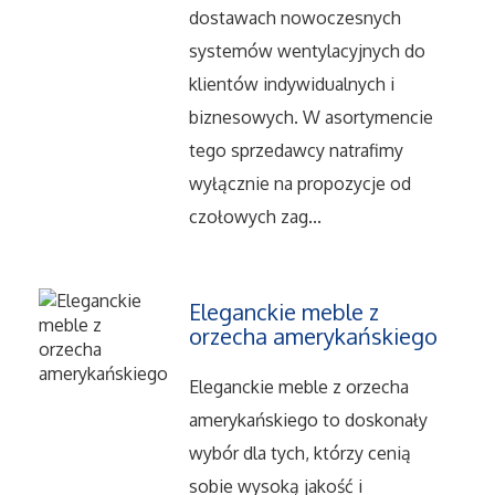
Serwis
dostawach nowoczesnych
systemów wentylacyjnych do
Opieka
klientów indywidualnych i
biznesowych. W asortymencie
Inne Usługi
tego sprzedawcy natrafimy
wyłącznie na propozycje od
Noclegi
czołowych zag...
Hotele i Noclegi
Eleganckie meble z
Podróże
orzecha amerykańskiego
Wypoczynek
Eleganckie meble z orzecha
amerykańskiego to doskonały
Uroda
wybór dla tych, którzy cenią
sobie wysoką jakość i