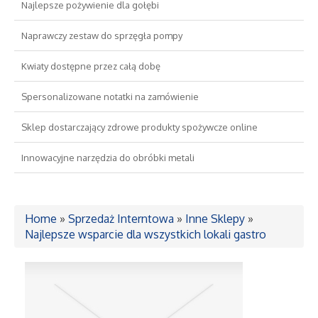
Najlepsze pożywienie dla gołębi
Drzwi i Okna
Naprawczy zestaw do sprzęgła pompy
Kwiaty dostępne przez całą dobę
Nieruchomości, Działki
Spersonalizowane notatki na zamówienie
Domy, Mieszkania
Sklep dostarczający zdrowe produkty spożywcze online
Wykształcenie
Innowacyjne narzędzia do obróbki metali
Placówki Edukacyjne
Home
»
Sprzedaż Interntowa
»
Inne Sklepy
»
Kursy Językowe
Najlepsze wsparcie dla wszystkich lokali gastro
Konferencje, Sale Szkoleniowe
Kursy i Szkolenia