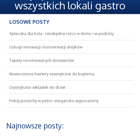
Oferty Pracy
wszystkich lokali gastro
Ubezpieczenia
LOSOWE POSTY
Ekologia
Apteczka dla kota - niezbędna rzecz w domu i w podróży
Usługi renowacji i konserwacji antyków
Banki, Przelewy, Waluty, Kantory
Tapety renomowanych dostawców
Wykończenia
Nowoczesne kamery zewnętrzne do kupienia
Projektowanie
Dystrybutor wkładek do drzwi
Pokój pociechy w pełni i elegancko wyposażony
Remonty, Elektryk, Hydraulik
Materiały Budowlane
Najnowsze posty:
Nieruchomości