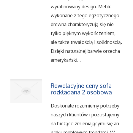
Dietetyka, Odchudzanie
wyrafinowany design. Meble
wykonane z tego egzotycznego
Kosmetyki
drewna charakteryzują się nie
Leczenie
tylko pięknym wykończeniem,
ale także trwałością i solidnością.
Salony Kosmetyczne
Dzięki naturalnej barwie orzecha
amerykański...
Sprzęt Medyczny
Oprogramowanie
Rewelacyjne ceny sofa
rozkładana 2 osobowa
Oprogramowanie
Doskonale rozumiemy potrzeby
Strony Internetowe
naszych klientów i pozostajemy
na bieżąco zmieniającymi się an
Kontakt
rynku meblowym trendami. W