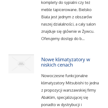
komplety do sypialni czy też
Serwis
meble tapicerowane. Bielsko
Biała jest jednym z obszarów
Informatyczne
naszej działalności, a cały salon
znajduje się głównie w Żywcu.
Restauracje, Catering
Oferujemy dostęp do b...
Fotografia
Nowe klimatyzatory w
Adwokaci, Porady Prawne
niskich cenach
Ślub i Wesele
Nowoczesne funkcjonalne
klimatyzatory Mitsubishi to jedna
Weterynaryjne, Hodowla Zwierząt
z propozycji warszawskiej firmy
Sprzątanie, Porządkowanie
Abaklim, specjalizującej się
ponadto w dystrybucji i