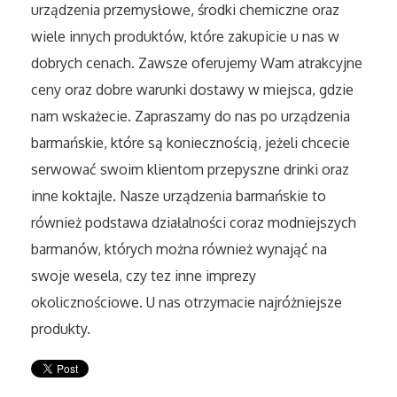
urządzenia przemysłowe, środki chemiczne oraz
Sport
wiele innych produktów, które zakupicie u nas w
Elektronika, RTV, AGD
dobrych cenach. Zawsze oferujemy Wam atrakcyjne
ceny oraz dobre warunki dostawy w miejsca, gdzie
Art. Dla Zwierząt
nam wskażecie. Zapraszamy do nas po urządzenia
barmańskie, które są koniecznością, jeżeli chcecie
Ogród, Rośliny
serwować swoim klientom przepyszne drinki oraz
inne koktajle. Nasze urządzenia barmańskie to
Chemia
również podstawa działalności coraz modniejszych
Art. Spożywcze
barmanów, których można również wynająć na
swoje wesela, czy tez inne imprezy
Materiały Eksploatacyjne
okolicznościowe. U nas otrzymacie najróżniejsze
produkty.
Inne Sklepy
Elektronarzędzia