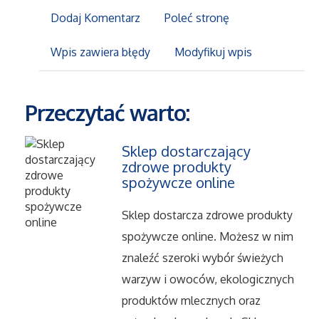
Dodaj Komentarz
Poleć stronę
Maszyny
Wpis zawiera błędy
Modyfikuj wpis
Narzędzia
Przeczytać warto:
Przemysł Metalowy
Sklep dostarczający
Przeprowadzki
zdrowe produkty
spożywcze online
Transport
Sklep dostarcza zdrowe produkty
Części Samochodowe
spożywcze online. Możesz w nim
znaleźć szeroki wybór świeżych
Wynajem
warzyw i owoców, ekologicznych
produktów mlecznych oraz
Usługi Motoryzacyjne