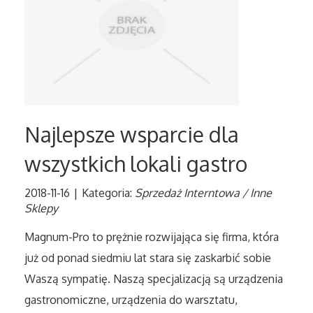
Tłumaczenia
Sprzedaż Interntowa
Biżuteria
Najlepsze wsparcie dla
Dla Dzieci
wszystkich lokali gastro
Meble
2018-11-16
|
Kategoria:
Sprzedaż Interntowa / Inne
Sklepy
Wyposażenie Wnętrz
Magnum-Pro to prężnie rozwijająca się firma, która
Wyposażenie Łazienki
już od ponad siedmiu lat stara się zaskarbić sobie
Waszą sympatię. Naszą specjalizacją są urządzenia
Odzież
gastronomiczne, urządzenia do warsztatu,