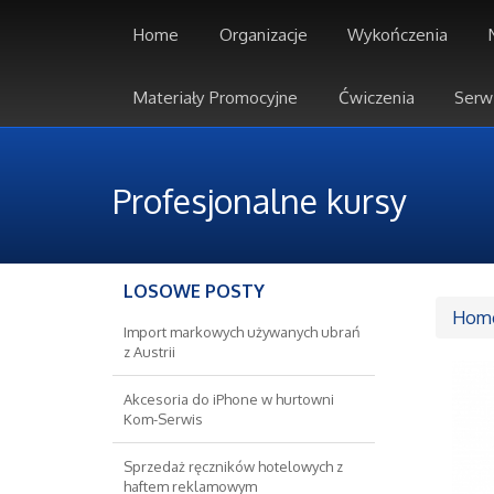
Home
Organizacje
Wykończenia
Materiały Promocyjne
Ćwiczenia
Serw
Profesjonalne kursy
LOSOWE POSTY
Hom
Import markowych używanych ubrań
z Austrii
Akcesoria do iPhone w hurtowni
Kom-Serwis
Sprzedaż ręczników hotelowych z
haftem reklamowym