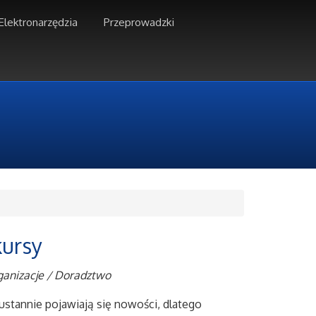
Elektronarzędzia
Przeprowadzki
kursy
anizacje / Doradztwo
stannie pojawiają się nowości, dlatego