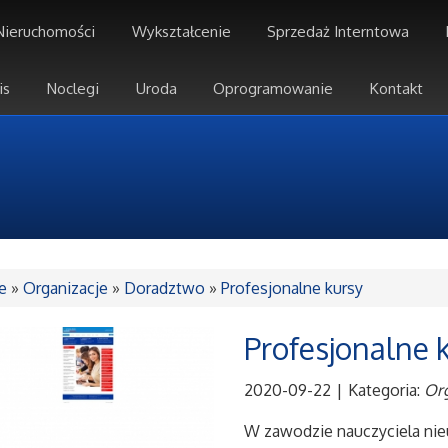
Nieruchomości
Wykształcenie
Sprzedaż Interntowa
is
Noclegi
Uroda
Oprogramowanie
Kontakt
e
»
Organizacje
»
Doradztwo
»
Profesjonalne kursy
Profesjonalne 
2020-09-22
|
Kategoria:
Org
W zawodzie nauczyciela nieu