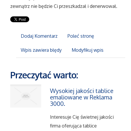
zewnątrz nie będzie Ci przeszkadzał i denerwował.
Maszyny
Narzędzia
Dodaj Komentarz
Poleć stronę
Przemysł Metalowy
Wpis zawiera błędy
Modyfikuj wpis
Przeprowadzki
Przeczytać warto:
Transport
Wysokiej jakości tablice
Części Samochodowe
emaliowane w Reklama
3000.
Wynajem
Interesuje Cię świetnej jakości
Usługi Motoryzacyjne
firma oferująca tablice