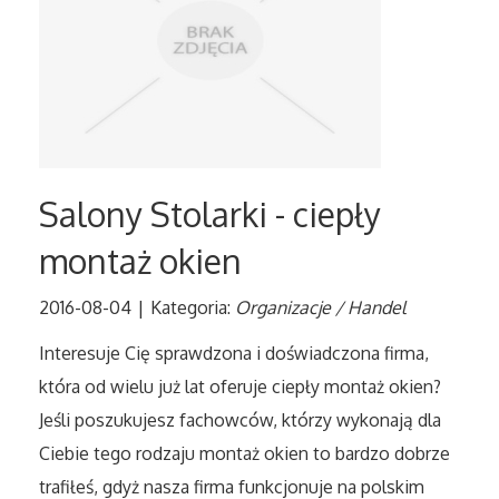
Tłumaczenia
Sprzedaż Interntowa
Biżuteria
Salony Stolarki - ciepły
Dla Dzieci
montaż okien
Meble
2016-08-04
|
Kategoria:
Organizacje / Handel
Wyposażenie Wnętrz
Interesuje Cię sprawdzona i doświadczona firma,
która od wielu już lat oferuje ciepły montaż okien?
Wyposażenie Łazienki
Jeśli poszukujesz fachowców, którzy wykonają dla
Ciebie tego rodzaju montaż okien to bardzo dobrze
Odzież
trafiłeś, gdyż nasza firma funkcjonuje na polskim