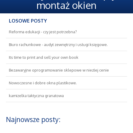
Oferty Pracy
montaż okien
Ubezpieczenia
LOSOWE POSTY
Ekologia
Reforma edukacji - czy jest potrzebna?
Biuro rachunkowe - audyt zewnętrzny i usługi księgowe.
Banki, Przelewy, Waluty, Kantory
Its time to print and sell your own book
Wykończenia
Bezawaryjne oprogramowanie sklepowe w niezłej cenie
Projektowanie
Nowoczesne i dobre okna plastikowe.
kamizelka taktyczna granatowa
Remonty, Elektryk, Hydraulik
Materiały Budowlane
Najnowsze posty:
Nieruchomości