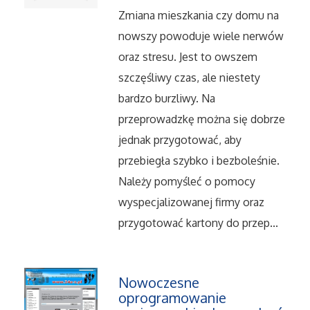
Dietetyka, Odchudzanie
Zmiana mieszkania czy domu na
nowszy powoduje wiele nerwów
Kosmetyki
oraz stresu. Jest to owszem
Leczenie
szczęśliwy czas, ale niestety
bardzo burzliwy. Na
Salony Kosmetyczne
przeprowadzkę można się dobrze
jednak przygotować, aby
Sprzęt Medyczny
przebiegła szybko i bezboleśnie.
Należy pomyśleć o pomocy
Oprogramowanie
wyspecjalizowanej firmy oraz
przygotować kartony do przep...
Oprogramowanie
Strony Internetowe
Nowoczesne
oprogramowanie
Kontakt