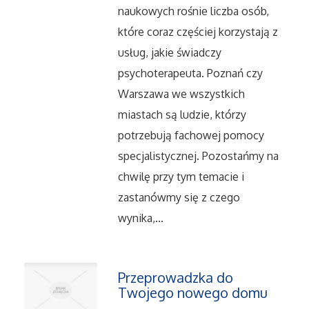
Serwis
naukowych rośnie liczba osób,
które coraz częściej korzystają z
Opieka
usług, jakie świadczy
psychoterapeuta. Poznań czy
Inne Usługi
Warszawa we wszystkich
miastach są ludzie, którzy
Noclegi
potrzebują fachowej pomocy
specjalistycznej. Pozostańmy na
Hotele i Noclegi
chwilę przy tym temacie i
Podróże
zastanówmy się z czego
wynika,...
Wypoczynek
Uroda
Przeprowadzka do
Twojego nowego domu