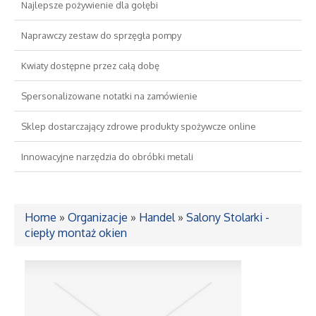
Najlepsze pożywienie dla gołębi
Drzwi i Okna
Naprawczy zestaw do sprzęgła pompy
Kwiaty dostępne przez całą dobę
Nieruchomości, Działki
Spersonalizowane notatki na zamówienie
Domy, Mieszkania
Sklep dostarczający zdrowe produkty spożywcze online
Wykształcenie
Innowacyjne narzędzia do obróbki metali
Placówki Edukacyjne
Home
»
Organizacje
»
Handel
»
Salony Stolarki -
Kursy Językowe
ciepły montaż okien
Konferencje, Sale Szkoleniowe
Kursy i Szkolenia