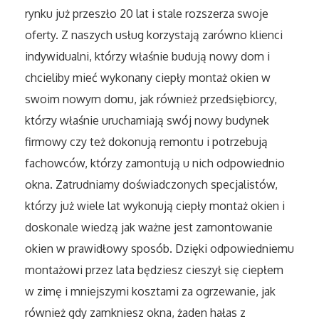
Sport
rynku już przeszło 20 lat i stale rozszerza swoje
oferty. Z naszych usług korzystają zarówno klienci
Elektronika, RTV, AGD
indywidualni, którzy właśnie budują nowy dom i
chcieliby mieć wykonany ciepły montaż okien w
Art. Dla Zwierząt
swoim nowym domu, jak również przedsiębiorcy,
którzy właśnie uruchamiają swój nowy budynek
Ogród, Rośliny
firmowy czy też dokonują remontu i potrzebują
Chemia
fachowców, którzy zamontują u nich odpowiednio
okna. Zatrudniamy doświadczonych specjalistów,
Art. Spożywcze
którzy już wiele lat wykonują ciepły montaż okien i
doskonale wiedzą jak ważne jest zamontowanie
Materiały Eksploatacyjne
okien w prawidłowy sposób. Dzięki odpowiedniemu
montażowi przez lata będziesz cieszył się ciepłem
Inne Sklepy
w zimę i mniejszymi kosztami za ogrzewanie, jak
również gdy zamkniesz okna, żaden hałas z
Elektronarzędzia