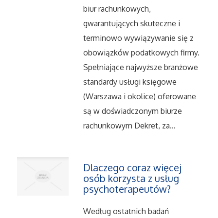
biur rachunkowych,
Serwis
gwarantujących skuteczne i
terminowo wywiązywanie się z
Informatyczne
obowiązków podatkowych firmy.
Spełniające najwyższe branżowe
Restauracje, Catering
standardy usługi księgowe
Fotografia
(Warszawa i okolice) oferowane
są w doświadczonym biurze
Adwokaci, Porady Prawne
rachunkowym Dekret, za...
Ślub i Wesele
Dlaczego coraz więcej
Weterynaryjne, Hodowla Zwierząt
osób korzysta z usług
psychoterapeutów?
Sprzątanie, Porządkowanie
Według ostatnich badań