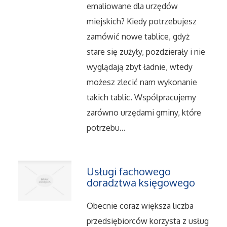
emaliowane dla urzędów
Salony, Komisy
miejskich? Kiedy potrzebujesz
zamówić nowe tablice, gdyż
Materiały Promocyjne
stare się zużyły, pozdzierały i nie
wyglądają zbyt ładnie, wtedy
Agencje Reklamowe
możesz zlecić nam wykonanie
takich tablic. Współpracujemy
Materiały Reklamowe
zarówno urzędami gminy, które
potrzebu...
Ćwiczenia
Imprezy Integracyjne
Usługi fachowego
doradztwa księgowego
Hobby
Obecnie coraz większa liczba
Zajęcia Sportowe i Rekreacyjne
przedsiębiorców korzysta z usług