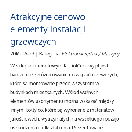
Tłumaczenia
Atrakcyjne cenowo
elementy instalacji
Sprzedaż Interntowa
grzewczych
Biżuteria
2016-06-29
|
Kategoria:
Elektronarzędzia / Maszyny
Dla Dzieci
W sklepie internetowym KociolCenowy.pl jest
Meble
bardzo duże zróżnicowanie rozwiązań grzewczych,
które są montowane przede wszystkim w
Wyposażenie Wnętrz
budynkach mieszkalnych. Wśród ważnych
elementów asortymentu można wskazać między
Wyposażenie Łazienki
innymi kotły co, które są wykonane z materiałów
jakościowych, wytrzymałych na wszelkiego rodzaju
Odzież
uszkodzenia i odkształcenia. Prezentowane