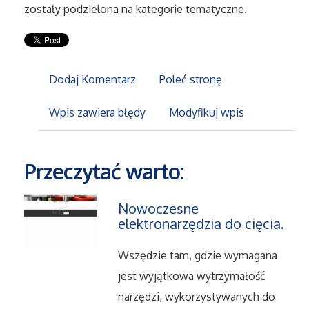
zostały podzielona na kategorie tematyczne.
Maszyny
Narzędzia
Dodaj Komentarz
Poleć stronę
Przemysł Metalowy
Wpis zawiera błędy
Modyfikuj wpis
Przeprowadzki
Przeczytać warto:
Transport
Nowoczesne
elektronarzędzia do cięcia.
Części Samochodowe
Wszędzie tam, gdzie wymagana
Wynajem
jest wyjątkowa wytrzymałość
Usługi Motoryzacyjne
narzędzi, wykorzystywanych do