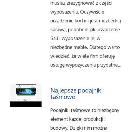
musisz zrezygnować z części
Serwis
wyposażenia. Oczywiście
urządzenie kuchni jest niezbędną
Informatyczne
sprawą, podobnie jak urządzenie
Sali i wyposażenie jej w
Restauracje, Catering
niezbędne meble. Dlatego warto
wiedzieć, że wiele firm oferuję
Fotografia
usługę wypożyczenia przydatne...
Adwokaci, Porady Prawne
Ślub i Wesele
Najlepsze podajniki
taśmowe
Weterynaryjne, Hodowla Zwierząt
Podajniki taśmowe to niezbędny
Sprzątanie, Porządkowanie
element każdej produkcji i
budowy. Dzięki nim można