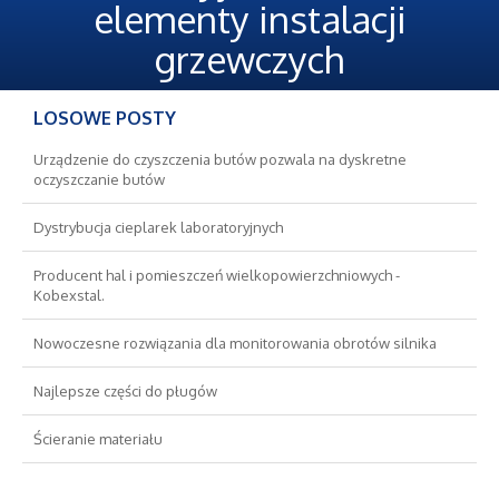
Oferty Pracy
elementy instalacji
grzewczych
Ubezpieczenia
LOSOWE POSTY
Ekologia
Urządzenie do czyszczenia butów pozwala na dyskretne
Banki, Przelewy, Waluty, Kantory
oczyszczanie butów
Dystrybucja cieplarek laboratoryjnych
Wykończenia
Producent hal i pomieszczeń wielkopowierzchniowych -
Kobexstal.
Projektowanie
Nowoczesne rozwiązania dla monitorowania obrotów silnika
Remonty, Elektryk, Hydraulik
Najlepsze części do pługów
Materiały Budowlane
Ścieranie materiału
Nieruchomości