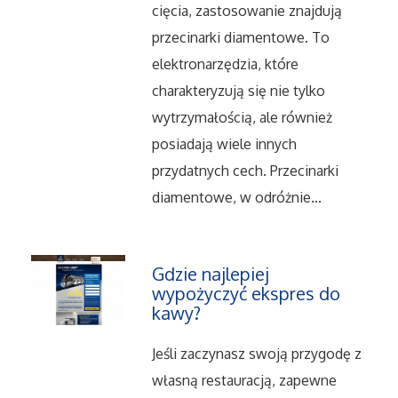
cięcia, zastosowanie znajdują
Salony, Komisy
przecinarki diamentowe. To
elektronarzędzia, które
Materiały Promocyjne
charakteryzują się nie tylko
wytrzymałością, ale również
Agencje Reklamowe
posiadają wiele innych
przydatnych cech. Przecinarki
Materiały Reklamowe
diamentowe, w odróżnie...
Ćwiczenia
Gdzie najlepiej
Imprezy Integracyjne
wypożyczyć ekspres do
kawy?
Hobby
Jeśli zaczynasz swoją przygodę z
Zajęcia Sportowe i Rekreacyjne
własną restauracją, zapewne