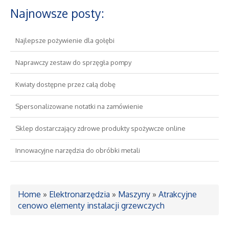
Najnowsze posty:
Drzwi i Okna
Najlepsze pożywienie dla gołębi
Nieruchomości, Działki
Naprawczy zestaw do sprzęgła pompy
Domy, Mieszkania
Kwiaty dostępne przez całą dobę
Spersonalizowane notatki na zamówienie
Wykształcenie
Sklep dostarczający zdrowe produkty spożywcze online
Placówki Edukacyjne
Innowacyjne narzędzia do obróbki metali
Kursy Językowe
Konferencje, Sale Szkoleniowe
Home
»
Elektronarzędzia
»
Maszyny
»
Atrakcyjne
cenowo elementy instalacji grzewczych
Kursy i Szkolenia