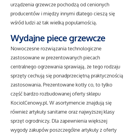
Sport
urządzenia grzewcze pochodzą od cenionych
producentów i między innymi dlatego cieszą się
Elektronika, RTV, AGD
wśród ludzi aż tak wielką popularnością.
Wydajne piece grzewcze
Art. Dla Zwierząt
Nowoczesne rozwiązania technologiczne
Ogród, Rośliny
zastosowane w prezentowanych piecach
centralnego ogrzewania sprawiają, że tego rodzaju
Chemia
sprzęty cechują się ponadprzeciętną praktycznością
Art. Spożywcze
zastosowania. Prezentowane kotły co, to tylko
część bardzo rozbudowanej oferty sklepu
Materiały Eksploatacyjne
KociolCenowy.pl. W asortymencie znajdują się
również artykuły sanitarne oraz najwyższej klasy
Inne Sklepy
sprzęt ogrodniczy. Dla zapewnienia większej
wygody zakupów poszczególne artykuły z oferty
Elektronarzędzia