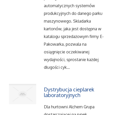
Dietetyka, Odchudzanie
automatycznych systemów
produkcyjnych do danego parku
Kosmetyki
maszynowego. Składarka
Leczenie
kartonów, jaka jest dostępna w
katalogu sprzedażowym firmy E-
Salony Kosmetyczne
Pakowarka, pozwala na
osiągnięcie oczekiwanej
Sprzęt Medyczny
wydajności, sprostanie każdej
długości cyk...
Oprogramowanie
Oprogramowanie
Dystrybucja cieplarek
laboratoryjnych
Strony Internetowe
Dla hurtowni Alchem Grupa
Kontakt
dostarczającej na rynek