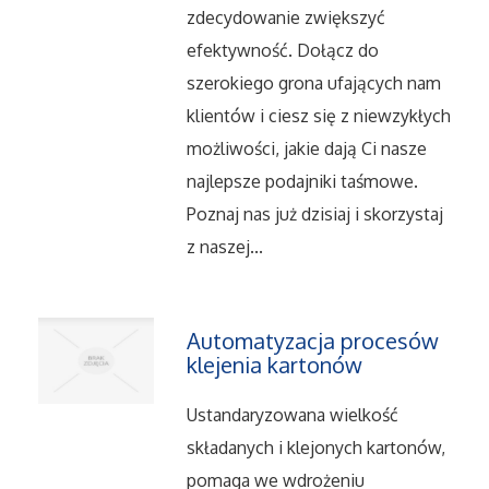
Serwis
zdecydowanie zwiększyć
efektywność. Dołącz do
Opieka
szerokiego grona ufających nam
klientów i ciesz się z niewzykłych
Inne Usługi
możliwości, jakie dają Ci nasze
najlepsze podajniki taśmowe.
Noclegi
Poznaj nas już dzisiaj i skorzystaj
z naszej...
Hotele i Noclegi
Podróże
Automatyzacja procesów
klejenia kartonów
Wypoczynek
Ustandaryzowana wielkość
Uroda
składanych i klejonych kartonów,
pomaga we wdrożeniu