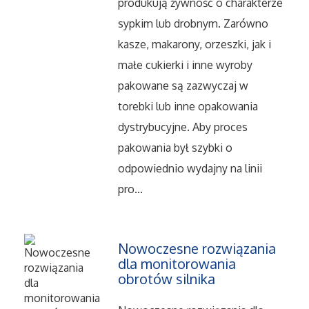
produkują żywność o charakterze
Serwis
sypkim lub drobnym. Zarówno
Opieka
kasze, makarony, orzeszki, jak i
małe cukierki i inne wyroby
Inne Usługi
pakowane są zazwyczaj w
torebki lub inne opakowania
Noclegi
dystrybucyjne. Aby proces
pakowania był szybki o
Hotele i Noclegi
odpowiednio wydajny na linii
pro...
Podróże
Wypoczynek
Nowoczesne rozwiązania
dla monitorowania
Uroda
obrotów silnika