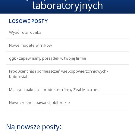
Oferty Pracy
laboratoryjnych
Ubezpieczenia
LOSOWE POSTY
Ekologia
Wybór dla rolnika
Nowe modele wirników
Banki, Przelewy, Waluty, Kantory
ggk - zapewniamy porządek w twojej firmie
Wykończenia
Producent hal i pomieszczeń wielkopowierzchniowych -
Kobexstal.
Projektowanie
Maszyna pakująca produktem firmy Zeal Machines
Remonty, Elektryk, Hydraulik
Nowoczesne spawarki jubilerskie
Materiały Budowlane
Najnowsze posty:
Nieruchomości