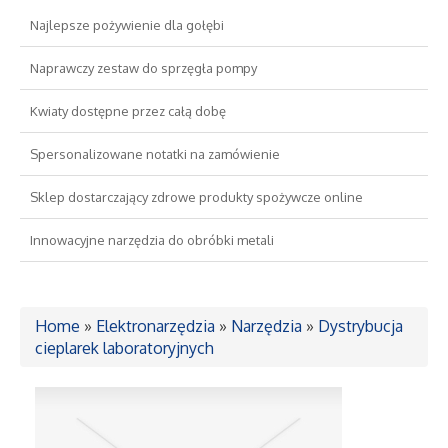
Najlepsze pożywienie dla gołębi
Drzwi i Okna
Naprawczy zestaw do sprzęgła pompy
Nieruchomości, Działki
Kwiaty dostępne przez całą dobę
Domy, Mieszkania
Spersonalizowane notatki na zamówienie
Sklep dostarczający zdrowe produkty spożywcze online
Wykształcenie
Innowacyjne narzędzia do obróbki metali
Placówki Edukacyjne
Kursy Językowe
Home
»
Elektronarzędzia
»
Narzędzia
»
Dystrybucja
cieplarek laboratoryjnych
Konferencje, Sale Szkoleniowe
Kursy i Szkolenia