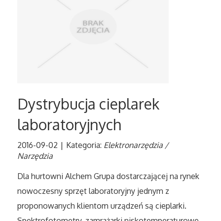
Tłumaczenia
Sprzedaż Interntowa
Biżuteria
Dla Dzieci
Dystrybucja cieplarek
laboratoryjnych
Meble
2016-09-02
|
Kategoria:
Elektronarzędzia /
Wyposażenie Wnętrz
Narzędzia
Dla hurtowni Alchem Grupa dostarczającej na rynek
Wyposażenie Łazienki
nowoczesny sprzęt laboratoryjny jednym z
Odzież
proponowanych klientom urządzeń są cieplarki.
Spektrofotometry, zamrażarki niskotemperaturowe,