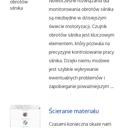
Dietetyka, Odchudzanie
Nowoczesne rozwiązania dla
monitorowania obrotów silnika
Kosmetyki
są niezbędne w dzisiejszym
świecie motoryzacji. Czujnik
Leczenie
obrotów silnika jest kluczowym
elementem, który pozwala na
Salony Kosmetyczne
precyzyjne kontrolowanie pracy
Sprzęt Medyczny
silnika. Dzięki niemu możliwe
jest szybkie wykrywanie
Oprogramowanie
ewentualnych problemów i
zapobieganie poważniejszym ...
Oprogramowanie
Strony Internetowe
Ścieranie materiału
Czasami konieczna okaże nam
Kontakt