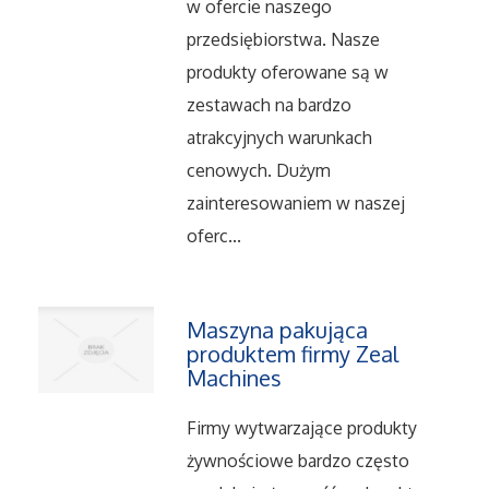
w ofercie naszego
Serwis
przedsiębiorstwa. Nasze
produkty oferowane są w
Informatyczne
zestawach na bardzo
atrakcyjnych warunkach
Restauracje, Catering
cenowych. Dużym
zainteresowaniem w naszej
Fotografia
oferc...
Adwokaci, Porady Prawne
Ślub i Wesele
Maszyna pakująca
produktem firmy Zeal
Machines
Weterynaryjne, Hodowla Zwierząt
Firmy wytwarzające produkty
Sprzątanie, Porządkowanie
żywnościowe bardzo często