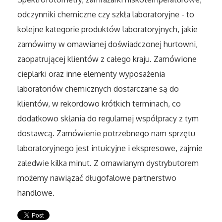
Sport
odczynniki chemiczne czy szkła laboratoryjne - to
kolejne kategorie produktów laboratoryjnych, jakie
Elektronika, RTV, AGD
zamówimy w omawianej doświadczonej hurtowni,
zaopatrującej klientów z całego kraju. Zamówione
Art. Dla Zwierząt
cieplarki oraz inne elementy wyposażenia
Ogród, Rośliny
laboratoriów chemicznych dostarczane są do
klientów, w rekordowo krótkich terminach, co
Chemia
dodatkowo skłania do regularnej współpracy z tym
dostawcą. Zamówienie potrzebnego nam sprzętu
Art. Spożywcze
laboratoryjnego jest intuicyjne i ekspresowe, zajmie
zaledwie kilka minut. Z omawianym dystrybutorem
Materiały Eksploatacyjne
możemy nawiązać długofalowe partnerstwo
Inne Sklepy
handlowe.
Elektronarzędzia