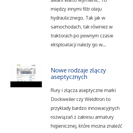
awarii warto wymienić. To
między innymi filtr oleju
Salony, Komisy
hydraulicznego. Tak jak w
samochodach, tak również w
Materiały Promocyjne
traktorach po pewnym czasie
Agencje Reklamowe
eksploatacji należy go w...
Materiały Reklamowe
Nowe rodzaje złączy
aseptycznych
Ćwiczenia
Rury i złącza aseptyczne marki
Imprezy Integracyjne
Dockweiler czy Weldtron to
przykłady bardzo innowacyjnych
Hobby
rozwiązań z zakresu armatury
Zajęcia Sportowe i Rekreacyjne
higienicznej, które można znaleźć