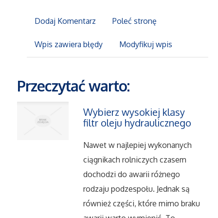
Dodaj Komentarz
Poleć stronę
Maszyny
Wpis zawiera błędy
Modyfikuj wpis
Narzędzia
Przemysł Metalowy
Przeczytać warto:
Przeprowadzki
Wybierz wysokiej klasy
filtr oleju hydraulicznego
Transport
Nawet w najlepiej wykonanych
Części Samochodowe
ciągnikach rolniczych czasem
dochodzi do awarii różnego
Wynajem
rodzaju podzespołu. Jednak są
również części, które mimo braku
Usługi Motoryzacyjne