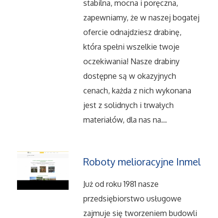
Dietetyka, Odchudzanie
stabilna, mocna i poręczna,
zapewniamy, że w naszej bogatej
Kosmetyki
ofercie odnajdziesz drabinę,
która spełni wszelkie twoje
Leczenie
oczekiwania! Nasze drabiny
dostępne są w okazyjnych
Salony Kosmetyczne
cenach, każda z nich wykonana
Sprzęt Medyczny
jest z solidnych i trwałych
materiałów, dla nas na...
Oprogramowanie
Oprogramowanie
Roboty melioracyjne Inmel
Już od roku 1981 nasze
Strony Internetowe
przedsiębiorstwo usługowe
Kontakt
zajmuje się tworzeniem budowli