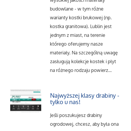
wysokiej jakości materiały
Serwis
budowlane - w tym różne
warianty kostki brukowej (np.
Opieka
kostka granitowa). Lublin jest
Inne Usługi
jednym z miast, na terenie
którego oferujemy nasze
Noclegi
materiały. Na szczególną uwagę
zasługują kolekcje kostek i płyt
Hotele i Noclegi
na różnego rodzaju powierz...
Podróże
Najwyższej klasy drabiny -
Wypoczynek
tylko u nas!
Uroda
Jeśli poszukujesz drabiny
ogrodowej, chcesz, aby była ona