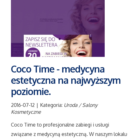
Tłumaczenia
Sprzedaż Interntowa
Biżuteria
Dla Dzieci
Coco Time - medycyna
estetyczna na najwyższym
Meble
poziomie.
Wyposażenie Wnętrz
2016-07-12
|
Kategoria:
Uroda / Salony
Wyposażenie Łazienki
Kosmetyczne
Coco Time to profesjonalne zabiegi i usługi
Odzież
związane z medycyną estetyczną. W naszym lokalu