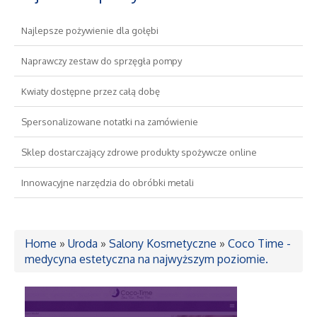
Najlepsze pożywienie dla gołębi
Drzwi i Okna
Naprawczy zestaw do sprzęgła pompy
Nieruchomości, Działki
Kwiaty dostępne przez całą dobę
Domy, Mieszkania
Spersonalizowane notatki na zamówienie
Wykształcenie
Sklep dostarczający zdrowe produkty spożywcze online
Innowacyjne narzędzia do obróbki metali
Placówki Edukacyjne
Kursy Językowe
Home
»
Uroda
»
Salony Kosmetyczne
»
Coco Time -
medycyna estetyczna na najwyższym poziomie.
Konferencje, Sale Szkoleniowe
Kursy i Szkolenia