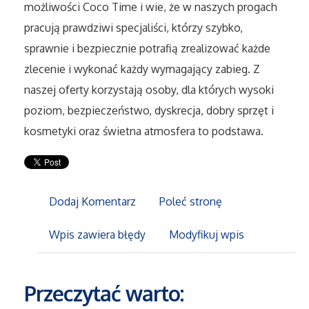
możliwości Coco Time i wie, że w naszych progach
pracują prawdziwi specjaliści, którzy szybko,
Maszyny
sprawnie i bezpiecznie potrafią zrealizować każde
zlecenie i wykonać każdy wymagający zabieg. Z
Narzędzia
naszej oferty korzystają osoby, dla których wysoki
Przemysł Metalowy
poziom, bezpieczeństwo, dyskrecja, dobry sprzęt i
kosmetyki oraz świetna atmosfera to podstawa.
Przeprowadzki
Transport
Dodaj Komentarz
Poleć stronę
Części Samochodowe
Wpis zawiera błędy
Modyfikuj wpis
Wynajem
Przeczytać warto:
Usługi Motoryzacyjne