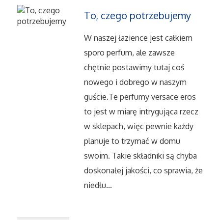
To, czego potrzebujemy
Salony, Komisy
W naszej łazience jest całkiem
Materiały Promocyjne
sporo perfum, ale zawsze
chętnie postawimy tutaj coś
Agencje Reklamowe
nowego i dobrego w naszym
guście.Te perfumy versace eros
Materiały Reklamowe
to jest w miarę intrygująca rzecz
w sklepach, więc pewnie każdy
Ćwiczenia
planuje to trzymać w domu
Imprezy Integracyjne
swoim. Takie składniki są chyba
doskonałej jakości, co sprawia, że
Hobby
niedłu...
Zajęcia Sportowe i Rekreacyjne