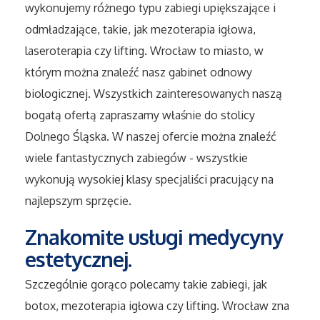
wykonujemy różnego typu zabiegi upiększające i
Sport
odmładzające, takie, jak mezoterapia igłowa,
Elektronika, RTV, AGD
laseroterapia czy lifting. Wrocław to miasto, w
którym można znaleźć nasz gabinet odnowy
Art. Dla Zwierząt
biologicznej. Wszystkich zainteresowanych naszą
bogatą ofertą zapraszamy właśnie do stolicy
Ogród, Rośliny
Dolnego Śląska. W naszej ofercie można znaleźć
wiele fantastycznych zabiegów - wszystkie
Chemia
wykonują wysokiej klasy specjaliści pracujący na
Art. Spożywcze
najlepszym sprzęcie.
Znakomite usługi medycyny
Materiały Eksploatacyjne
estetycznej.
Inne Sklepy
Szczególnie gorąco polecamy takie zabiegi, jak
botox, mezoterapia igłowa czy lifting. Wrocław zna
Elektronarzędzia