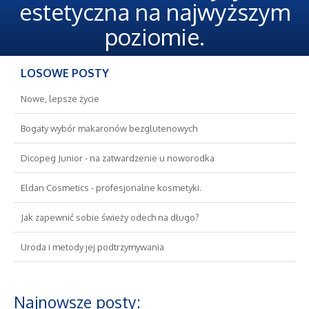
Oferty Pracy
estetyczna na najwyższym
poziomie.
Ubezpieczenia
LOSOWE POSTY
Ekologia
Nowe, lepsze życie
Banki, Przelewy, Waluty, Kantory
Bogaty wybór makaronów bezglutenowych
Wykończenia
Dicopeg Junior - na zatwardzenie u noworodka
Eldan Cosmetics - profesjonalne kosmetyki.
Projektowanie
Jak zapewnić sobie świeży odech na długo?
Remonty, Elektryk, Hydraulik
Uroda i metody jej podtrzymywania
Materiały Budowlane
Najnowsze posty:
Nieruchomości