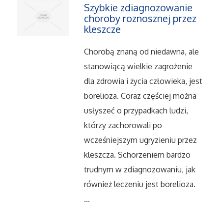
Szybkie zdiagnozowanie
Serwis
choroby roznosznej przez
kleszcze
Informatyczne
Chorobą znaną od niedawna, ale
stanowiącą wielkie zagrożenie
Restauracje, Catering
dla zdrowia i życia człowieka, jest
Fotografia
borelioza. Coraz częściej można
usłyszeć o przypadkach ludzi,
Adwokaci, Porady Prawne
którzy zachorowali po
wcześniejszym ugryzieniu przez
Ślub i Wesele
kleszcza. Schorzeniem bardzo
trudnym w zdiagnozowaniu, jak
Weterynaryjne, Hodowla Zwierząt
również leczeniu jest borelioza.
Sprzątanie, Porządkowanie
...