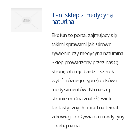
Dietetyka, Odchudzanie
Tani sklep z medycyną
Kosmetyki
naturlna
Leczenie
Ekofun to portal zajmujący się
takimi sprawami jak zdrowe
Salony Kosmetyczne
żywienie czy medycyna naturalna.
Sklep prowadzony przez naszą
Sprzęt Medyczny
stronę oferuje bardzo szeroki
wybór różnego typu środków i
Oprogramowanie
medykamentów. Na naszej
Oprogramowanie
stronie można znaleźć wiele
fantastycznych porad na temat
Strony Internetowe
zdrowego odżywiania i medycyny
opartej na na...
Kontakt