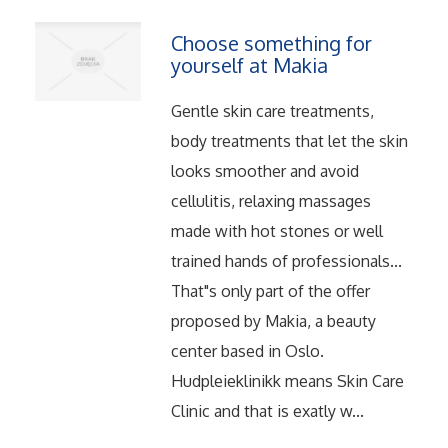
Serwis
Choose something for
Opieka
yourself at Makia
Gentle skin care treatments,
Inne Usługi
body treatments that let the skin
Noclegi
looks smoother and avoid
cellulitis, relaxing massages
Hotele i Noclegi
made with hot stones or well
trained hands of professionals...
Podróże
That"s only part of the offer
proposed by Makia, a beauty
Wypoczynek
center based in Oslo.
Hudpleieklinikk means Skin Care
Uroda
Clinic and that is exatly w...