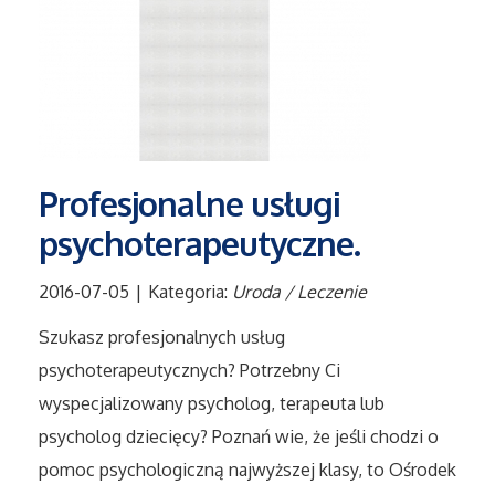
Tłumaczenia
Sprzedaż Interntowa
Biżuteria
Profesjonalne usługi
Dla Dzieci
psychoterapeutyczne.
Meble
2016-07-05
|
Kategoria:
Uroda / Leczenie
Wyposażenie Wnętrz
Szukasz profesjonalnych usług
psychoterapeutycznych? Potrzebny Ci
Wyposażenie Łazienki
wyspecjalizowany psycholog, terapeuta lub
psycholog dziecięcy? Poznań wie, że jeśli chodzi o
Odzież
pomoc psychologiczną najwyższej klasy, to Ośrodek