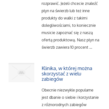
rozprawić. Jeżeli chcecie znaleźć
Serwis
płyn na świerzb lub też inne
produkty do walki z takimi
Informatyczne
dolegliwościami, to koniecznie
musicie zapoznać się z naszą
Restauracje, Catering
ofertą produktową. Nasz płyn na
Fotografia
świerzb zawiera 10 procent ...
Adwokaci, Porady Prawne
Klinika, w której można
Ślub i Wesele
skorzystać z wielu
zabiegów
Weterynaryjne, Hodowla Zwierząt
Obecnie niezwykle popularne
jest dbanie o siebie i korzystanie
Sprzątanie, Porządkowanie
z różnorodnych zabiegów