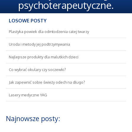
Oferty Pracy
psychoterapeutyczne.
Ubezpieczenia
LOSOWE POSTY
Ekologia
Plastyka powiek dla odmłodzenia całej twarzy
Uroda i metody jej podtrzymywania
Banki, Przelewy, Waluty, Kantory
Najlepsze produkty dla malutkich dzieci
Wykończenia
Co wybrać okulary czy soczewki?
Projektowanie
Jak zapewnić sobie świeży odech na długo?
Lasery medyczne YAG
Remonty, Elektryk, Hydraulik
Materiały Budowlane
Najnowsze posty:
Nieruchomości