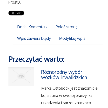
Prostu.
Maszyny
Narzędzia
Dodaj Komentarz
Poleć stronę
Przemysł Metalowy
Wpis zawiera błędy
Modyfikuj wpis
Przeprowadzki
Przeczytać warto:
Transport
Różnorodny wybór
wózków inwalidzkich
Części Samochodowe
Marka Ottobock jest znakomicie
Wynajem
kojarzona w swojej branży, za
urządzenia i sprzęt znacząco
Usługi Motoryzacyjne