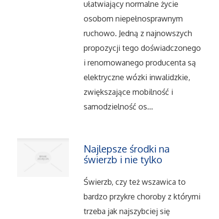
ułatwiający normalne życie
Salony, Komisy
osobom niepełnosprawnym
ruchowo. Jedną z najnowszych
Materiały Promocyjne
propozycji tego doświadczonego
i renomowanego producenta są
Agencje Reklamowe
elektryczne wózki inwalidzkie,
zwiększające mobilność i
Materiały Reklamowe
samodzielność os...
Ćwiczenia
Najlepsze środki na
Imprezy Integracyjne
świerzb i nie tylko
Hobby
Świerzb, czy też wszawica to
bardzo przykre choroby z którymi
Zajęcia Sportowe i Rekreacyjne
trzeba jak najszybciej się