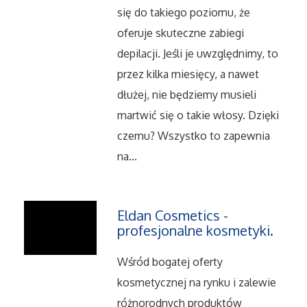
Dietetyka, Odchudzanie
się do takiego poziomu, że
oferuje skuteczne zabiegi
Kosmetyki
depilacji. Jeśli je uwzględnimy, to
Leczenie
przez kilka miesięcy, a nawet
dłużej, nie będziemy musieli
Salony Kosmetyczne
martwić się o takie włosy. Dzięki
czemu? Wszystko to zapewnia
Sprzęt Medyczny
na...
Oprogramowanie
Eldan Cosmetics -
Oprogramowanie
profesjonalne kosmetyki.
Strony Internetowe
Wśród bogatej oferty
kosmetycznej na rynku i zalewie
Kontakt
różnorodnych produktów