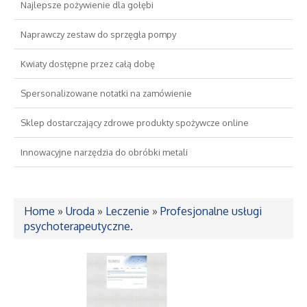
Najlepsze pożywienie dla gołębi
Drzwi i Okna
Naprawczy zestaw do sprzęgła pompy
Kwiaty dostępne przez całą dobę
Nieruchomości, Działki
Spersonalizowane notatki na zamówienie
Domy, Mieszkania
Sklep dostarczający zdrowe produkty spożywcze online
Wykształcenie
Innowacyjne narzędzia do obróbki metali
Placówki Edukacyjne
Home
»
Uroda
»
Leczenie
»
Profesjonalne usługi
Kursy Językowe
psychoterapeutyczne.
Konferencje, Sale Szkoleniowe
Kursy i Szkolenia