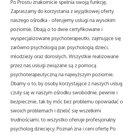
Po Prostu znakomicie spełnia swoją funkcję.
Sport
Zapraszamy do korzystania z wyjątkowej oferty
Elektronika, RTV, AGD
naszego ośrodka - oferujemy usługi na wysokim
poziomie. Dbają o to dwie certyfikowane i
Art. Dla Zwierząt
wyspecjalizowane psychoterapeutki, zajmujące się
zarówno psychologią par, psychologią dzieci,
Ogród, Rośliny
młodzieży oraz dorosłych. Wszystkie realizowane
przez nas usługi związane są z pomocą
Chemia
psychoterapeutyczną na najwyższym poziomie.
Dbamy o to, by osoby korzystające z naszych usług
Art. Spożywcze
czuły się w naszym ośrodku swobodnie, pewnie i
Materiały Eksploatacyjne
bezpiecznie, tak by móc bez problemu opowiadać o
swoich problemach i dzielić się wszelkimi
Inne Sklepy
trudnościami. to wszystko oferuje profesjonalny
psycholog dziecięcy. Poznań zna i ceni ofertę Po
Elektronarzędzia