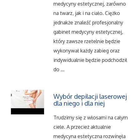
Serwis
medycyny estetycznej, zarówno
na twarz, jak i na ciało. Ciężko
Opieka
jednakże znaleźć profesjonalny
gabinet medycyny estetycznej,
Inne Usługi
który zawsze rzetelnie będzie
wykonywał każdy zabieg oraz
Noclegi
indywidualnie będzie podchodził
do ...
Hotele i Noclegi
Podróże
Wybór depilacji laserowej
dla niego i dla niej
Wypoczynek
Trudzimy się z włosami na całym
Uroda
ciele. A przecież aktualnie
medycyna estetyczna rozwinęła