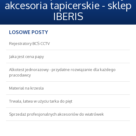
Oferty Pracy
akcesoria tapicerskie - sklep
IBERIS
Ubezpieczenia
LOSOWE POSTY
Ekologia
Rejestratory BCS CCTV
Banki, Przelewy, Waluty, Kantory
Jaka jest cena papy
Wykończenia
Alkotest jednorazowy - przydatne rozwiązanie dla każdego
pracodawcy
Projektowanie
Materiał na krzesła
Remonty, Elektryk, Hydraulik
Trwała, łatwa w użyciu tarka do pięt
Sprzedaż profesjonalnych akcesoriów do wiatrówek
Materiały Budowlane
Nieruchomości