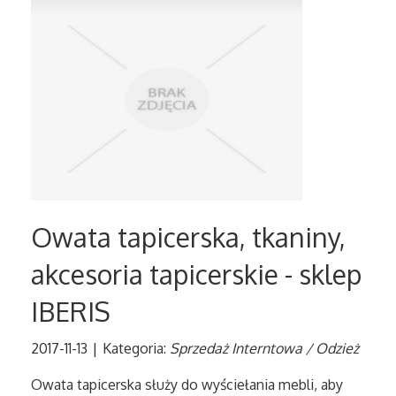
Tłumaczenia
Sprzedaż Interntowa
Biżuteria
Dla Dzieci
Meble
Owata tapicerska, tkaniny,
akcesoria tapicerskie - sklep
Wyposażenie Wnętrz
IBERIS
Wyposażenie Łazienki
2017-11-13
|
Kategoria:
Sprzedaż Interntowa / Odzież
Odzież
Owata tapicerska służy do wyściełania mebli, aby