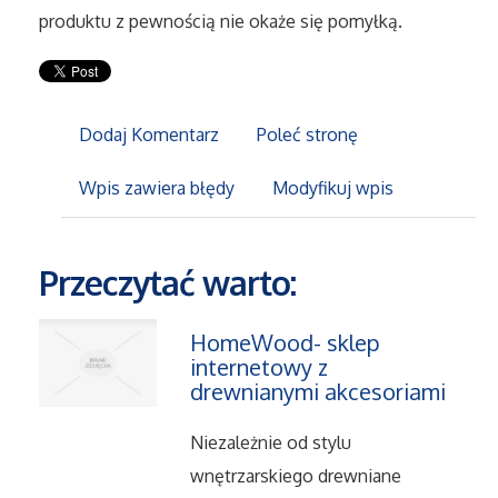
produktu z pewnością nie okaże się pomyłką.
Maszyny
Narzędzia
Dodaj Komentarz
Poleć stronę
Przemysł Metalowy
Wpis zawiera błędy
Modyfikuj wpis
Przeprowadzki
Przeczytać warto:
Transport
HomeWood- sklep
Części Samochodowe
internetowy z
drewnianymi akcesoriami
Wynajem
Niezależnie od stylu
Usługi Motoryzacyjne
wnętrzarskiego drewniane