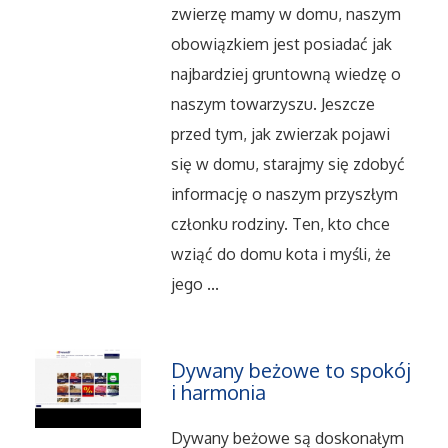
Serwis
zwierzę mamy w domu, naszym
obowiązkiem jest posiadać jak
Opieka
najbardziej gruntowną wiedzę o
naszym towarzyszu. Jeszcze
Inne Usługi
przed tym, jak zwierzak pojawi
się w domu, starajmy się zdobyć
Noclegi
informację o naszym przyszłym
członku rodziny. Ten, kto chce
Hotele i Noclegi
wziąć do domu kota i myśli, że
Podróże
jego ...
Wypoczynek
Dywany beżowe to spokój
i harmonia
Uroda
Dywany beżowe są doskonałym