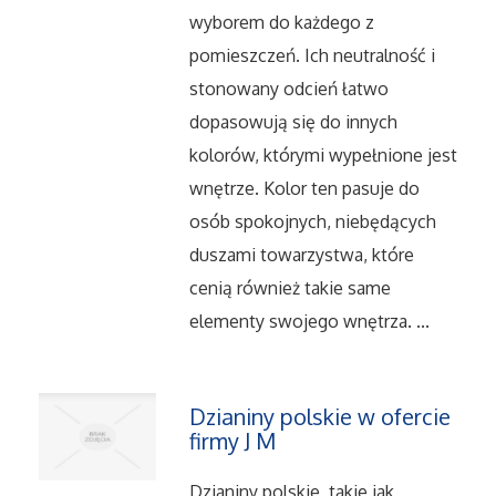
Dietetyka, Odchudzanie
wyborem do każdego z
pomieszczeń. Ich neutralność i
Kosmetyki
stonowany odcień łatwo
Leczenie
dopasowują się do innych
kolorów, którymi wypełnione jest
Salony Kosmetyczne
wnętrze. Kolor ten pasuje do
osób spokojnych, niebędących
Sprzęt Medyczny
duszami towarzystwa, które
cenią również takie same
Oprogramowanie
elementy swojego wnętrza. ...
Oprogramowanie
Dzianiny polskie w ofercie
Strony Internetowe
firmy J M
Kontakt
Dzianiny polskie, takie jak