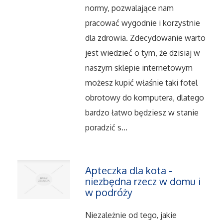
normy, pozwalające nam
Serwis
pracować wygodnie i korzystnie
dla zdrowia. Zdecydowanie warto
Informatyczne
jest wiedzieć o tym, że dzisiaj w
naszym sklepie internetowym
Restauracje, Catering
możesz kupić właśnie taki fotel
Fotografia
obrotowy do komputera, dlatego
bardzo łatwo będziesz w stanie
Adwokaci, Porady Prawne
poradzić s...
Ślub i Wesele
Apteczka dla kota -
Weterynaryjne, Hodowla Zwierząt
niezbędna rzecz w domu i
w podróży
Sprzątanie, Porządkowanie
Niezależnie od tego, jakie