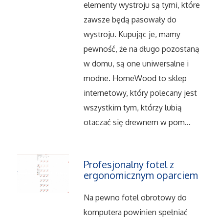
elementy wystroju są tymi, które
Salony, Komisy
zawsze będą pasowały do
wystroju. Kupując je, mamy
Materiały Promocyjne
pewność, że na długo pozostaną
w domu, są one uniwersalne i
Agencje Reklamowe
modne. HomeWood to sklep
internetowy, który polecany jest
Materiały Reklamowe
wszystkim tym, którzy lubią
otaczać się drewnem w pom...
Ćwiczenia
Imprezy Integracyjne
Profesjonalny fotel z
ergonomicznym oparciem
Hobby
Na pewno fotel obrotowy do
Zajęcia Sportowe i Rekreacyjne
komputera powinien spełniać