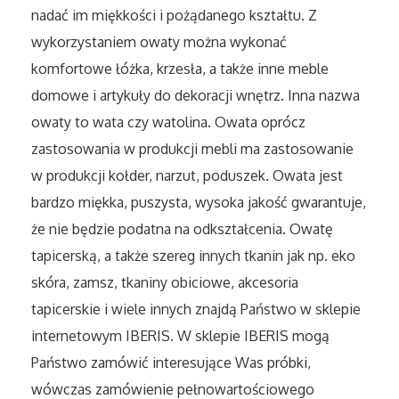
Sport
nadać im miękkości i pożądanego kształtu. Z
wykorzystaniem owaty można wykonać
Elektronika, RTV, AGD
komfortowe łóżka, krzesła, a także inne meble
domowe i artykuły do dekoracji wnętrz. Inna nazwa
Art. Dla Zwierząt
owaty to wata czy watolina. Owata oprócz
zastosowania w produkcji mebli ma zastosowanie
Ogród, Rośliny
w produkcji kołder, narzut, poduszek. Owata jest
Chemia
bardzo miękka, puszysta, wysoka jakość gwarantuje,
że nie będzie podatna na odkształcenia. Owatę
Art. Spożywcze
tapicerską, a także szereg innych tkanin jak np. eko
skóra, zamsz, tkaniny obiciowe, akcesoria
Materiały Eksploatacyjne
tapicerskie i wiele innych znajdą Państwo w sklepie
internetowym IBERIS. W sklepie IBERIS mogą
Inne Sklepy
Państwo zamówić interesujące Was próbki,
wówczas zamówienie pełnowartościowego
Elektronarzędzia