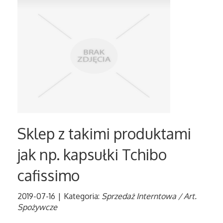
Tłumaczenia
Sprzedaż Interntowa
Biżuteria
Dla Dzieci
Meble
Sklep z takimi produktami
jak np. kapsułki Tchibo
Wyposażenie Wnętrz
cafissimo
Wyposażenie Łazienki
2019-07-16
|
Kategoria:
Sprzedaż Interntowa / Art.
Odzież
Spożywcze