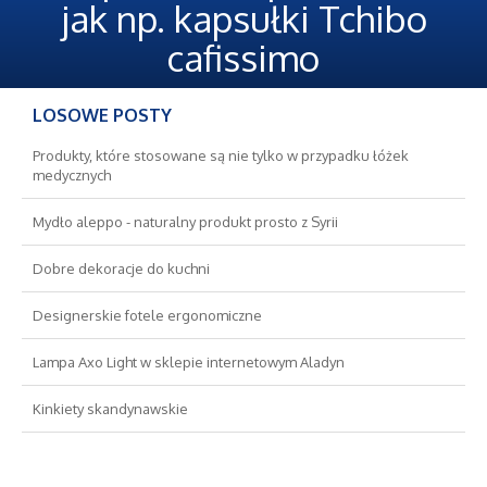
Oferty Pracy
jak np. kapsułki Tchibo
cafissimo
Ubezpieczenia
LOSOWE POSTY
Ekologia
Produkty, które stosowane są nie tylko w przypadku łóżek
Banki, Przelewy, Waluty, Kantory
medycznych
Mydło aleppo - naturalny produkt prosto z Syrii
Wykończenia
Dobre dekoracje do kuchni
Projektowanie
Designerskie fotele ergonomiczne
Remonty, Elektryk, Hydraulik
Lampa Axo Light w sklepie internetowym Aladyn
Kinkiety skandynawskie
Materiały Budowlane
Nieruchomości