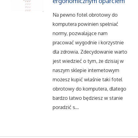
ergonomicznym oparciem
Dietetyka, Odchudzanie
Na pewno fotel obrotowy do
Kosmetyki
komputera powinien spełniać
Leczenie
normy, pozwalające nam
pracować wygodnie i korzystnie
Salony Kosmetyczne
dla zdrowia. Zdecydowanie warto
jest wiedzieć o tym, że dzisiaj w
Sprzęt Medyczny
naszym sklepie internetowym
możesz kupić właśnie taki fotel
Oprogramowanie
obrotowy do komputera, dlatego
bardzo łatwo będziesz w stanie
Oprogramowanie
poradzić s...
Strony Internetowe
Kontakt