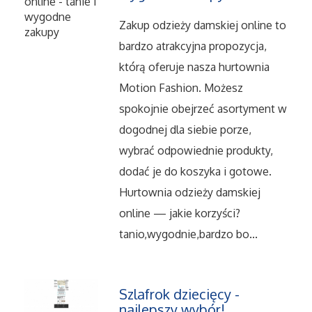
Serwis
Zakup odzieży damskiej online to
bardzo atrakcyjna propozycja,
Informatyczne
którą oferuje nasza hurtownia
Motion Fashion. Możesz
Restauracje, Catering
spokojnie obejrzeć asortyment w
dogodnej dla siebie porze,
Fotografia
wybrać odpowiednie produkty,
dodać je do koszyka i gotowe.
Adwokaci, Porady Prawne
Hurtownia odzieży damskiej
Ślub i Wesele
online — jakie korzyści?
tanio,wygodnie,bardzo bo...
Weterynaryjne, Hodowla Zwierząt
Sprzątanie, Porządkowanie
Szlafrok dziecięcy -
najlepszy wybór!