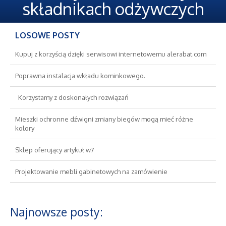
Oferty Pracy
składnikach odżywczych
Ubezpieczenia
LOSOWE POSTY
Ekologia
Kupuj z korzyścią dzięki serwisowi internetowemu alerabat.com
Poprawna instalacja wkładu kominkowego.
Banki, Przelewy, Waluty, Kantory
Korzystamy z doskonałych rozwiązań
Wykończenia
Mieszki ochronne dźwigni zmiany biegów mogą mieć różne
kolory
Projektowanie
Sklep oferujący artykuł w7
Remonty, Elektryk, Hydraulik
Projektowanie mebli gabinetowych na zamówienie
Materiały Budowlane
Najnowsze posty:
Nieruchomości