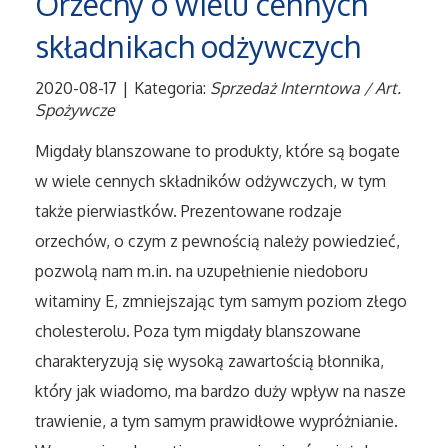
Orzechy o wielu cennych
Tłumaczenia
składnikach odżywczych
2020-08-17
|
Kategoria:
Sprzedaż Interntowa / Art.
Sprzedaż Interntowa
Spożywcze
Biżuteria
Migdały blanszowane to produkty, które są bogate
w wiele cennych składników odżywczych, w tym
Dla Dzieci
także pierwiastków. Prezentowane rodzaje
orzechów, o czym z pewnością należy powiedzieć,
Meble
pozwolą nam m.in. na uzupełnienie niedoboru
witaminy E, zmniejszając tym samym poziom złego
Wyposażenie Wnętrz
cholesterolu. Poza tym migdały blanszowane
Wyposażenie Łazienki
charakteryzują się wysoką zawartością błonnika,
który jak wiadomo, ma bardzo duży wpływ na nasze
Odzież
trawienie, a tym samym prawidłowe wypróżnianie.