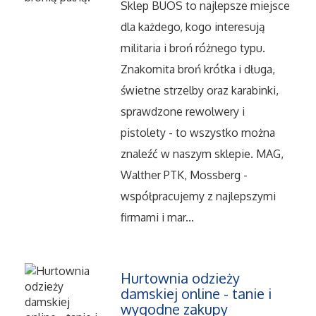
Sklep BUOS to najlepsze miejsce
Salony, Komisy
dla każdego, kogo interesują
militaria i broń różnego typu.
Materiały Promocyjne
Znakomita broń krótka i długa,
świetne strzelby oraz karabinki,
Agencje Reklamowe
sprawdzone rewolwery i
pistolety - to wszystko można
Materiały Reklamowe
znaleźć w naszym sklepie. MAG,
Walther PTK, Mossberg -
Ćwiczenia
współpracujemy z najlepszymi
firmami i mar...
Imprezy Integracyjne
Hobby
Hurtownia odzieży
damskiej online - tanie i
Zajęcia Sportowe i Rekreacyjne
wygodne zakupy