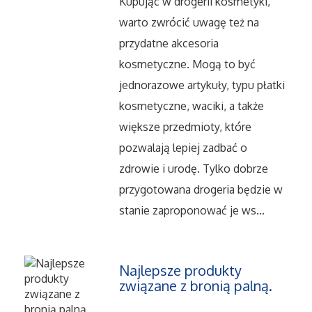
Kupując w drogerii kosmetyki,
warto zwrócić uwagę też na
Maszyny
przydatne akcesoria
kosmetyczne. Mogą to być
Narzędzia
jednorazowe artykuły, typu płatki
kosmetyczne, waciki, a także
Przemysł Metalowy
większe przedmioty, które
pozwalają lepiej zadbać o
Przeprowadzki
zdrowie i urodę. Tylko dobrze
Transport
przygotowana drogeria będzie w
stanie zaproponować je ws...
Części Samochodowe
Wynajem
Najlepsze produkty
związane z bronią palną.
Usługi Motoryzacyjne