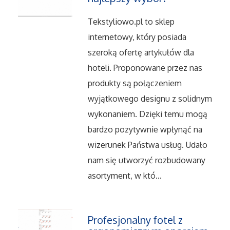
Serwis
Tekstyliowo.pl to sklep
Opieka
internetowy, który posiada
szeroką ofertę artykułów dla
Inne Usługi
hoteli. Proponowane przez nas
produkty są połączeniem
Noclegi
wyjątkowego designu z solidnym
wykonaniem. Dzięki temu mogą
Hotele i Noclegi
bardzo pozytywnie wpłynąć na
Podróże
wizerunek Państwa usług. Udało
nam się utworzyć rozbudowany
Wypoczynek
asortyment, w któ...
Uroda
Profesjonalny fotel z