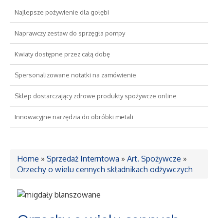
Najlepsze pożywienie dla gołębi
Drzwi i Okna
Naprawczy zestaw do sprzęgła pompy
Nieruchomości, Działki
Kwiaty dostępne przez całą dobę
Domy, Mieszkania
Spersonalizowane notatki na zamówienie
Sklep dostarczający zdrowe produkty spożywcze online
Wykształcenie
Innowacyjne narzędzia do obróbki metali
Placówki Edukacyjne
Kursy Językowe
Home
»
Sprzedaż Interntowa
»
Art. Spożywcze
»
Orzechy o wielu cennych składnikach odżywczych
Konferencje, Sale Szkoleniowe
Kursy i Szkolenia