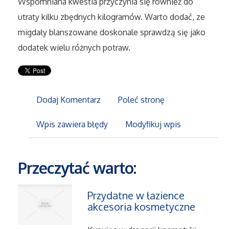
Wspomniana kwestia przyczynia się również do
Sport
utraty kilku zbędnych kilogramów. Warto dodać, ze
migdały blanszowane doskonale sprawdzą się jako
Elektronika, RTV, AGD
dodatek wielu różnych potraw.
Art. Dla Zwierząt
Ogród, Rośliny
Dodaj Komentarz
Poleć stronę
Chemia
Wpis zawiera błędy
Modyfikuj wpis
Art. Spożywcze
Przeczytać warto:
Materiały Eksploatacyjne
Przydatne w łazience
Inne Sklepy
akcesoria kosmetyczne
Elektronarzędzia