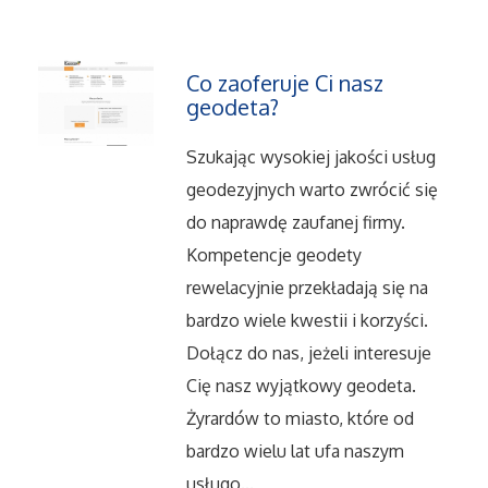
Serwis
Opieka
Co zaoferuje Ci nasz
geodeta?
Inne Usługi
Szukając wysokiej jakości usług
Noclegi
geodezyjnych warto zwrócić się
do naprawdę zaufanej firmy.
Hotele i Noclegi
Kompetencje geodety
rewelacyjnie przekładają się na
Podróże
bardzo wiele kwestii i korzyści.
Dołącz do nas, jeżeli interesuje
Wypoczynek
Cię nasz wyjątkowy geodeta.
Żyrardów to miasto, które od
Uroda
bardzo wielu lat ufa naszym
usługo...