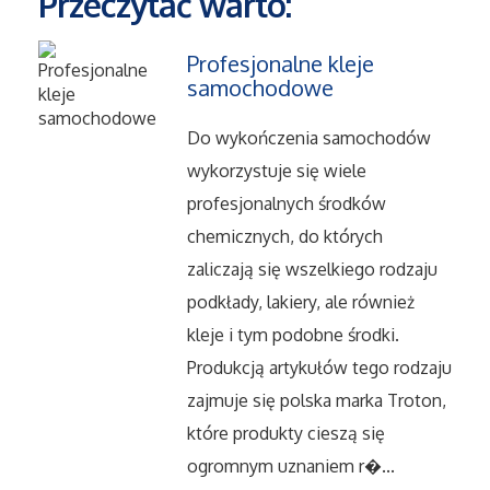
Przeczytać warto:
Maszyny
Profesjonalne kleje
samochodowe
Narzędzia
Do wykończenia samochodów
Przemysł Metalowy
wykorzystuje się wiele
profesjonalnych środków
Przeprowadzki
chemicznych, do których
zaliczają się wszelkiego rodzaju
Transport
podkłady, lakiery, ale również
kleje i tym podobne środki.
Części Samochodowe
Produkcją artykułów tego rodzaju
zajmuje się polska marka Troton,
Wynajem
które produkty cieszą się
ogromnym uznaniem r�...
Usługi Motoryzacyjne