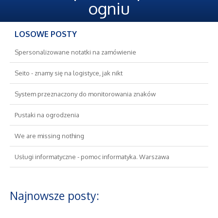
Oferty Pracy
ogniu
Ubezpieczenia
LOSOWE POSTY
Ekologia
Spersonalizowane notatki na zamówienie
Seito - znamy się na logistyce, jak nikt
Banki, Przelewy, Waluty, Kantory
System przeznaczony do monitorowania znaków
Wykończenia
Pustaki na ogrodzenia
Projektowanie
We are missing nothing
Usługi informatyczne - pomoc informatyka. Warszawa
Remonty, Elektryk, Hydraulik
Materiały Budowlane
Najnowsze posty:
Nieruchomości