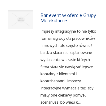
Salony, Komisy
Bar event w ofercie Grupy
Molekularne
Materiały Promocyjne
Imprezy integracyjne to nie tylko
Agencje Reklamowe
forma nagrody dla pracowników
firmowych, ale często również
Materiały Reklamowe
bardzo starannie zaplanowane
wydarzenia, w czasie których
Ćwiczenia
firma stara się nawiązać lepsze
kontakty z klientami i
Imprezy Integracyjne
kontrahentami. Imprezy
Hobby
integracyjne wymagają też, aby
miały one ciekawy pomysł
Zajęcia Sportowe i Rekreacyjne
scenariusz, bo wielu k...