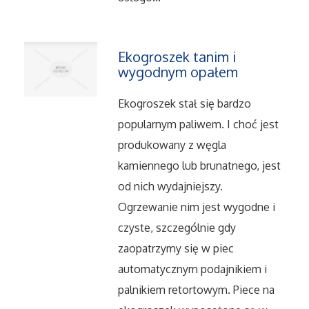
Dietetyka, Odchudzanie
Kosmetyki
Ekogroszek tanim i
wygodnym opałem
Leczenie
Ekogroszek stał się bardzo
Salony Kosmetyczne
popularnym paliwem. I choć jest
produkowany z węgla
Sprzęt Medyczny
kamiennego lub brunatnego, jest
Oprogramowanie
od nich wydajniejszy.
Ogrzewanie nim jest wygodne i
Oprogramowanie
czyste, szczególnie gdy
zaopatrzymy się w piec
Strony Internetowe
automatycznym podajnikiem i
palnikiem retortowym. Piece na
Kontakt