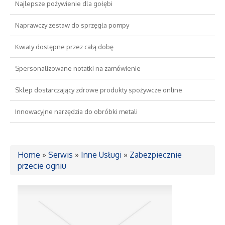
Najlepsze pożywienie dla gołębi
Drzwi i Okna
Naprawczy zestaw do sprzęgła pompy
Kwiaty dostępne przez całą dobę
Nieruchomości, Działki
Spersonalizowane notatki na zamówienie
Domy, Mieszkania
Sklep dostarczający zdrowe produkty spożywcze online
Wykształcenie
Innowacyjne narzędzia do obróbki metali
Placówki Edukacyjne
Home
»
Serwis
»
Inne Usługi
»
Zabezpiecznie
Kursy Językowe
przecie ogniu
Konferencje, Sale Szkoleniowe
Kursy i Szkolenia