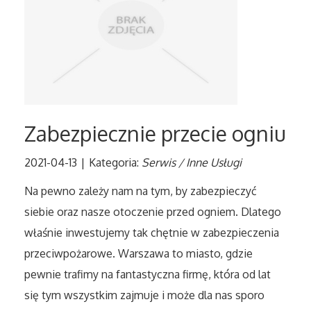
Tłumaczenia
Sprzedaż Interntowa
Biżuteria
Zabezpiecznie przecie ogniu
Dla Dzieci
2021-04-13
|
Kategoria:
Serwis / Inne Usługi
Meble
Na pewno zależy nam na tym, by zabezpieczyć
Wyposażenie Wnętrz
siebie oraz nasze otoczenie przed ogniem. Dlatego
właśnie inwestujemy tak chętnie w zabezpieczenia
Wyposażenie Łazienki
przeciwpożarowe. Warszawa to miasto, gdzie
pewnie trafimy na fantastyczna firmę, która od lat
Odzież
się tym wszystkim zajmuje i może dla nas sporo