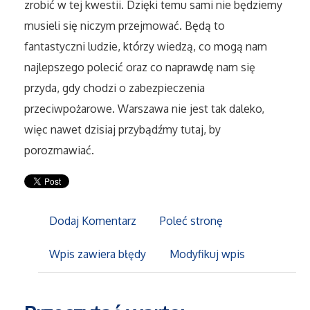
zrobić w tej kwestii. Dzięki temu sami nie będziemy
Sport
musieli się niczym przejmować. Będą to
Elektronika, RTV, AGD
fantastyczni ludzie, którzy wiedzą, co mogą nam
najlepszego polecić oraz co naprawdę nam się
Art. Dla Zwierząt
przyda, gdy chodzi o zabezpieczenia
przeciwpożarowe. Warszawa nie jest tak daleko,
Ogród, Rośliny
więc nawet dzisiaj przybądźmy tutaj, by
porozmawiać.
Chemia
Art. Spożywcze
Dodaj Komentarz
Poleć stronę
Materiały Eksploatacyjne
Wpis zawiera błędy
Modyfikuj wpis
Inne Sklepy
Elektronarzędzia