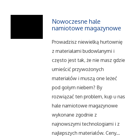
Serwis
Nowoczesne hale
Informatyczne
namiotowe magazynowe
Prowadzisz niewielką hurtownię
Restauracje, Catering
z materiałami budowlanymi i
Fotografia
często jest tak, że nie masz gdzie
umieścić przywożonych
Adwokaci, Porady Prawne
materiałów i muszą one leżeć
pod gołym niebem? By
Ślub i Wesele
rozwiązać ten problem, kup u nas
hale namiotowe magazynowe
Weterynaryjne, Hodowla Zwierząt
wykonane zgodnie z
Sprzątanie, Porządkowanie
najnowszymi technologiami i z
najlepszych materiałów. Ceny...