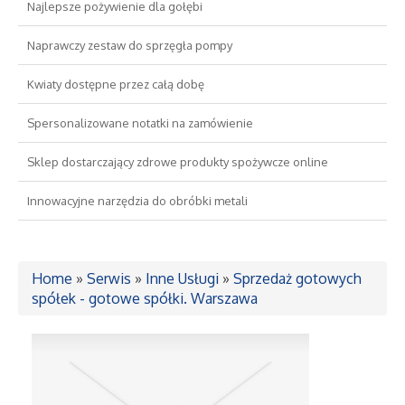
Najlepsze pożywienie dla gołębi
Drzwi i Okna
Naprawczy zestaw do sprzęgła pompy
Kwiaty dostępne przez całą dobę
Nieruchomości, Działki
Spersonalizowane notatki na zamówienie
Domy, Mieszkania
Sklep dostarczający zdrowe produkty spożywcze online
Wykształcenie
Innowacyjne narzędzia do obróbki metali
Placówki Edukacyjne
Home
»
Serwis
»
Inne Usługi
»
Sprzedaż gotowych
Kursy Językowe
spółek - gotowe spółki. Warszawa
Konferencje, Sale Szkoleniowe
Kursy i Szkolenia