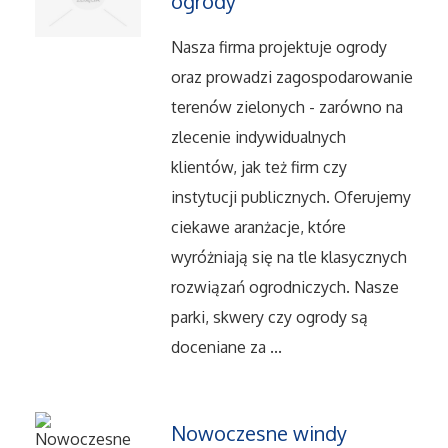
ogrody
Salony, Komisy
Nasza firma projektuje ogrody
oraz prowadzi zagospodarowanie
Materiały Promocyjne
terenów zielonych - zarówno na
zlecenie indywidualnych
Agencje Reklamowe
klientów, jak też firm czy
instytucji publicznych. Oferujemy
Materiały Reklamowe
ciekawe aranżacje, które
wyróżniają się na tle klasycznych
Ćwiczenia
rozwiązań ogrodniczych. Nasze
Imprezy Integracyjne
parki, skwery czy ogrody są
doceniane za ...
Hobby
Zajęcia Sportowe i Rekreacyjne
Nowoczesne windy