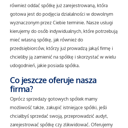
Sport
również oddać spółkę już zarejestrowaną, która
gotowa jest do podjęcia działalności w dowolnym
Elektronika, RTV, AGD
wyznaczonym przez Ciebie terminie. Nasze usługi
kierujemy do osób indywidualnych, które potrzebują
Art. Dla Zwierząt
mieć własną spółkę, jak również do
przedsiębiorców, którzy już prowadzą jakąś firmę i
Ogród, Rośliny
chcieliby ją zamienić na spółkę i skorzystać w wielu
Chemia
udogodnień, jakie posiada spółka.
Co jeszcze oferuje nasza
Art. Spożywcze
firma?
Materiały Eksploatacyjne
Oprócz sprzedaży gotowych spółek mamy
możliwość także, zakupić istniejące spółki, jeśli
Inne Sklepy
chciałbyś sprzedać swoją, przeprowadzić audyt,
zarejestrować spółkę czy zlikwidować. Oferujemy
Elektronarzędzia