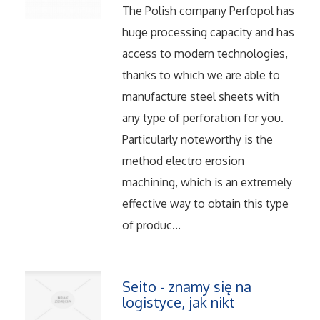
Serwis
The Polish company Perfopol has
huge processing capacity and has
Opieka
access to modern technologies,
thanks to which we are able to
Inne Usługi
manufacture steel sheets with
any type of perforation for you.
Noclegi
Particularly noteworthy is the
method electro erosion
Hotele i Noclegi
machining, which is an extremely
Podróże
effective way to obtain this type
of produc...
Wypoczynek
Uroda
Seito - znamy się na
logistyce, jak nikt