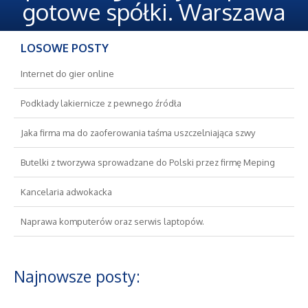
Oferty Pracy
gotowe spółki. Warszawa
Ubezpieczenia
LOSOWE POSTY
Ekologia
Internet do gier online
Podkłady lakiernicze z pewnego źródła
Banki, Przelewy, Waluty, Kantory
Jaka firma ma do zaoferowania taśma uszczelniająca szwy
Wykończenia
Butelki z tworzywa sprowadzane do Polski przez firmę Meping
Projektowanie
Kancelaria adwokacka
Naprawa komputerów oraz serwis laptopów.
Remonty, Elektryk, Hydraulik
Materiały Budowlane
Najnowsze posty:
Nieruchomości