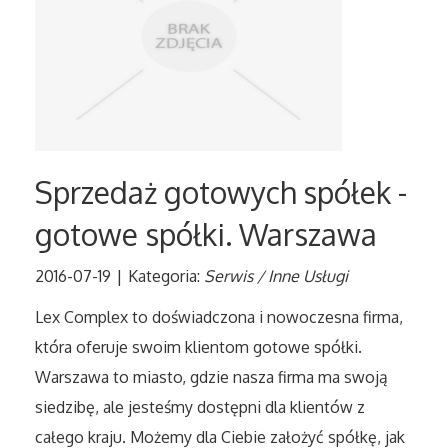
Tłumaczenia
Sprzedaż Interntowa
Biżuteria
Sprzedaż gotowych spółek -
Dla Dzieci
gotowe spółki. Warszawa
Meble
2016-07-19
|
Kategoria:
Serwis / Inne Usługi
Wyposażenie Wnętrz
Lex Complex to doświadczona i nowoczesna firma,
która oferuje swoim klientom gotowe spółki.
Wyposażenie Łazienki
Warszawa to miasto, gdzie nasza firma ma swoją
siedzibę, ale jesteśmy dostępni dla klientów z
Odzież
całego kraju. Możemy dla Ciebie założyć spółkę, jak