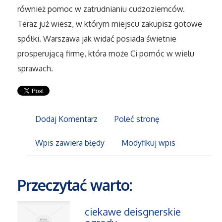
również pomoc w zatrudnianiu cudzoziemców.
Teraz już wiesz, w którym miejscu zakupisz gotowe
Maszyny
spółki. Warszawa jak widać posiada świetnie
Narzędzia
prosperującą firmę, która może Ci pomóc w wielu
sprawach.
Przemysł Metalowy
Przeprowadzki
Dodaj Komentarz
Poleć stronę
Transport
Wpis zawiera błędy
Modyfikuj wpis
Części Samochodowe
Przeczytać warto:
Wynajem
ciekawe deisgnerskie
Usługi Motoryzacyjne