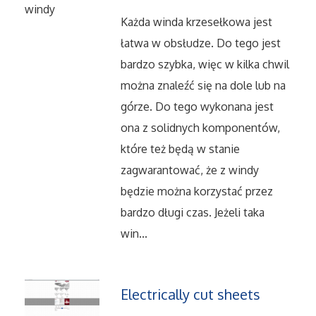
Serwis
Każda winda krzesełkowa jest
łatwa w obsłudze. Do tego jest
Informatyczne
bardzo szybka, więc w kilka chwil
można znaleźć się na dole lub na
Restauracje, Catering
górze. Do tego wykonana jest
ona z solidnych komponentów,
Fotografia
które też będą w stanie
zagwarantować, że z windy
Adwokaci, Porady Prawne
będzie można korzystać przez
Ślub i Wesele
bardzo długi czas. Jeżeli taka
win...
Weterynaryjne, Hodowla Zwierząt
Sprzątanie, Porządkowanie
Electrically cut sheets