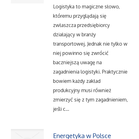
Dietetyka, Odchudzanie
Logistyka to magiczne słowo,
któremu przyglądają się
Kosmetyki
zwłaszcza przedsiębiorcy
Leczenie
działający w branży
transportowej. Jednak nie tylko w
Salony Kosmetyczne
niej powinno się zwrócić
baczniejszą uwagę na
Sprzęt Medyczny
zagadnienia logistyki. Praktycznie
bowiem każdy zakład
Oprogramowanie
produkcyjny musi również
zmierzyć się z tym zagadnieniem,
Oprogramowanie
jeśli c...
Strony Internetowe
Energetyka w Polsce
Kontakt