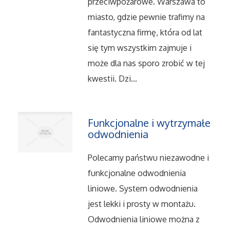
przeciwpożarowe. Warszawa to
Salony, Komisy
miasto, gdzie pewnie trafimy na
fantastyczna firmę, która od lat
Materiały Promocyjne
się tym wszystkim zajmuje i
może dla nas sporo zrobić w tej
Agencje Reklamowe
kwestii. Dzi...
Materiały Reklamowe
Funkcjonalne i wytrzymałe
odwodnienia
Ćwiczenia
Polecamy państwu niezawodne i
Imprezy Integracyjne
funkcjonalne odwodnienia
liniowe. System odwodnienia
Hobby
jest lekki i prosty w montażu.
Zajęcia Sportowe i Rekreacyjne
Odwodnienia liniowe można z