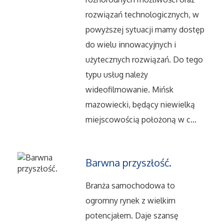
Serwis
rozwiązań technologicznych, w
powyższej sytuacji mamy dostęp
Opieka
do wielu innowacyjnych i
Inne Usługi
użytecznych rozwiązań. Do tego
typu usług należy
Noclegi
wideofilmowanie. Mińsk
mazowiecki, będący niewielką
Hotele i Noclegi
miejscowością położoną w c...
Podróże
Barwna przyszłość.
Wypoczynek
Branża samochodowa to
Uroda
ogromny rynek z wielkim
potencjałem. Daje szansę