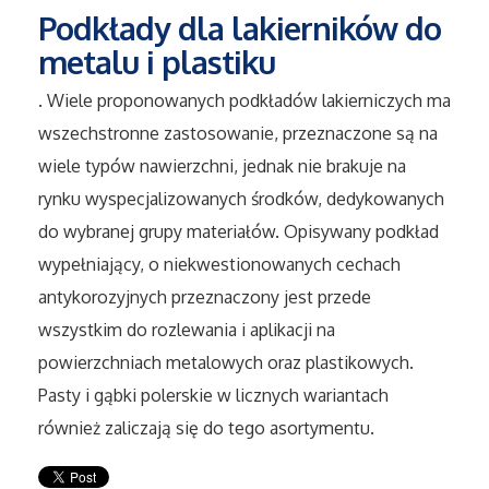
Sport
Podkłady dla lakierników do
metalu i plastiku
Elektronika, RTV, AGD
. Wiele proponowanych podkładów lakierniczych ma
Art. Dla Zwierząt
wszechstronne zastosowanie, przeznaczone są na
wiele typów nawierzchni, jednak nie brakuje na
Ogród, Rośliny
rynku wyspecjalizowanych środków, dedykowanych
do wybranej grupy materiałów. Opisywany podkład
Chemia
wypełniający, o niekwestionowanych cechach
antykorozyjnych przeznaczony jest przede
Art. Spożywcze
wszystkim do rozlewania i aplikacji na
Materiały Eksploatacyjne
powierzchniach metalowych oraz plastikowych.
Pasty i gąbki polerskie w licznych wariantach
Inne Sklepy
również zaliczają się do tego asortymentu.
Elektronarzędzia