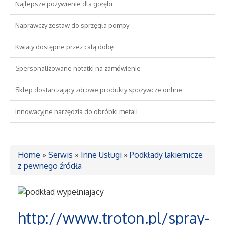
Najlepsze pożywienie dla gołębi
Drzwi i Okna
Naprawczy zestaw do sprzęgła pompy
Kwiaty dostępne przez całą dobę
Nieruchomości, Działki
Spersonalizowane notatki na zamówienie
Domy, Mieszkania
Sklep dostarczający zdrowe produkty spożywcze online
Wykształcenie
Innowacyjne narzędzia do obróbki metali
Placówki Edukacyjne
Home
»
Serwis
»
Inne Usługi
»
Podkłady lakiernicze
Kursy Językowe
z pewnego źródła
Konferencje, Sale Szkoleniowe
http://www.troton.pl/spray-
Kursy i Szkolenia