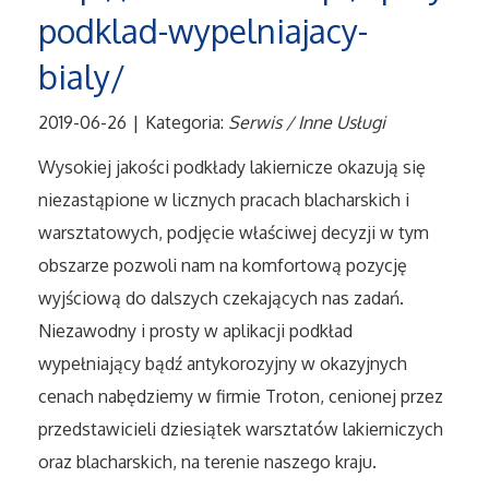
podklad-wypelniajacy-
Tłumaczenia
bialy/
Sprzedaż Interntowa
2019-06-26
|
Kategoria:
Serwis / Inne Usługi
Biżuteria
Wysokiej jakości podkłady lakiernicze okazują się
niezastąpione w licznych pracach blacharskich i
Dla Dzieci
warsztatowych, podjęcie właściwej decyzji w tym
obszarze pozwoli nam na komfortową pozycję
Meble
wyjściową do dalszych czekających nas zadań.
Niezawodny i prosty w aplikacji podkład
Wyposażenie Wnętrz
wypełniający bądź antykorozyjny w okazyjnych
Wyposażenie Łazienki
cenach nabędziemy w firmie Troton, cenionej przez
przedstawicieli dziesiątek warsztatów lakierniczych
Odzież
oraz blacharskich, na terenie naszego kraju.