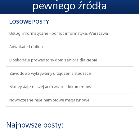
Oferty Pracy
pewnego źródła
Ubezpieczenia
LOSOWE POSTY
Ekologia
Usługi informatyczne - pomoc informatyka. Warszawa
Adwokat z Lublina
Banki, Przelewy, Waluty, Kantory
Doskonale prowadzony dom seniora dla ciebie.
Wykończenia
Zawodowo wykrywamy urządzenia śledzące
Projektowanie
Skorzystaj z naszej archiwizacji dokumentów
Nowoczesne hale namiotowe magazynowe
Remonty, Elektryk, Hydraulik
Materiały Budowlane
Najnowsze posty:
Nieruchomości