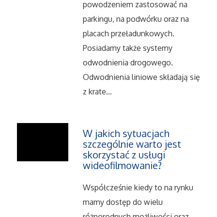
powodzeniem zastosować na
Serwis
parkingu, na podwórku oraz na
placach przeładunkowych.
Informatyczne
Posiadamy także systemy
odwodnienia drogowego.
Restauracje, Catering
Odwodnienia liniowe składają się
z krate...
Fotografia
Adwokaci, Porady Prawne
W jakich sytuacjach
szczególnie warto jest
Ślub i Wesele
skorzystać z usługi
wideofilmowanie?
Weterynaryjne, Hodowla Zwierząt
Współcześnie kiedy to na rynku
Sprzątanie, Porządkowanie
mamy dostęp do wielu
różnorodnych możliwości oraz