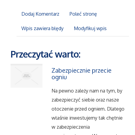
Dodaj Komentarz
Poleć stronę
Maszyny
Wpis zawiera błędy
Modyfikuj wpis
Narzędzia
Przemysł Metalowy
Przeczytać warto:
Przeprowadzki
Zabezpiecznie przecie
ogniu
Transport
Na pewno zależy nam na tym, by
Części Samochodowe
zabezpieczyć siebie oraz nasze
otoczenie przed ogniem. Dlatego
Wynajem
właśnie inwestujemy tak chętnie
w zabezpieczenia
Usługi Motoryzacyjne