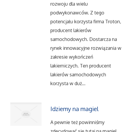
Dietetyka, Odchudzanie
rozwoju dla wielu
podwykonawców. Z tego
Kosmetyki
potencjału korzysta firma Troton,
producent lakierów
Leczenie
samochodowych. Dostarcza na
Salony Kosmetyczne
rynek innowacyjne rozwiązania w
zakresie wykończeń
Sprzęt Medyczny
lakierniczych. Ten producent
lakierów samochodowych
Oprogramowanie
korzysta w duż...
Oprogramowanie
Idziemy na magiel
Strony Internetowe
A pewnie też powinniśmy
Kontakt
zdecydować się tutaj na magiel