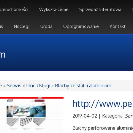
Nieruchomości
Wykształcenie
Sprzedaż Interntowa
is
Noclegi
Uroda
Oprogramowanie
Kontakt
um
e
»
Serwis
»
Inne Usługi
»
Blachy ze stali i aluminium
http://www.pe
2019-04-02
|
Kategoria:
Ser
Blachy perforowane aluminio