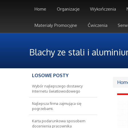
Home
Organizacje
Wykończenia
Materiały Promocyjne
Ćwiczenia
Serw
Blachy ze stali i alumini
LOSOWE POSTY
Hom
Wybór najlepszego dostawcy
Internetu światłowodowego
Najlepsza firma zajmująca się
pogrzebami.
Karta podarunkowa sposobem
docenienia pracownika