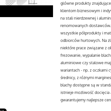
główne produkty znajdujące
klientom biznesowym i indy
na stali nierdzewnej i alu
renomowanych dostawców. G
wszystkie półprodukty i mat
odbiorców hurtowych. Na zl
niektóre prace związane z o
frezowanie, wypalanie blac
aluminiowe czy stalowe maj
wariantach - np. z oczkami 
średnicy, z różnymi margine
blachy dostępne są w standa
istnieje możliwość docięci
gwarantujemy najlepsze ceny