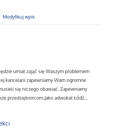
Modyfikuj wpis
będzie umiał zająć się Waszym problemem
szej kancelarii zapewniamy Wam ogromne
 musieli się niczego obawiać. Zapewniamy
kże przedsiębiorcom.Jako adwokat Łódź...
ekci