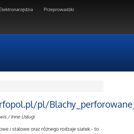
Elektronarzędzia
Przeprowadzki
rfopol.pl/pl/Blachy_perforowane
wis / Inne Usługi
we i stalowe oraz różnego rodzaje siatek - to