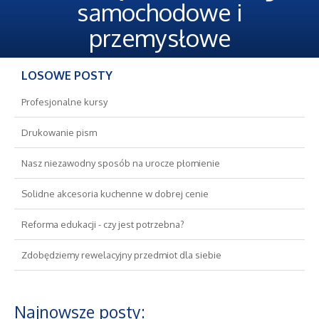
Oferty Pracy
samochodowe i
przemysłowe
Ubezpieczenia
LOSOWE POSTY
Ekologia
Profesjonalne kursy
Banki, Przelewy, Waluty, Kantory
Drukowanie pism
Wykończenia
Nasz niezawodny sposób na urocze płomienie
Solidne akcesoria kuchenne w dobrej cenie
Projektowanie
Reforma edukacji - czy jest potrzebna?
Remonty, Elektryk, Hydraulik
Zdobędziemy rewelacyjny przedmiot dla siebie
Materiały Budowlane
Najnowsze posty:
Nieruchomości