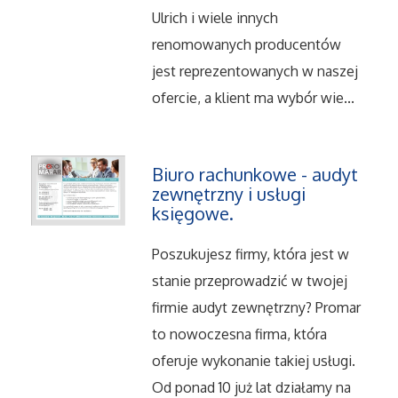
Serwis
Ulrich i wiele innych
renomowanych producentów
Opieka
jest reprezentowanych w naszej
ofercie, a klient ma wybór wie...
Inne Usługi
Noclegi
Biuro rachunkowe - audyt
zewnętrzny i usługi
Hotele i Noclegi
księgowe.
Podróże
Poszukujesz firmy, która jest w
stanie przeprowadzić w twojej
Wypoczynek
firmie audyt zewnętrzny? Promar
to nowoczesna firma, która
Uroda
oferuje wykonanie takiej usługi.
Od ponad 10 już lat działamy na