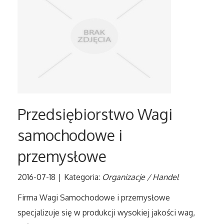
Tłumaczenia
Sprzedaż Interntowa
Biżuteria
Dla Dzieci
Przedsiębiorstwo Wagi
Meble
samochodowe i
przemysłowe
Wyposażenie Wnętrz
2016-07-18
|
Kategoria:
Organizacje / Handel
Wyposażenie Łazienki
Firma Wagi Samochodowe i przemysłowe
Odzież
specjalizuje się w produkcji wysokiej jakości wag,