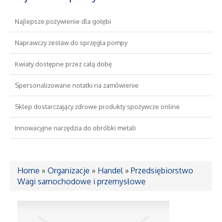
Najlepsze pożywienie dla gołębi
Drzwi i Okna
Naprawczy zestaw do sprzęgła pompy
Nieruchomości, Działki
Kwiaty dostępne przez całą dobę
Domy, Mieszkania
Spersonalizowane notatki na zamówienie
Wykształcenie
Sklep dostarczający zdrowe produkty spożywcze online
Innowacyjne narzędzia do obróbki metali
Placówki Edukacyjne
Kursy Językowe
Home
»
Organizacje
»
Handel
»
Przedsiębiorstwo
Wagi samochodowe i przemysłowe
Konferencje, Sale Szkoleniowe
Kursy i Szkolenia