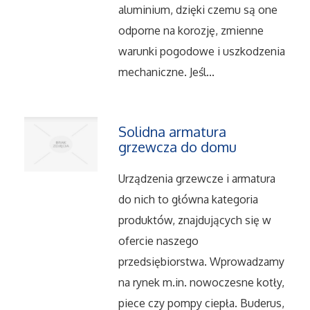
aluminium, dzięki czemu są one
Serwis
odporne na korozję, zmienne
warunki pogodowe i uszkodzenia
Informatyczne
mechaniczne. Jeśl...
Restauracje, Catering
Solidna armatura
Fotografia
grzewcza do domu
Adwokaci, Porady Prawne
Urządzenia grzewcze i armatura
do nich to główna kategoria
Ślub i Wesele
produktów, znajdujących się w
ofercie naszego
Weterynaryjne, Hodowla Zwierząt
przedsiębiorstwa. Wprowadzamy
Sprzątanie, Porządkowanie
na rynek m.in. nowoczesne kotły,
piece czy pompy ciepła. Buderus,