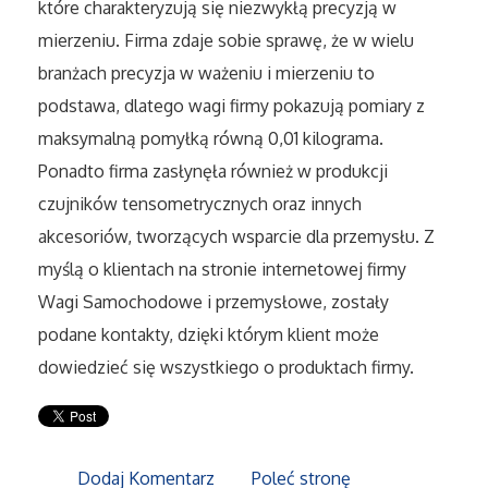
które charakteryzują się niezwykłą precyzją w
Sport
mierzeniu. Firma zdaje sobie sprawę, że w wielu
Elektronika, RTV, AGD
branżach precyzja w ważeniu i mierzeniu to
podstawa, dlatego wagi firmy pokazują pomiary z
Art. Dla Zwierząt
maksymalną pomyłką równą 0,01 kilograma.
Ponadto firma zasłynęła również w produkcji
Ogród, Rośliny
czujników tensometrycznych oraz innych
akcesoriów, tworzących wsparcie dla przemysłu. Z
Chemia
myślą o klientach na stronie internetowej firmy
Wagi Samochodowe i przemysłowe, zostały
Art. Spożywcze
podane kontakty, dzięki którym klient może
Materiały Eksploatacyjne
dowiedzieć się wszystkiego o produktach firmy.
Inne Sklepy
Dodaj Komentarz
Poleć stronę
Elektronarzędzia