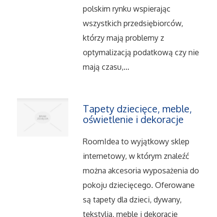
Dietetyka, Odchudzanie
polskim rynku wspierając
wszystkich przedsiębiorców,
Kosmetyki
którzy mają problemy z
Leczenie
optymalizacją podatkową czy nie
mają czasu,...
Salony Kosmetyczne
Sprzęt Medyczny
Tapety dziecięce, meble,
oświetlenie i dekoracje
Oprogramowanie
RoomIdea to wyjątkowy sklep
internetowy, w którym znaleźć
Oprogramowanie
można akcesoria wyposażenia do
Strony Internetowe
pokoju dziecięcego. Oferowane
są tapety dla dzieci, dywany,
Kontakt
tekstylia, meble i dekoracje