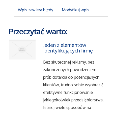
Wpis zawiera błędy
Modyfikuj wpis
Maszyny
Narzędzia
Przeczytać warto:
Przemysł Metalowy
Jeden z elementów
identyfikujących firmę
Przeprowadzki
Bez skutecznej reklamy, bez
Transport
zakończonych powodzeniem
prób dotarcia do potencjalnych
Części Samochodowe
klientów, trudno sobie wyobrazić
efektywne funkcjonowanie
Wynajem
jakiegokolwiek przedsiębiorstwa.
Istniej wiele sposobów na
Usługi Motoryzacyjne