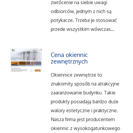
zwrócenie na siebie uwagi
Salony, Komisy
odbiorców, jednym z nich są
potykacze. Trzeba je stosować
Materiały Promocyjne
przede wszystkim wówczas...
Agencje Reklamowe
Cena okiennic
Materiały Reklamowe
zewnętrznych
Okiennice zewnętrze to
Ćwiczenia
znakomity sposób na atrakcyjne
zaaranżowanie budynku. Takie
Imprezy Integracyjne
produkty posiadają bardzo duże
Hobby
walory estetyczne i praktyczne.
Nasza firma jest producentem
Zajęcia Sportowe i Rekreacyjne
okiennic z wysokogatunkowego