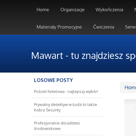
Home
Organizacje
Wykończenia
Materiały Promocyjne
Ćwiczenia
Serw
Mawart - tu znajdziesz sp
LOSOWE POSTY
Hom
Pościel hotelowa - najlepszy wybór!
Prywatny detektyw w Łodzi to także
Kobra Security
Profesjonalne doradztwo
środowiskowe