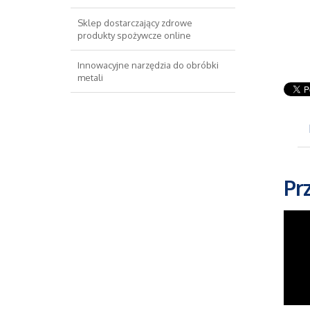
Sklep dostarczający zdrowe
produkty spożywcze online
Innowacyjne narzędzia do obróbki
metali
Pr