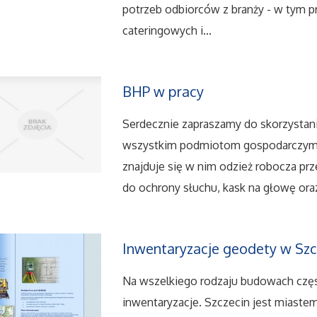
potrzeb odbiorców z branży - w tym pro
cateringowych i...
BHP w pracy
Serdecznie zapraszamy do skorzystani
wszystkim podmiotom gospodarczym. 
znajduje się w nim odzież robocza pr
do ochrony słuchu, kask na głowę oraz
Inwentaryzacje geodety w Szc
Na wszelkiego rodzaju budowach częs
inwentaryzacje. Szczecin jest miaste