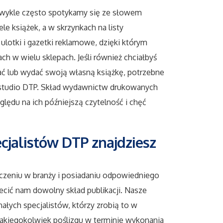
zwykle często spotykamy się ze słowem
le książek, a w skrzynkach na listy
ulotki i gazetki reklamowe, dzięki którym
h w wielu sklepach. Jeśli również chciałbyś
ć lub wydać swoją własną książkę, potrzebne
 studio DTP. Skład wydawnictw drukowanych
ględu na ich późniejszą czytelność i chęć
cjalistów DTP znajdziesz
zeniu w branży i posiadaniu odpowiedniego
cić nam dowolny skład publikacji. Nasze
ałych specjalistów, którzy zrobią to w
jakiegokolwiek poślizgu w terminie wykonania