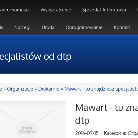
Nieruchomości
Wykształcenie
Sprzedaż Interntowa
is
Noclegi
Uroda
Oprogramowanie
Kontakt
ecjalistów od dtp
e
»
Organizacje
»
Drukarnie
»
Mawart - tu znajdziesz specjalis
Mawart - tu zna
dtp
2016-07-15
|
Kategoria:
Orga