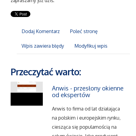
zapraszamy już dziś.
Maszyny
Narzędzia
Dodaj Komentarz
Poleć stronę
Wpis zawiera błędy
Modyfikuj wpis
Przemysł Metalowy
Przeprowadzki
Przeczytać warto:
Transport
Anwis - przesłony okienne
od ekspertów
Części Samochodowe
Anwis to firma od lat działająca
Wynajem
na polskim i europejskim rynku,
ciesząca się popularnością na
Usługi Motoryzacyjne