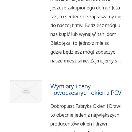
Dietetyka, Odchudzanie
jeszcze zakupionego domu? Jeśli
Kosmetyki
tak, to serdecznie zapraszamy cię
do naszej firmy. Będziesz mógł u
Leczenie
nas kupić lub wynająć tani dom.
Białołęka, to jedno z miejsc
Salony Kosmetyczne
gdzie będziesz mógł zobaczyć
nasze mieszkanie. Zajmujemy s...
Sprzęt Medyczny
Oprogramowanie
Wymiary i ceny
nowoczesnych okien z PCV
Oprogramowanie
Dobroplast Fabryka Okien i Drzwi
Strony Internetowe
to obecnie jeden z największych
producentów okien i drzwi
Kontakt