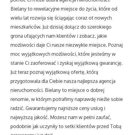
Sport
Bielany to rewelacyjne miejsce do życia, które od
wielu lat rozwija się ściągając coraz ot nowych
Elektronika, RTV, AGD
mieszkańców. Już dzisiaj dołącz do szerokiego
grona ufających nam klientów i zobacz, jakie
Art. Dla Zwierząt
możliwości daje Ci nasze niezwykłe miejsce. Poznaj
Ogród, Rośliny
moc wyjątkowych możliwości, które jesteśmy w
stanie Ci zaoferować i zyskaj wyjątkową gwarancję.
Chemia
Już teraz poznaj wyjątkową ofertę, którą
przygotowała dla Ciebie nasza najlepsza agencja
Art. Spożywcze
nieruchomości. Bielany to miejsce o dobrej
renomie, w którym potrafimy naprawdę nieźle sobie
Materiały Eksploatacyjne
radzić. Gwarantujemy najniższe ceny usług i
Inne Sklepy
najwyższą jakość. Możesz nam w pełni zaufać,
podobnie jak uczyniły to setki klientów przed Tobą
Elektronarzędzia