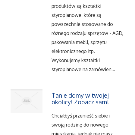
Serwis
produktów są kształtki
styropianowe, które są
Opieka
powszechnie stosowane do
różnego rodzaju sprzętów - AGD,
Inne Usługi
pakowania mebli, sprzętu
elektronicznego itp.
Noclegi
Wykonujemy kształtki
Hotele i Noclegi
styropianowe na zamówien...
Podróże
Tanie domy w twojej
Wypoczynek
okolicy! Zobacz sam!
Chciałbyś przenieść siebie i
Uroda
swoją rodzinę do nowego
mieszkania, jednak nie masz