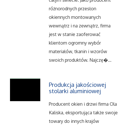
całym świecie. Jako producent
różnorodnych przesłon
Salony, Komisy
okiennych montowanych
wewnątrz i na zewnątrz, firma
Materiały Promocyjne
jest w stanie zaoferować
Agencje Reklamowe
klientom ogromny wybór
materiałów, tkanin i wzorów
Materiały Reklamowe
swoich produktów. Najczę�...
Ćwiczenia
Produkcja jakościowej
stolarki aluminiowej
Imprezy Integracyjne
Producent okien i drzwi firma Ola
Hobby
Kaliska, eksportująca także swoje
Zajęcia Sportowe i Rekreacyjne
towary do innych krajów