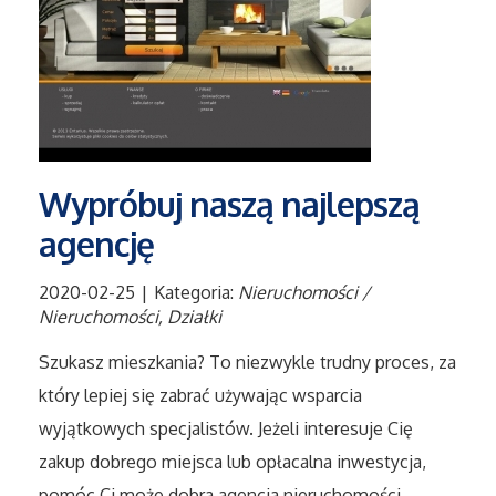
Tłumaczenia
Sprzedaż Interntowa
Biżuteria
Wypróbuj naszą najlepszą
Dla Dzieci
agencję
Meble
2020-02-25
|
Kategoria:
Nieruchomości /
Nieruchomości, Działki
Wyposażenie Wnętrz
Szukasz mieszkania? To niezwykle trudny proces, za
który lepiej się zabrać używając wsparcia
Wyposażenie Łazienki
wyjątkowych specjalistów. Jeżeli interesuje Cię
Odzież
zakup dobrego miejsca lub opłacalna inwestycja,
pomóc Ci może dobra agencja nieruchomości.