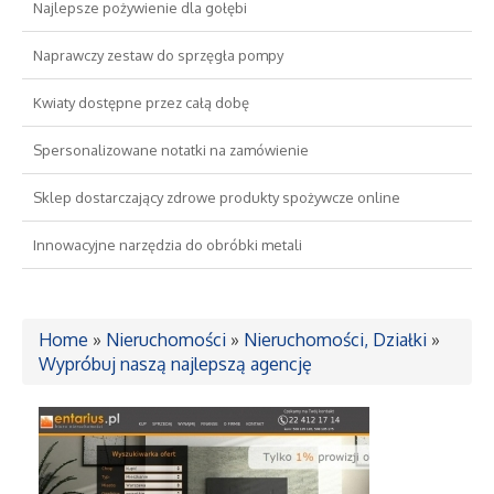
Najlepsze pożywienie dla gołębi
Drzwi i Okna
Naprawczy zestaw do sprzęgła pompy
Kwiaty dostępne przez całą dobę
Nieruchomości, Działki
Spersonalizowane notatki na zamówienie
Domy, Mieszkania
Sklep dostarczający zdrowe produkty spożywcze online
Wykształcenie
Innowacyjne narzędzia do obróbki metali
Placówki Edukacyjne
Home
»
Nieruchomości
»
Nieruchomości, Działki
»
Kursy Językowe
Wypróbuj naszą najlepszą agencję
Konferencje, Sale Szkoleniowe
Kursy i Szkolenia