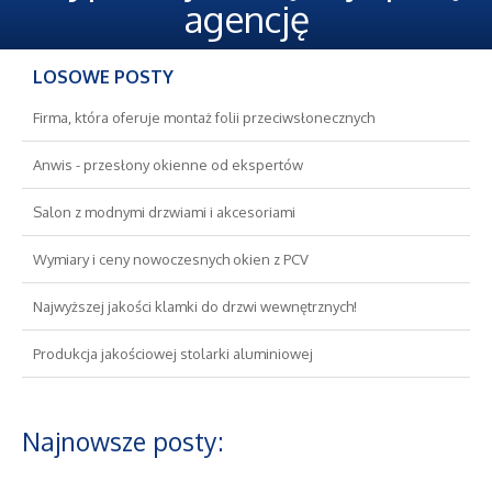
Oferty Pracy
agencję
Ubezpieczenia
LOSOWE POSTY
Ekologia
Firma, która oferuje montaż folii przeciwsłonecznych
Anwis - przesłony okienne od ekspertów
Banki, Przelewy, Waluty, Kantory
Salon z modnymi drzwiami i akcesoriami
Wykończenia
Wymiary i ceny nowoczesnych okien z PCV
Projektowanie
Najwyższej jakości klamki do drzwi wewnętrznych!
Produkcja jakościowej stolarki aluminiowej
Remonty, Elektryk, Hydraulik
Materiały Budowlane
Najnowsze posty:
Nieruchomości