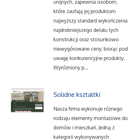
unijnych, zapewnia osobom,
Serwis
które zaufają jej produktom
najwyższy standard wykończenia
Informatyczne
najdrobniejszego detalu tych
konstrukcji oraz stosunkowo
Restauracje, Catering
niewygórowane ceny, biorąc pod
uwagę konkurencyjne produkty.
Fotografia
Wyróżniony p...
Adwokaci, Porady Prawne
Ślub i Wesele
Solidne kształtki
Nasza firma wykonuje różnego
Weterynaryjne, Hodowla Zwierząt
rodzaju elementy montażowe do
Sprzątanie, Porządkowanie
domów i mieszkań. Jedną z
kategorii wykonywanych