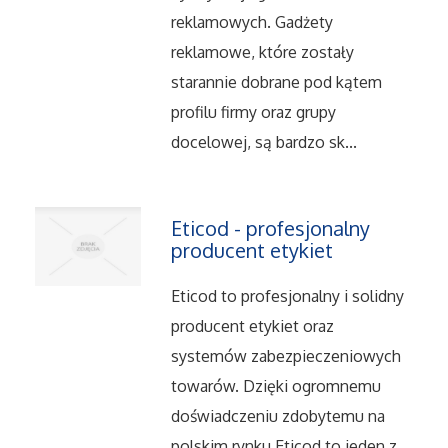
Dietetyka, Odchudzanie
reklamowych. Gadżety
reklamowe, które zostały
Kosmetyki
starannie dobrane pod kątem
Leczenie
profilu firmy oraz grupy
docelowej, są bardzo sk...
Salony Kosmetyczne
Sprzęt Medyczny
Eticod - profesjonalny
producent etykiet
Oprogramowanie
Eticod to profesjonalny i solidny
producent etykiet oraz
Oprogramowanie
systemów zabezpieczeniowych
Strony Internetowe
towarów. Dzięki ogromnemu
doświadczeniu zdobytemu na
Kontakt
polskim rynku Eticod to jeden z