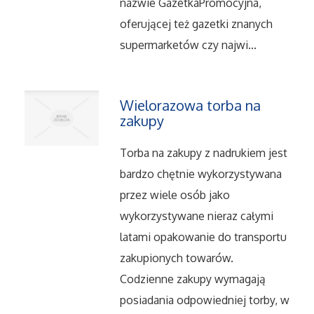
nazwie GazetkaPromocyjna,
Salony, Komisy
oferującej też gazetki znanych
supermarketów czy najwi...
Materiały Promocyjne
Wielorazowa torba na
Agencje Reklamowe
zakupy
Materiały Reklamowe
Torba na zakupy z nadrukiem jest
bardzo chętnie wykorzystywana
Ćwiczenia
przez wiele osób jako
wykorzystywane nieraz całymi
Imprezy Integracyjne
latami opakowanie do transportu
zakupionych towarów.
Hobby
Codzienne zakupy wymagają
Zajęcia Sportowe i Rekreacyjne
posiadania odpowiedniej torby, w