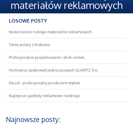
Oferty Pracy
materiałów reklamowych
Ubezpieczenia
LOSOWE POSTY
Ekologia
Nowoczesne rodzaje materiałów reklamowych
Tanie polary z Krakowa
Banki, Przelewy, Waluty, Kantory
Profesjonalne projektowanie i druk ulotek.
Wykończenia
Hurtownia opakowań jednorazowych QUARTZ S.A.
Projektowanie
Eticod - profesjonalny producent etykiet
Najlepsze gadżety reklamowe neidrogo
Remonty, Elektryk, Hydraulik
Materiały Budowlane
Najnowsze posty:
Nieruchomości