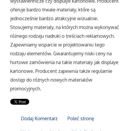
wystawiennicze czy displaye kartonowe. Producent
Sport
oferuje bardzo trwałe materiały, które są
jednocześnie bardzo atrakcyjne wizualnie.
Elektronika, RTV, AGD
Stosujemy materiały, na których można wykonywać
Art. Dla Zwierząt
różnego rodzaju nadruki o treściach reklamowych.
Zapewniamy wsparcie w projektowaniu tego
Ogród, Rośliny
rodzaju elementów. Gwarantujemy niski ceny na
hurtowe zamówienia na takie materiały jak displaye
Chemia
kartonowe. Producent zapewnia także regularnie
dostęp do różnych nowych materiałów
Art. Spożywcze
promocyjnych.
Materiały Eksploatacyjne
Inne Sklepy
Dodaj Komentarz
Poleć stronę
Elektronarzędzia