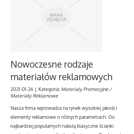
Tłumaczenia
Sprzedaż Interntowa
Biżuteria
Dla Dzieci
Nowoczesne rodzaje
materiałów reklamowych
Meble
2021-01-26
|
Kategoria:
Materiały Promocyjne /
Wyposażenie Wnętrz
Materiały Reklamowe
Wyposażenie Łazienki
Nasza firma wprowadza na rynek wysokiej jakości
elementy reklamowe o różnych parametrach. Do
Odzież
najbardziej popularnych należą klasyczne ścianki