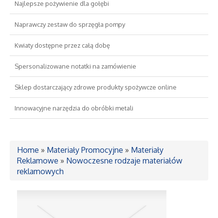
Najlepsze pożywienie dla gołębi
Drzwi i Okna
Naprawczy zestaw do sprzęgła pompy
Kwiaty dostępne przez całą dobę
Nieruchomości, Działki
Spersonalizowane notatki na zamówienie
Domy, Mieszkania
Sklep dostarczający zdrowe produkty spożywcze online
Wykształcenie
Innowacyjne narzędzia do obróbki metali
Placówki Edukacyjne
Home
»
Materiały Promocyjne
»
Materiały
Kursy Językowe
Reklamowe
»
Nowoczesne rodzaje materiałów
reklamowych
Konferencje, Sale Szkoleniowe
Kursy i Szkolenia