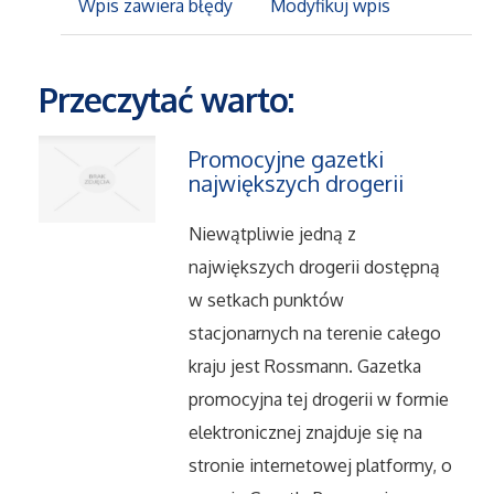
Wpis zawiera błędy
Modyfikuj wpis
Maszyny
Przeczytać warto:
Narzędzia
Promocyjne gazetki
Przemysł Metalowy
największych drogerii
Niewątpliwie jedną z
Przeprowadzki
największych drogerii dostępną
Transport
w setkach punktów
stacjonarnych na terenie całego
Części Samochodowe
kraju jest Rossmann. Gazetka
promocyjna tej drogerii w formie
Wynajem
elektronicznej znajduje się na
stronie internetowej platformy, o
Usługi Motoryzacyjne