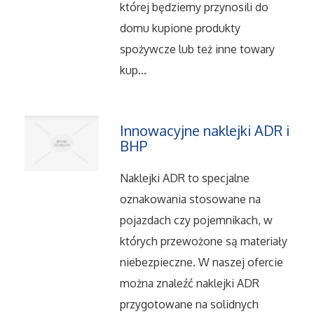
której będziemy przynosili do
Serwis
domu kupione produkty
spożywcze lub też inne towary
Informatyczne
kup...
Restauracje, Catering
Innowacyjne naklejki ADR i
Fotografia
BHP
Adwokaci, Porady Prawne
Naklejki ADR to specjalne
oznakowania stosowane na
Ślub i Wesele
pojazdach czy pojemnikach, w
których przewożone są materiały
Weterynaryjne, Hodowla Zwierząt
niebezpieczne. W naszej ofercie
Sprzątanie, Porządkowanie
można znaleźć naklejki ADR
przygotowane na solidnych