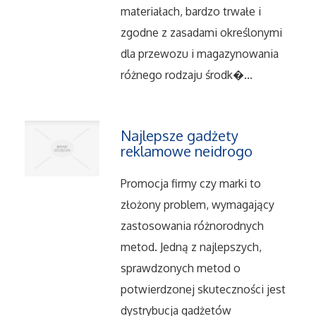
Serwis
materiałach, bardzo trwałe i
zgodne z zasadami określonymi
Opieka
dla przewozu i magazynowania
różnego rodzaju środk�...
Inne Usługi
Noclegi
Najlepsze gadżety
reklamowe neidrogo
Hotele i Noclegi
Promocja firmy czy marki to
Podróże
złożony problem, wymagający
zastosowania różnorodnych
Wypoczynek
metod. Jedną z najlepszych,
sprawdzonych metod o
Uroda
potwierdzonej skuteczności jest
dystrybucja gadżetów